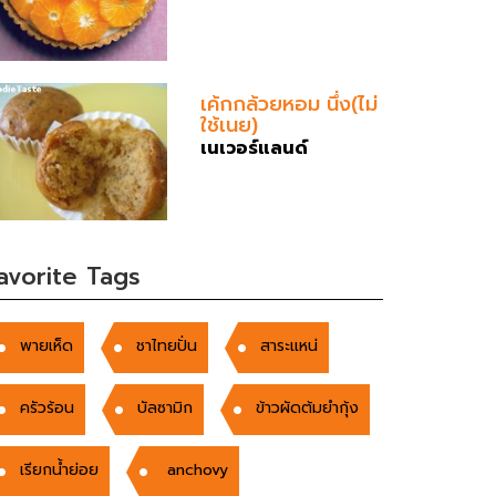
เค้กกล้วยหอม นึ่ง(ไม่
ใช้เนย)
เนเวอร์แลนด์
avorite Tags
พายเห็ด
ชาไทยปั่น
สาระแหน่
ครัวร้อน
บัลซามิก
ข้าวผัดต้มยำกุ้ง
เรียกน้ำย่อย
anchovy