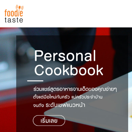
สูตรอาหาร
สูตรอาหารล่าสุด
พาไปชิม
Top Foodie
สารพันก้นครัว
เคล็ดลับน่ารู้
FoodPedia
เปรียบเทียบหน่วยการตวง
สร้าง Cookbook
เปรียบเทียบอุณหภูมิ
เปรียบเทียบน้ำหนักวัตถุดิบ