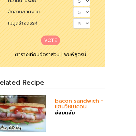
ความน่าอร่อย
จัดจานสวยงาม
เมนูสร้างสรรค์
VOTE
ตารางเทียบอัตราส่วน
|
พิมพ์สูตรนี้
elated Recipe
bacon sandwich -
แซนวิชเบคอน
อ๋อมแอ๋ม