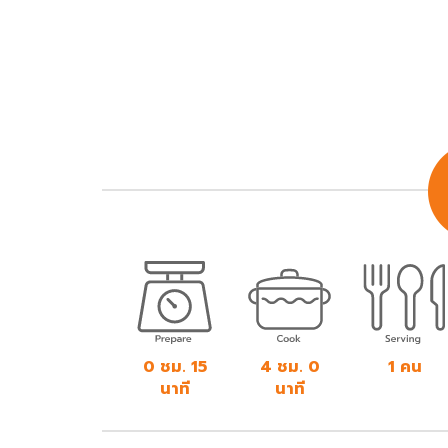
0 ชม. 15
4 ชม. 0
1 คน
นาที
นาที