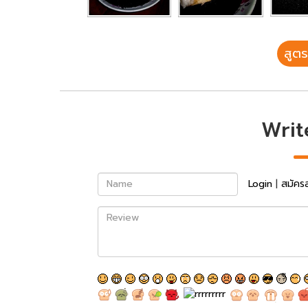
สูตร
Writ
Name
Login
|
สมัคร
Review