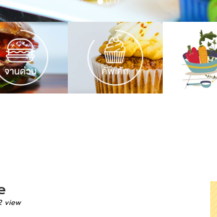
e
2 view