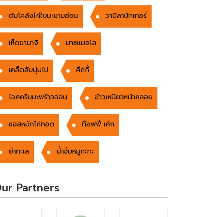
ต้มโคล้งไก่ใบมะขามอ่อน
วานิลาบัทเทอร์
เห็ดยานางิ
มาชแมลโล
เคล็ดลับบุ่มไบ่
คืกกี้
ไอศครีมมะพร้าวอ่อน
ข้าวเหนียวหน้ากลอย
ซอสหมักไก่ทอด
ท๊อฟฟี่ เค้ก
ยำทะเล
น้ำจิ้มหมูกะทะ
ur Partners