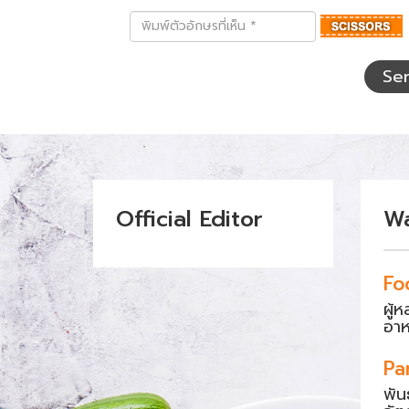
พิมพ์
ตัว
อักษร
ที่
Se
เห็น
Official Editor
W
Fo
ผู้
อา
Pa
พัน