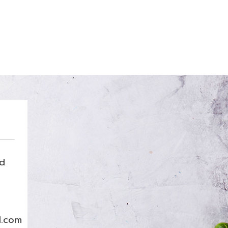
nd
l.com