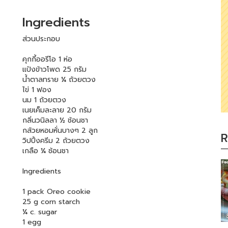
Ingredients
ส่วนประกอบ
คุกกี้ออรีโอ 1 ห่อ
แป้งข้าวโพด 25 กรัม
น้ำตาลทราย ¼ ถ้วยตวง
ไข่ 1 ฟอง
นม 1 ถ้วยตวง
เนยเค็มละลาย 20 กรัม
กลิ่นวนิลลา ½ ช้อนชา
กล้วยหอมหั่นบางๆ 2 ลูก
R
วิปปิ้งครีม 2 ถ้วยตวง
เกลือ ¼ ช้อนชา
Ingredients
1 pack Oreo cookie
25 g corn starch
¼ c. sugar
1 egg