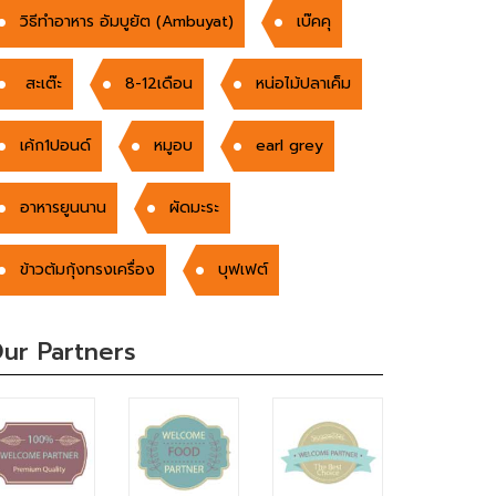
วิธีทำอาหาร อัมบูยัต (Ambuyat)
เบ๊คคุ
สะเต๊ะ
8-12เดือน
หน่อไม้ปลาเค็ม
เค้ก1ปอนด์
หมูอบ
earl grey
อาหารยูนนาน
ผัดมะระ
ข้าวต้มกุ้งทรงเครื่อง
บุฟเฟต์
ur Partners