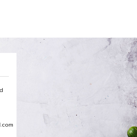
nd
l.com