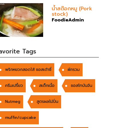
น้ำสต๊อกหมู (Pork
stock)
FoodieAdmin
avorite Tags
พริกหยวกสอดไส้ ซอสเต้าซี่
ผักรวม
ครีมเปรี้ยว
สเต็กเนี้อ
ซอสโทบันจัน
Nutmeg
สูตรผลไม้ปั่น
muffin/cupcake