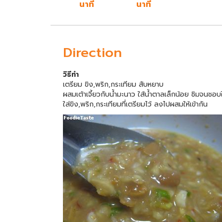
นาที
นาที
Direction
วิธีทำ
เตรียม ขิง,พริก,กระเทียม สับหยาบ
ผสมเต้าเจี้ยวกับน้ำมะนาว ใส้น้ำตาลเล็กน้อย ชิมจนชอบ
ใส่ขิง,พริก,กระเทียมที่เตรียมไว้ ลงไปผสมให้เข้ากัน