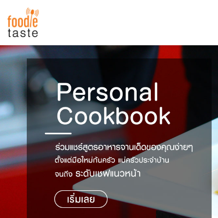
สูตรอาหาร
สูตรอาหารล่าสุด
พาไปชิม
Top Foodie
สารพันก้นครัว
เคล็ดลับน่ารู้
FoodPedia
เปรียบเทียบหน่วยการตวง
สร้าง Cookbook
เปรียบเทียบอุณหภูมิ
เปรียบเทียบน้ำหนักวัตถุดิบ