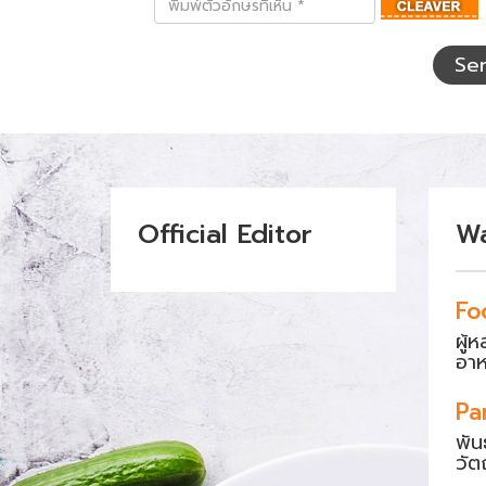
ตัว
อักษร
ที่
Se
เห็น
Official Editor
W
Fo
ผู้
อา
Pa
พัน
วัต