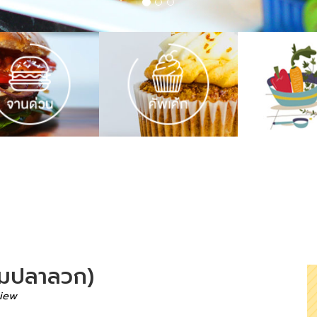
จิ้มปลาลวก)
iew