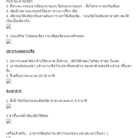
กับน้ำมะขามเปียก
2. ตั้งกะทะ กรองเอาเม็ดมะขามและใยรกมะขามออก... ตั้งไฟกลาง จนเริ่มเดือด
3. เติมน้ำปลาและปรุงรสให้ออก หวาน เปรี้ยว เค็ม
4. เคี่ยวจนให้เหนียวข้นตามต้องการ อย่าให้เดือดจัด... ก่อนปิดไฟเติมปลาย่างตำ คนให้
เป็นเนื้อเดียวกัน
5. ก่อนเสิร์ฟ โรยหอมเจียว กระเทียมเจียวและพริกทอด
ปลากระพงเผาเกลือ
1. ปลากระพงผ่าท้อง ล้างให้สะอาด บั้งห่างๆ... ยัดไส้ด้วยตะไคร้ทุบ ข่าทุบ ใบเตย
2. เอาฟอล์ยรองปลา แล้วเอาเกลือโปะปลาทั้งสองด้าน ห่อปลาด้วยฟอล์ย แล้วเอาขึ้นเตา
ปิ้ง
3. ปิ้งหรือเผาประมาณ 20-30 นาที
สะเดาลวก
1. ตั้งน้ำใส่เกืลอรอจนเดือดจัด นำสะเดาลงลวก 3-4 นาที
2.นำขึ้นแช่น้ำเย็นเพื่อให้สีสด
เสร็จแล้วครับ... อาหารเพื่อสุขภาพ เค้าว่าของขมๆ อย่างสะเดาเป็นยา :)