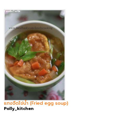
แกงจืดไข่น้ำ (Fried egg soup)
Polly_kitchen