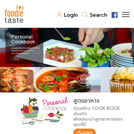
Login
Search
สูตรอาหาร
สูตรอาหารล่าสุด
พาไปชิม
Top Foodie
สารพันก้นครัว
เคล็ดลับน่ารู้
FoodPedia
เปรียบเทียบหน่วยการตวง
สูตรอาหาร
สร้าง Cookbook
ร่วมสร้าง COOK BOOK
เปรียบเทียบอุณหภูมิ
ส่วนตัว
เพียงแนะนำสูตรอาหารของ
เปรียบเทียบน้ำหนักวัตถุดิบ
คุณที่นี่
เริ่มเลย!