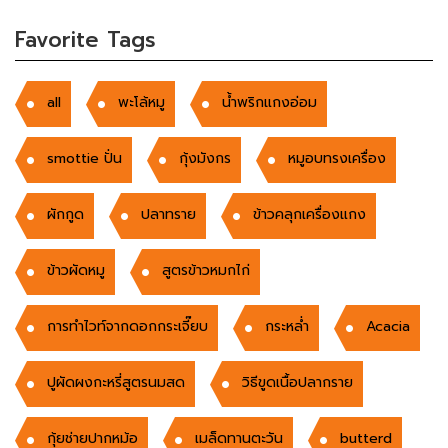
Favorite Tags
all
พะโล้หมู
น้ำพริกแกงอ่อม
smottie ปั่น
กุ้งมังกร
หมูอบทรงเครื่อง
ผักกูด
ปลาทราย
ข้าวคลุกเครื่องแกง
ข้าวผัดหมู
สูตรข้าวหมกไก่
การทำไวท์จากดอกกระเจี๊ยบ
กระหล่ำ
Acacia
ปูผัดผงกะหรี่สูตรนมสด
วิธีขูดเนื้อปลากราย
กุ้ยช่ายปากหม้อ
เมล็ดทานตะวัน
butterd