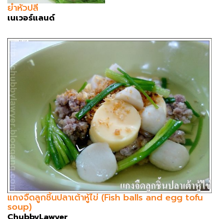
ยำหัวปลี
เนเวอร์แลนด์
แกงจืดลูกชิ้นปลาเต้าหู้ไข่ (Fish balls and egg tofu
soup)
ChubbyLawyer