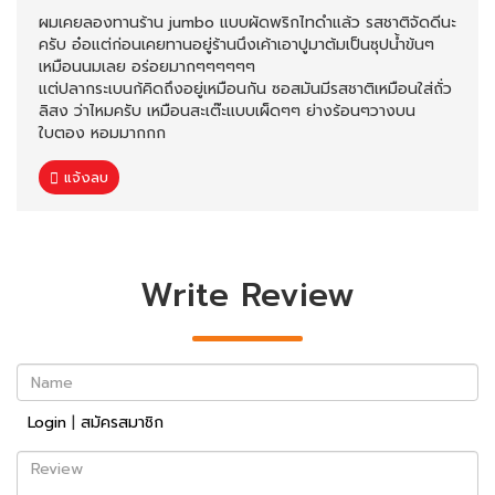
ผมเคยลองทานร้าน jumbo แบบผัดพริกไทดำแล้ว รสชาติจัดดีนะ
ครับ อ๋อแต่ก่อนเคยทานอยู่ร้านนึงเค้าเอาปูมาต้มเป็นซุปน้ำข้นๆ
เหมือนนมเลย อร่อยมากๆๆๆๆๆๆ
แต่ปลากระเบนก้คิดถึงอยู่เหมือนกัน ซอสมันมีรสชาติเหมือนใส่ถั่ว
ลิสง ว่าไหมครับ เหมือนสะเต๊ะแบบเผ็ดๆๆ ย่างร้อนๆวางบน
ใบตอง หอมมากกก
แจ้งลบ
Write Review
Name
Login
|
สมัครสมาชิก
Review