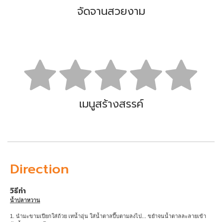
จัดจานสวยงาม
เมนูสร้างสรรค์
Direction
วิธีทำ
น้ำปลาหวาน
1. นำมะขามเปียกใส่ถ้วย เทน้ำอุ่น ใส่น้ำตาลปี๊บตามลงไป... ขยำจนน้ำตาลละลายเข้า