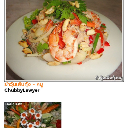
ยำวุ้นเส้นกุ้ง - หมู
ChubbyLawyer