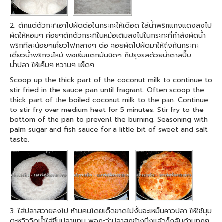
2. ตักแต่ตัวกะทิเอาไปผัดต่อในกระทะให้เดือด ใส่น้ำพริกแกงแดงลงไป
ผัดให้หอมๆ ค่อยๆตักตัวกระทิในหม้อเติมลงไปในกระทะที่กำลังผัดน้ำ
พริกทีละน้อยๆเคี่ยวไฟกลางๆ ต่อ คอยผัดไปผัดมาให้ถึงก้นกระทะ
เดี๋ยวน้ำพริกจะไหม้ พอเริ่มแตกมันนิดๆ ก็ปรุงรสด้วยน้ำตาลปี๊บ
น้ำปลา ให้เค็มๆ หวานๆ เผ็ดๆ
Scoop up the thick part of the coconut milk to continue to
stir fried in the sauce pan until fragrant. Often scoop the
thick part of the boiled coconut milk to the pan. Continue
to stir fry over medium heat for 5 minutes. Stir fry to the
bottom of the pan to prevent the burning. Seasoning with
palm sugar and fish sauce for a little bit of sweet and salt
taste.
3. ใส่ปลาสวายลงไป ห้ามคนโดยเด็ดขาดไม่งั้นจะเหม็นคาวปลา ให้ใช้มุม
ตะหวิววิดน้ำใส่ชิ้นปลาแทน พอกะว่าปลาสุกข้างนึงแล้วก็กลับด้านทุกๆ