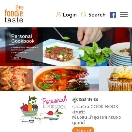
Login
Search
สูตรอาหาร
สูตรอาหารล่าสุด
พาไปชิม
Top Foodie
สารพันก้นครัว
เคล็ดลับน่ารู้
FoodPedia
เปรียบเทียบหน่วยการตวง
สูตรอาหาร
สร้าง Cookbook
ร่วมสร้าง COOK BOOK
เปรียบเทียบอุณหภูมิ
ส่วนตัว
เพียงแนะนำสูตรอาหารของ
เปรียบเทียบน้ำหนักวัตถุดิบ
คุณที่นี่
เริ่มเลย!