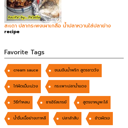
สะเดา ปลากระพงเผาเกลือ น้ำปลาหวานใส่ปลาย่าง
recipe
Favorite Tags
cream sauce
ขนมจีนน้ำพริก สูตรชาววัง
ไก่ผัดเม็มะม่วง
กระเพาะปลาน้ำแดง
วิธีทำหลน
ชาเอิร์ลเกรย์
สูตรขาหมูพะโล้
น้ำจิ้มเนื้อย่างเกาหลี
ปลาล้าสับ
ข้าวผัดเจ