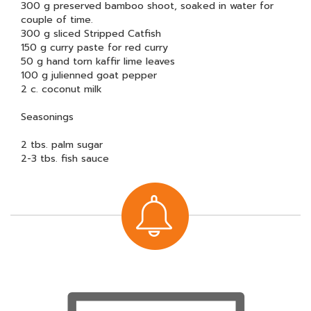
300 g preserved bamboo shoot, soaked in water for
couple of time.
300 g sliced Stripped Catfish
150 g curry paste for red curry
50 g hand torn kaffir lime leaves
100 g julienned goat pepper
2 c. coconut milk
Seasonings
2 tbs. palm sugar
2-3 tbs. fish sauce