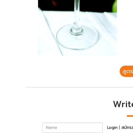
สูตร
Writ
Name
Login
|
สมัคร