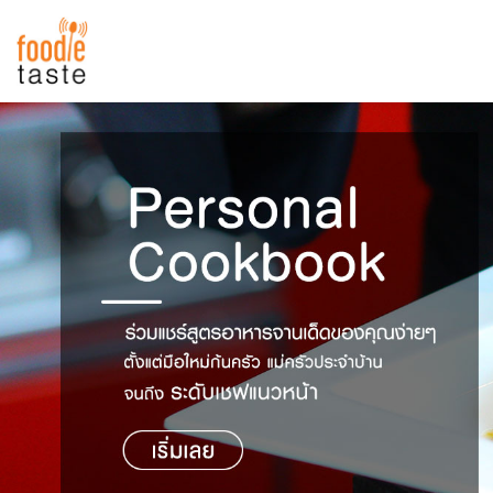
สูตรอาหาร
สูตรอาหารล่าสุด
พาไปชิม
Top Foodie
สารพันก้นครัว
เคล็ดลับน่ารู้
FoodPedia
เปรียบเทียบหน่วยการตวง
สร้าง Cookbook
เปรียบเทียบอุณหภูมิ
เปรียบเทียบน้ำหนักวัตถุดิบ