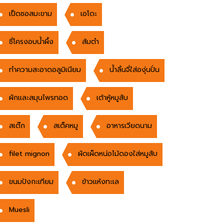
เป็ดซอสมะขาม
เอโดะ
ซี่โครงอบน้ำผึ้ง
ส้มตำ
ทำความสะอาดอลูมิเนียม
น้ำลิ้นจี่ใส่องุ่นปั่น
ผักและสมุนไพรทอด
เต้าหู้หมูสับ
สเต๊ก
สเต็คหมู
อาหารเวียดนาม
filet mignon
ผัดเผ็ดหน่อไม้ดองใส่หมูสับ
ขนมปังกะเทียม
ข้าวแห้งทะเล
Muesli