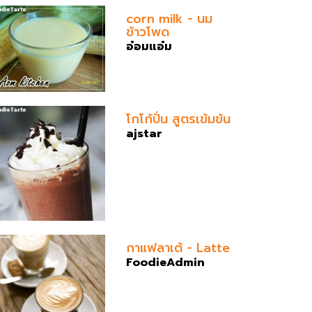
corn milk - นม
ข้าวโพด
อ๋อมแอ๋ม
โกโก้ปั่น สูตรเข้มข้น
ajstar
กาแฟลาเต้ - Latte
FoodieAdmin