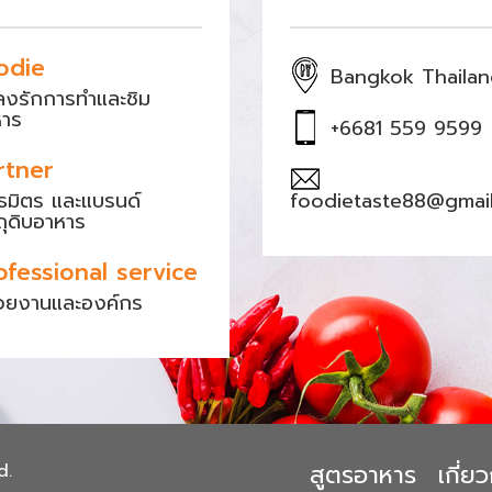
odie
Bangkok Thaila
หลงรักการทำและชิม
หาร
+6681 559 9599
rtner
ธมิตร และแบรนด์
foodietaste88@gmai
ถุดิบอาหาร
ofessional service
วยงานและองค์กร
สูตรอาหาร
เกี่
d.