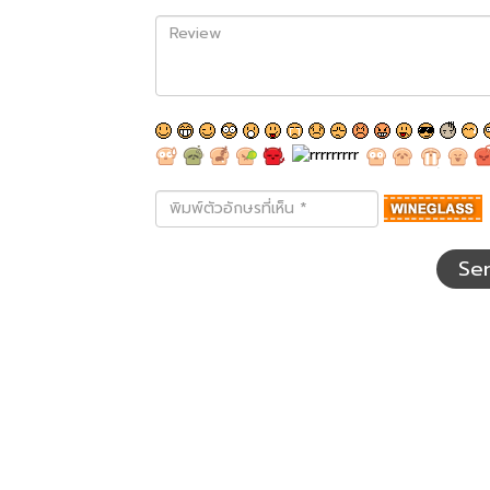
Review
พิมพ์
ตัว
อักษร
ที่
Se
เห็น