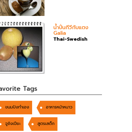
น้ำปั่นกีวีกับแตง
Galia
Thai-Swedish
avorite Tags
ขนมปังทำเอง
อาหารหน้าหนาว
จูชังเปียะ
สูตรเสต็ก