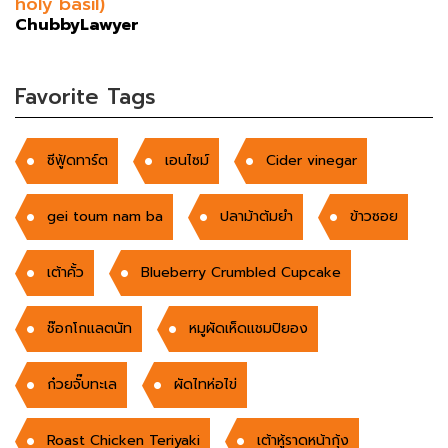
holy basil)
ChubbyLawyer
Favorite Tags
ซีฟู้ดทาร์ต
เอนไซม์
Cider vinegar
gei toum nam ba
ปลาม้าต้มยำ
ข้าวซอย
เต้าคั้ว
Blueberry Crumbled Cupcake
ช๊อกโกแลตนัท
หมูผัดเห็ดแชมปิยอง
ก๋วยจั๊บทะเล
ผัดไทห่อไข่
Roast Chicken Teriyaki
เต้าหู้ราดหน้ากุ้ง