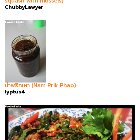
squash with mussels)
ChubbyLawyer
น้ำพริกเผา (Nam Prik Phao)
lyptus4