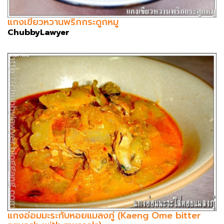
แกงเขียวหวานพริกกระดูกหมู
ChubbyLawyer
แกงอ่อมมะระกับหอยแมลงภู่ (Kaeng Ome bitter