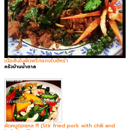
เนื้อสันในผัดพริกแกงใบยี่หร่า
ครัวบ้านน้ำตาล
ผัดหมูตอแหล !!! (Stir fried pork with chili and