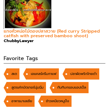
แกงคั่วหน่อไม้ดองปลาสวาย (Red curry Stripped
catfish with preserved bamboo shoot)
ChubbyLawyer
Favorite Tags
สเต
เอแคลร์ครีมกาแฟ
ปลาผัดพริกไทยดำ
สูตรเค้กบัตเทอร์นุ่มนิ่ม
ทับทิบกรอบแอปเปิ้ล
อาหารมาเลเซีย
ข้าวเหนียวหมูปิ้ง