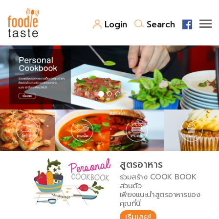
Login
Search
สูตรอาหาร
สูตรอาหารล่าสุด
พาไปชิม
Top Foodie
สารพันก้นครัว
เคล็ดลับน่ารู้
FoodPedia
เปรียบเทียบหน่วยการตวง
สูตรอาหาร
สร้าง Cookbook
ร่วมสร้าง COOK BOOK
เปรียบเทียบอุณหภูมิ
ส่วนตัว
เพียงแนะนำสูตรอาหารของ
เปรียบเทียบน้ำหนักวัตถุดิบ
คุณที่นี่
เริ่มเลย!