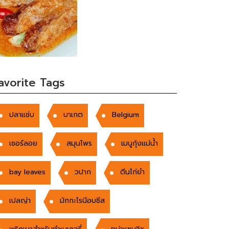
avorite Tags
ปลาแช่บ
บาเกต
Belgium
เซอร์ลอย
สมุนไพร
เมนูกุ้งแม่น้ำ
bay leaves
วปาก
ตีนไก่ยำ
เปลญ่า
มักกะโรนีอบซีส