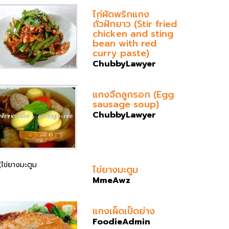
ไก่ผัดพริกแกง
ถั่วฝักยาว (Stir fried
chicken and sting
bean with red
curry paste)
ChubbyLawyer
แกงจืดลูกรอก (Egg
sausage soup)
ChubbyLawyer
ไข่ยางมะตูม
MmeAwz
แกงเผ็ดเป็ดย่าง
FoodieAdmin