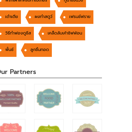
พริกเผาสำหรับทำเบเกอรี่
ทูน่าแซนวิช
เต๋าเตีย
ผงทำสตูว์
เฟรนช์ฟราย
วิธีทำฟองดูชีส
เคล็ดลับเค้าซิฟฟ่อน
พั้นช์
ลูกชิ้นทอด
ur Partners