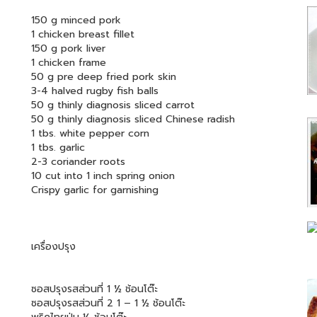
150 g minced pork
1 chicken breast fillet
150 g pork liver
1 chicken frame
50 g pre deep fried pork skin
3-4 halved rugby fish balls
50 g thinly diagnosis sliced carrot
50 g thinly diagnosis sliced Chinese radish
1 tbs. white pepper corn
1 tbs. garlic
2-3 coriander roots
10 cut into 1 inch spring onion
Crispy garlic for garnishing
เครื่องปรุง
ซอสปรุงรสส่วนที่ 1 ½ ช้อนโต๊ะ
ซอสปรุงรสส่วนที่ 2 1 – 1 ½ ช้อนโต๊ะ