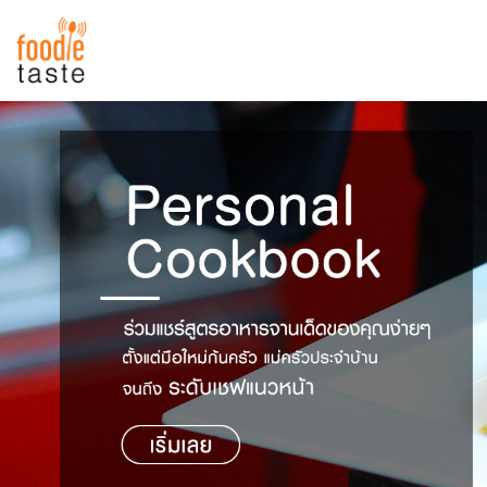
สูตรอาหาร
สูตรอาหารล่าสุด
พาไปชิม
Top Foodie
สารพันก้นครัว
เคล็ดลับน่ารู้
FoodPedia
เปรียบเทียบหน่วยการตวง
สร้าง Cookbook
เปรียบเทียบอุณหภูมิ
เปรียบเทียบน้ำหนักวัตถุดิบ