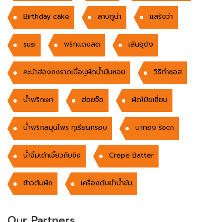
Birthday cake
ลาบทูน่า
แสร้งว่า
susi
พริกแดงสด
เส้นอุด้ง
คะน้าฮ่องกงราดเนื้อปูผัดน้ำมันหอย
วิธีทำซอส
นํ้าพริกเผา
ฮ่อยจ๊อ
ผัดโป้ยเซี่ยน
น้ำพริกสมุนไพร ทุเรียนกรอบ
นาทอง รัชดา
น้ำจิ้มเต้าเจี้ยวกับขิง
Crepe Batter
ข้าวต้มผัก
เครื่องต้มยำน้ำข้น
Our Partners