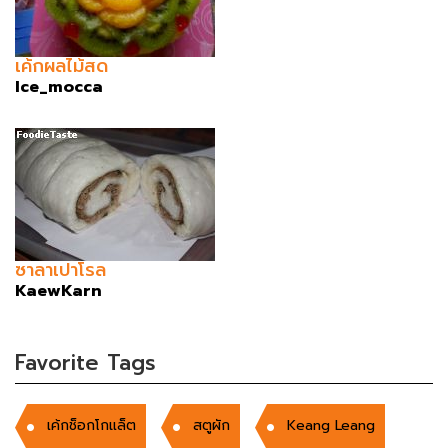
เค้กผลไม้สด
Ice_mocca
ซาลาเปาโรล
KaewKarn
Favorite Tags
เค้กช็อกโกแล็ต
สตูผัก
Keang Leang