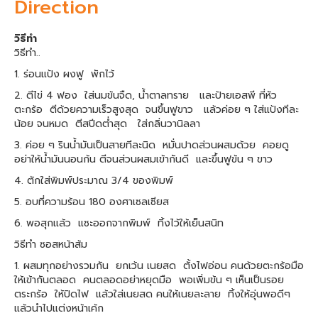
Direction
วิธีทำ
วิธีทำ..
1. ร่อนแป้ง ผงฟู พักไว้
2. ตีไข่ 4 ฟอง ใส่นมข้นจืด, น้ำตาลทราย และป้ายเอสพี ที่หัว
ตะกร้อ ตีด้วยความเร็วสูงสุด จนขึ้นฟูขาว แล้วค่อย ๆ ใส่แป้งทีละ
น้อย จนหมด ตีสปีดต่ำสุด ใส่กลิ่นวานิลลา
3. ค่อย ๆ รินน้ำมันเป็นสายทีละนิด หมั่นปาดส่วนผสมด้วย คอยดู
อย่าให้น้ำมันนอนก้น ตีจนส่วนผสมเข้ากันดี และขึ้นฟูข้น ๆ ขาว
4. ตักใส่พิมพ์ประมาณ 3/4 ของพิมพ์
5. อบที่ความร้อน 180 องศาเซลเซียส
6. พอสุกแล้ว แซะออกจากพิมพ์ ทิ้งไว้ให้เย็นสนิท
วิธีทำ ซอสหน้าส้ม
1. ผสมทุกอย่างรวมกัน ยกเว้น เนยสด ตั้งไฟอ่อน คนด้วยตะกร้อมือ
ให้เข้ากันตลอด คนตลอดอย่าหยุดมือ พอเพิ่มข้น ๆ เห็นเป็นรอย
ตระกร้อ ให้ปิดไฟ แล้วใส่เนยสด คนให้เนยละลาย ทิ้งให้อุ่นพอดีๆ
แล้วนำไปแต่งหน้าเค้ก