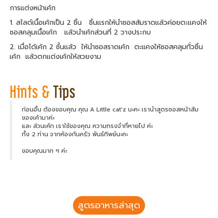
การแต่งหน้าเค้ก
1. สไลด์เนื้อเค้กเป็น 2 ชิ้น ชิ้นแรกให้นำซอสส้มราดแล้วค่อยตะแคงให้
ซอสคลุมเนื้อเค้ก แล้วนำเค้กส่วนที่ 2 วางประกบ
2. เมื่อได้เค้ก 2 ชั้นแล้ว ให้นำซอสราดเค้ก ตะแคงให้ซอสคลุมทั่วชิ้น
เค้ก แล้วตกแต่งเค้กให้สวยงาม
ก่อนอื่น ต้องขอบคุณ คุณ A Little cat'z นะคะ เรานำสูตรซอสหน้าส้ม
ของเค้ามาค่ะ
และ ส่วนเค้ก เราใช้ของคุณ ความทรงจำที่หายไป ค่ะ
ทั้ง 2 ท่าน จากห้องก้นครัว พันธ์ทิพย์นะคะ
ขอบคุณมาก ๆ ค่ะ
สูตรอาหารล่าสุด