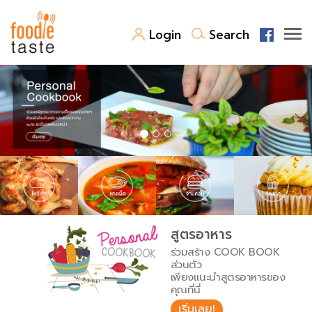
Login
Search
สูตรอาหาร
สูตรอาหารล่าสุด
พาไปชิม
Top Foodie
สารพันก้นครัว
เคล็ดลับน่ารู้
FoodPedia
เปรียบเทียบหน่วยการตวง
สูตรอาหาร
สร้าง Cookbook
ร่วมสร้าง COOK BOOK
เปรียบเทียบอุณหภูมิ
ส่วนตัว
เพียงแนะนำสูตรอาหารของ
เปรียบเทียบน้ำหนักวัตถุดิบ
คุณที่นี่
เริ่มเลย!