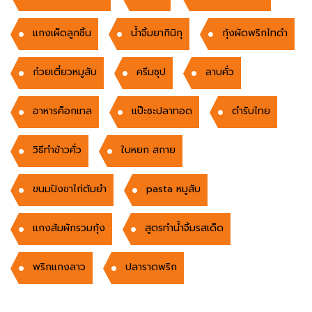
แกงเผ็ดลูกชิ้น
น้ำจิ้มยากินิกุ
กุ้งผัดพริกไทดำ
ก๋วยเตี๋ยวหมูสับ
ครีมซุป
ลาบคั่ว
อาหารค็อกเทล
แป๊ะซะปลาทอด
ตำรับไทย
วิธีทำข้าวคั่ว
ใบหยก สกาย
ขนมปังขาไก่ต้มยำ
pasta หมูสับ
แกงส้มผักรวมกุ้ง
สูตรทำน้ำจิ้มรสเด็ด
พริกแกงลาว
ปลาราดพริก