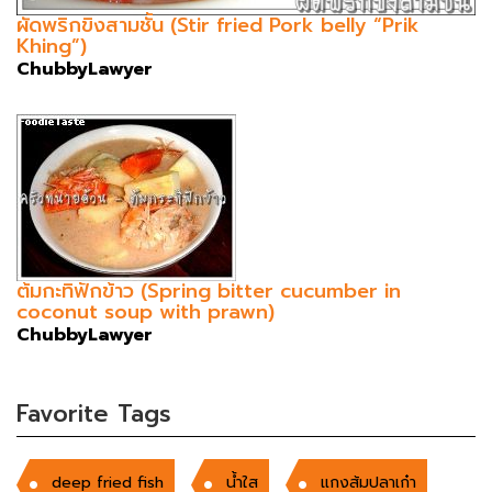
ผัดพริกขิงสามชั้น (Stir fried Pork belly “Prik
Khing”)
ChubbyLawyer
ต้มกะทิฟักข้าว (Spring bitter cucumber in
coconut soup with prawn)
ChubbyLawyer
Favorite Tags
deep fried fish
น้ำใส
แกงส้มปลาเก๋า