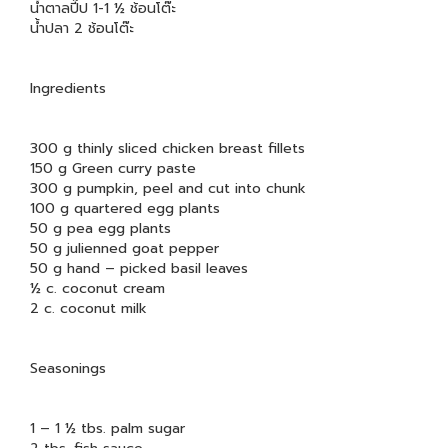
น้ำตาลปี๊ป 1-1 ½ ช้อนโต๊ะ
น้ำปลา 2 ช้อนโต๊ะ
Ingredients
300 g thinly sliced chicken breast fillets
150 g Green curry paste
300 g pumpkin, peel and cut into chunk
100 g quartered egg plants
50 g pea egg plants
50 g julienned goat pepper
50 g hand – picked basil leaves
½ c. coconut cream
2 c. coconut milk
Seasonings
1 – 1 ½ tbs. palm sugar