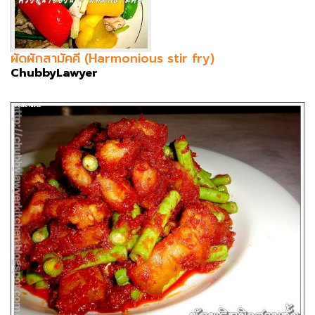
ผัดผักสามัคคี (Harmonious stir fry)
ChubbyLawyer