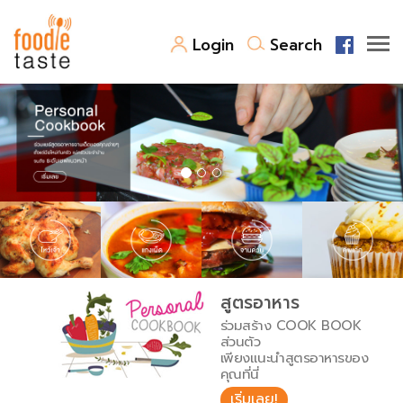
Login
Search
สูตรอาหาร
สูตรอาหารล่าสุด
พาไปชิม
Top Foodie
สารพันก้นครัว
เคล็ดลับน่ารู้
FoodPedia
เปรียบเทียบหน่วยการตวง
สูตรอาหาร
สร้าง Cookbook
ร่วมสร้าง COOK BOOK
เปรียบเทียบอุณหภูมิ
ส่วนตัว
เพียงแนะนำสูตรอาหารของ
เปรียบเทียบน้ำหนักวัตถุดิบ
คุณที่นี่
เริ่มเลย!