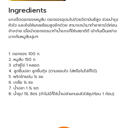
Ingredients
แกงจืดดอกขจรหมูสับ ดอกขจรอุดมไปด้วยวิตามินซีสูง ช่วยบำรุง
หัวใจ และยังให้แคลเซียมสูงอีกด้วย สามารถนำมาทำอาหารได้ค่อน
ข้างง่าย เมื่อนำดอกขจรมาทำน้ำแกงก็ให้รสชาติดี เข้ากันเป็นอย่าง
มากกับหมูสับนุ่มๆ
1. ดอกขจร 100 ก.
2. หมูสับ 150 ก.
3. เต้าหู้ไข่ 1 หลอด
4. ลูกชิ้นปลา ลูกชิ้นกุ้ง (ตามชอบใจ ใส่หรือไม่ใส่ก็ได้)
5. พริกไทยป่น ½ ชช.
6. เกลือ ½ ชช.
7. น้ำปลา 1 ½ ชต.
8. น้ำซุป 1½ ลิตร (ถ้าไม่มีก็ใช้น้ำเปล่าแทนแล้วใส่ซุปก้อน 1 ก้อน)