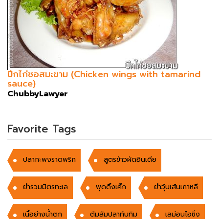
ปีกไก่ซอสมะขาม (Chicken wings with tamarind
sauce)
ChubbyLawyer
Favorite Tags
ปลากะพงราดพริก
สูตรข้าวผัดอินเดีย
ยำรวมมิตรทะเล
พุดดิ้งเค๊ก
ยำวุ้นเส้นเกาหลี
เนื้อย่างน้ำตก
ต้มส้มปลาทับทิม
เลม่อนไอซิ่ง