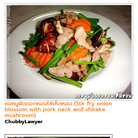
คอหมูผัดดอกหอมใส่เห็ดหอม (Stir fry onion
blossom with pork neck and shitake
mushroom)
ChubbyLawyer