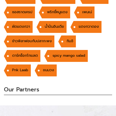
ซอสราดเครป
พริกขี้หนูแดง
เพนเน่
ผัดแตงกวา
น้ำปั่นอินเดีย
แตงกวาดอง
ข้าวพิลาฟอบกับปลากะพง
กิมจิ
ดาร์คช็อกโกแลต
spicy mango salad
Prik Laab
ขนมวง
Our Partners