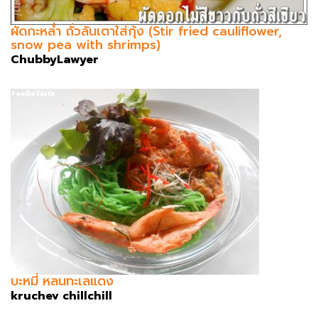
ผัดกะหล่ำ ถั่วลันเตาใส่กุ้ง (Stir fried cauliflower,
snow pea with shrimps)
ChubbyLawyer
บะหมี่ หลนทะเลแดง
kruchev chillchill