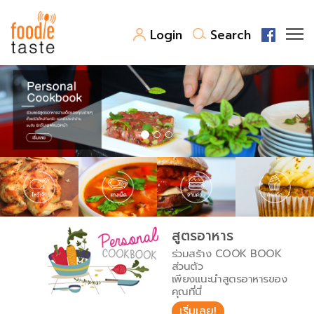
Login
Search
สูตรอาหาร
สูตรอาหารล่าสุด
พาไปชิม
Top Foodie
สารพันก้นครัว
เคล็ดลับน่ารู้
FoodPedia
เปรียบเทียบหน่วยการตวง
สูตรอาหาร
สร้าง Cookbook
ร่วมสร้าง COOK BOOK
เปรียบเทียบอุณหภูมิ
ส่วนตัว
เพียงแนะนำสูตรอาหารของ
เปรียบเทียบน้ำหนักวัตถุดิบ
คุณที่นี่
เริ่มเลย!