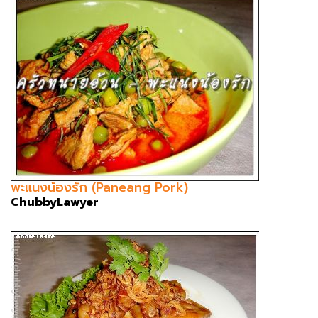
พะแนงน้องรัก (Paneang Pork)
ChubbyLawyer