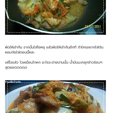
ผัดให้เข้ากัน จากนั้นใส่โชหยุ แล้วผัดให้เข้ากันอีกที ถ้าใครอยากใส่ต้น
หอมก้อใส่ตอนนี้หละ
เสร็จแล้ว ไวเหมือนโกหก อะไรจะง่ายปานนั้น น้ำมันนะคลุกข้าวร้อนๆ
สุดยอดดดดด