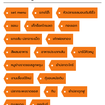
set menu
แกงโฮ๊ะ
หัวปลาแซลมอนต้มซีอิ้ว
ซอเบ
เค๊กช็อคโกแลต
ทองเอก
แกงส้ม ปลาจาระเม็ด
เค้กฝอยทอง
สีผสมอาหาร
อาหารประเภทเส้น
บาร์บีคิวหมู
หมูย่างราดซอสลูกพรุน
ยำปลาตะไคร้
งานเลี้ยงปีใหม่
กุ้งอบหม้อดิน
ปลากระพงราดซอส
กิน
ยำปลาดุกฟู
ทะเลแดง
ออเร้นจ์