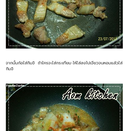
จากนั้นก้อใส่กิมจิ ถ้าใครจะใส่กระเทียม ให้ใส่ลงไปเจียวจนหอมแล้วใส่
กิมจิ