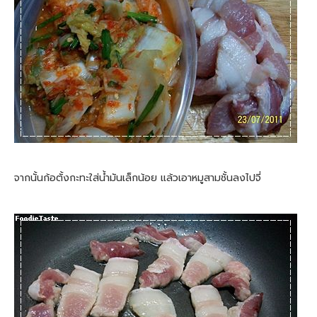
จากนั้นก้อตั้งกะทะใส่น้ำมันเล็กน้อย แล้วเอาหมูสามชั้นลงไปจี่