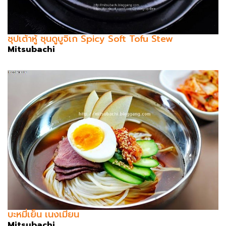
ซุปเต้าหู้ ซุนดูบูจิเก Spicy Soft Tofu Stew
Mitsubachi
บะหมี่เย็น เนงเมียน
Mitsubachi