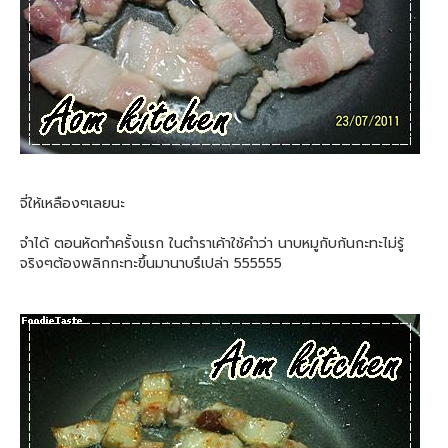
จี่ให้เหลืองๆเลยนะ
จำได้ ตอนหัดทำครั้งแรก ในตำราเค้าใช้คำว่า นาบหมูกับก้นกะทะไม่รู้
จริงๆต้องพลิกกะทะขึ้นมานาบรึเปล่า 555555