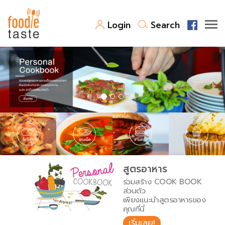
Login
Search
สูตรอาหาร
สูตรอาหารล่าสุด
พาไปชิม
Top Foodie
สารพันก้นครัว
เคล็ดลับน่ารู้
FoodPedia
เปรียบเทียบหน่วยการตวง
สูตรอาหาร
สร้าง Cookbook
ร่วมสร้าง COOK BOOK
เปรียบเทียบอุณหภูมิ
ส่วนตัว
เพียงแนะนำสูตรอาหารของ
เปรียบเทียบน้ำหนักวัตถุดิบ
คุณที่นี่
เริ่มเลย!