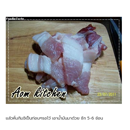
แล้วหั่นกิมจิเป็นท่อนๆรอไว้ เอาน้ำมันมาด้วย ซัก 5-6 ช้อน