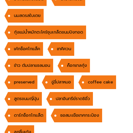
นมสดรสใบเตย
กุ้งแม่น้ำหมักตะไคร้ชุบเกล็ดขนมปังทอด
เค้กช็อคโกแล็ค
เทคิควน
ข้าว ต้มปลาแซลมอน
ค็อกเทลกุ้ง
preserved
ฉู่ฉี่ปลาหมอ
coffee cake
สูตรขนมญี่ปุ่น
ปลาอินทรีย์ราดซิอิ๋ว
ดาร์กช็อกโกแล็ต
ซอสมะเขือเทศกระป๋อง
ลูกชิ้นเด้ง