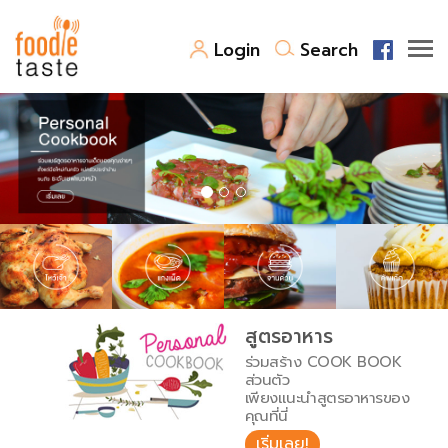
Login
Search
สูตรอาหาร
สูตรอาหารล่าสุด
พาไปชิม
Top Foodie
สารพันก้นครัว
เคล็ดลับน่ารู้
FoodPedia
เปรียบเทียบหน่วยการตวง
สูตรอาหาร
สร้าง Cookbook
ร่วมสร้าง COOK BOOK
เปรียบเทียบอุณหภูมิ
ส่วนตัว
เพียงแนะนำสูตรอาหารของ
เปรียบเทียบน้ำหนักวัตถุดิบ
คุณที่นี่
เริ่มเลย!