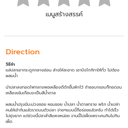
เมนูสร้างสรรค์
Direction
วิธีทำ
แล่ปลาเอากระดูกกลางอ่อน ล้างให้สะอาด เอาป้งโกกิทาให้ทั่ว ไม่ต้อง
ผสมน้ำ
นำปลาลงทอดไฟกลางพอเหลืองดีตักขึ้นพักไว้ ถ้าชอบกรอบก็ทอดจน
เหลืองเข้มเกือบจะเป็นสีน้ำตาล
ผสมน้ำปรุงมีมะม่วงซอย หอมซอย น้ำปลา น้ำตาลทราย พริก น้ำเปล่า
คนให้เข้ากันแล้วราดบนตัวปลา ง่ายๆแบบนี้ก็อร่อยแล้วครับ ทำได้เร็ว
ไม่ยุ่งยาก แต่ช่วงนี้ปลาสำลีแพงหน่อย จานนี้ไม่เผ็ดเพราะคนกินไม่กิน
เผ็ด.