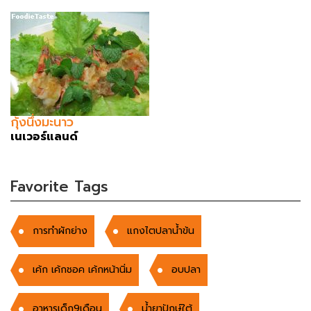
กุ้งนึ่งมะนาว
เนเวอร์แลนด์
Favorite Tags
การทำผักย่าง
แกงไตปลาน้ำข้น
เค้ก เค้กชอค เค้กหน้านิ่ม
อบปลา
อาหารเด็ก9เดือน
น้ำยาปักษ์ใต้