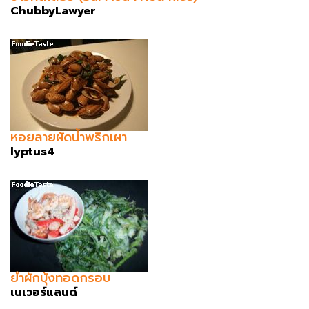
ChubbyLawyer
หอยลายผัดน้ำพริกเผา
lyptus4
ยำผักบุ้งทอดกรอบ
เนเวอร์แลนด์