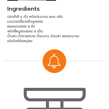
Ingredients
ปลาสำลี ๑ ตัว หนักประมาณ ๔๐๐ กรัม
มะม่วงเปรี้ยวครึ่งลูกซอย
หอมแดงซอย ๕ หัว
พริกขี้หนูสวนซอย ๕ เม็ด
น้ำปลา น้ำตาลทราย น้ำมะนาว นำเปล่า พอประมาณ
แป้งโกกินิดหน่อย