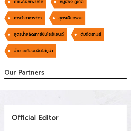
กาแฟเอสเพรสโส
หมูฮ้อง ภูเก็ต
การทำอาหารว่าง
สูตรเค็มกรอบ
สูตรน้ำสลัดเทาส์ซันไอร์แลนด์
ต้มจืดสามสี
น้ำยากะทิขนมจีนใส่ทูน่า
Our Partners
Official Editor