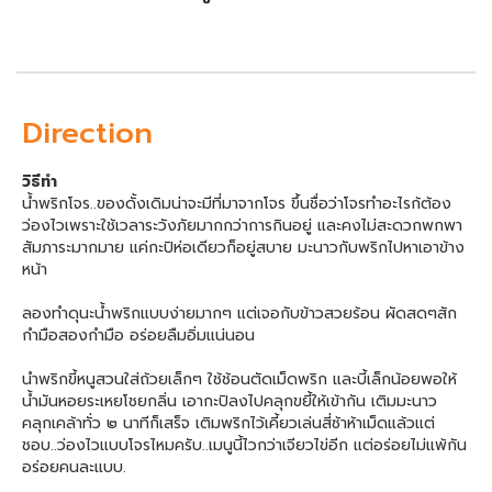
Direction
วิธีทำ
น้ำพริกโจร..ของดั้งเดิมน่าจะมีที่มาจากโจร ขึ้นชื่อว่าโจรทำอะไรก้ต้อง
ว่องไวเพราะใช้เวลาระวังภัยมากกว่าการกินอยู่ และคงไม่สะดวกพกพา
สัมภาระมากมาย แค่กะปิห่อเดียวก็อยู่สบาย มะนาวกับพริกไปหาเอาข้าง
หน้า
ลองทำดุนะน้ำพริกแบบง่ายมากๆ แต่เจอกับข้าวสวยร้อน ผัดสดๆสัก
กำมือสองกำมือ อร่อยลืมอิ่มแน่นอน
นำพริกขี้หนูสวนใส่ถ้วยเล็กๆ ใช้ช้อนตัดเม็ดพริก และบี้เล็กน้อยพอให้
น้ำมันหอยระเหยโชยกลิ่น เอากะปิลงไปคลุกขยี้ให้เข้ากัน เติมมะนาว
คลุกเคล้าทั่ว ๒ นาทีก็เสร็จ เติมพริกไว้เคี้ยวเล่นสี่ซ้าห้าเม็ดแล้วแต่
ชอบ..ว่องไวแบบโจรไหมครับ..เมนูนี้ไวกว่าเจียวไข่อีก แต่อร่อยไม่แพ้กัน
อร่อยคนละแบบ.