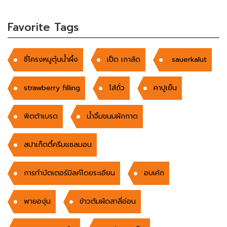
Favorite Tags
ซี่โครงหมูตุ๋นน้ำผึ้ง
เป็ด เกาลัด
sauerkalut
strawberry filling
ไส้ถั่ว
คาปูเย็น
พิตต้าเบรด
น้ำจิ้มขนมผักกาด
สปาเก็ตตี้ครีมแซลมอน
การทำบัตเตอร์มิลค์โดยระเอียน
อบเค้ก
พายองุ่น
ข้าวต้มผัดสาลี่อ่อน