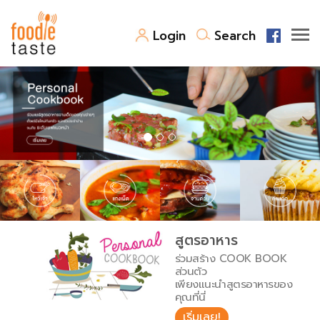
Login
Search
สูตรอาหาร
สูตรอาหารล่าสุด
พาไปชิม
Top Foodie
สารพันก้นครัว
เคล็ดลับน่ารู้
FoodPedia
เปรียบเทียบหน่วยการตวง
สูตรอาหาร
สร้าง Cookbook
ร่วมสร้าง COOK BOOK
เปรียบเทียบอุณหภูมิ
ส่วนตัว
เพียงแนะนำสูตรอาหารของ
เปรียบเทียบน้ำหนักวัตถุดิบ
คุณที่นี่
เริ่มเลย!