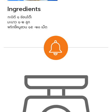
Ingredients
กะปิดี ๑ ช้อนโต๊ะ
มะนาว ๑-๒ ลูก
พริกขี้หนูสวน ๑๕ -๒๐ เม็ด