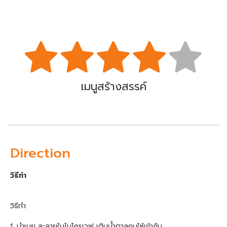
เมนูสร้างสรรค์
Direction
วิธีทำ
วิธีทำ
1. นำเนย ละลายในไมโครเวฟ เติมน้ำตาลคนให้เข้ากัน