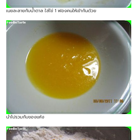
เนยละลายกับน้ำตาล ใส่ไข่ 1 ฟองคนให้เข้ากันด้วย
นำไปรวมกับของแห้ง