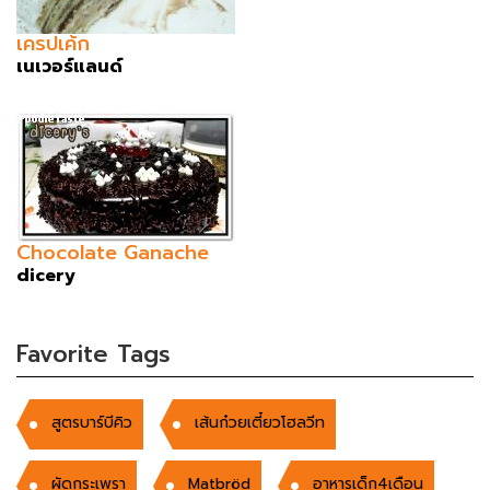
เครปเค้ก
เนเวอร์แลนด์
Chocolate Ganache
dicery
Favorite Tags
สูตรบาร์บีคิว
เส้นก๋วยเตี๋ยวโฮลวีท
ผัดกระเพรา
Matbröd
อาหารเด็ก4เดือน