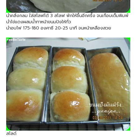
นำคลึงกลม ใส่สโลฟได้ 3 สโลฟ พักให้ขึ้นอีกครึั้ง จนเกือบเต็มพิมพ์
นำไข่แดงผสมน้ำทาหน้าขนมปังให้ทั่ว
นำอบไฟ 175-180 องศาซี 20-25 นาที จนหน้าเหลืองสวย
สไลด์