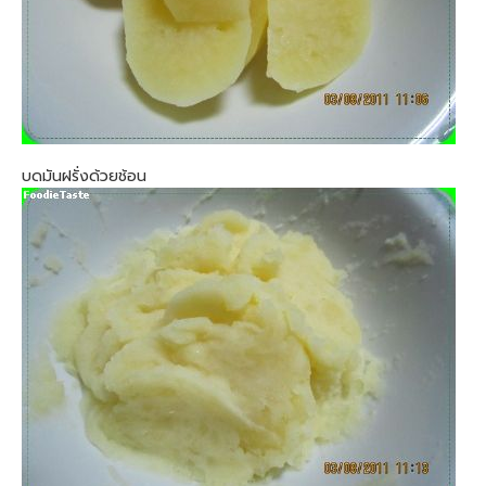
บดมันฝรั่งด้วยช้อน