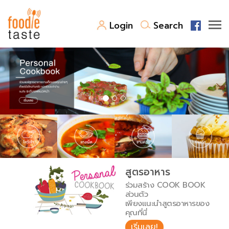
Login
Search
สูตรอาหาร
สูตรอาหารล่าสุด
พาไปชิม
Top Foodie
สารพันก้นครัว
เคล็ดลับน่ารู้
FoodPedia
เปรียบเทียบหน่วยการตวง
สูตรอาหาร
สร้าง Cookbook
ร่วมสร้าง COOK BOOK
เปรียบเทียบอุณหภูมิ
ส่วนตัว
เพียงแนะนำสูตรอาหารของ
เปรียบเทียบน้ำหนักวัตถุดิบ
คุณที่นี่
เริ่มเลย!