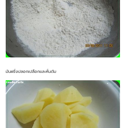
มันฝรั่งปลอกเปลือกและหั่นต้ม