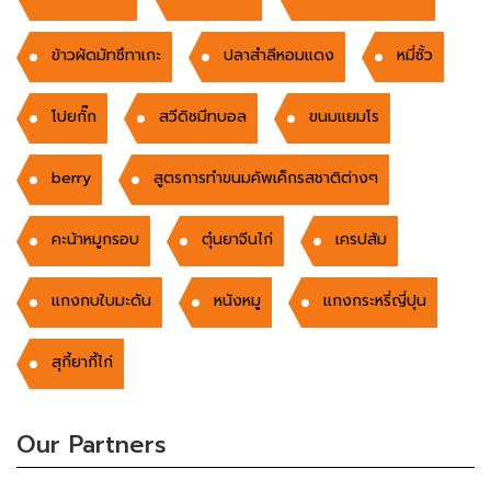
ข้าวผัดมัทซึทาเกะ
ปลาสำลีหอมแดง
หมี่ซั้ว
โปยกั๊ก
สวีดิชมีทบอล
ขนมแยมโร
berry
สูตรการทำขนมคัพเค็กรสชาติต่างๆ
คะน้าหมูกรอบ
ตุ๋นยาจีนไก่
เครปส้ม
แกงกบใบมะดัน
หนังหมู
แกงกระหรี่ญี่ปุน
สุกี้ยากี้ไก่
Our Partners