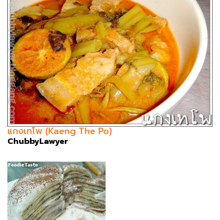
แกงเทโพ (Kaeng The Po)
ChubbyLawyer