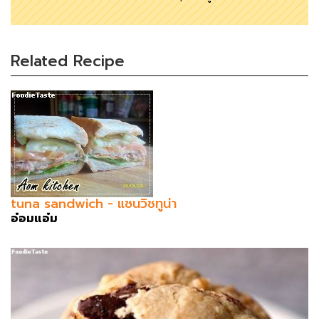
Related Recipe
tuna sandwich - แซนวิชทูน่า
อ๋อมแอ๋ม