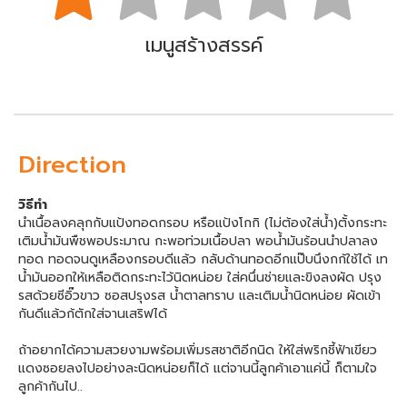
เมนูสร้างสรรค์
Direction
วิธีทำ
นำเนื้อลงคลุกกับแป้งทอดกรอบ หรือแป้งโกกิ (ไม่ต้องใส่น้ำ)ตั้งกระทะ
เติมน้ำมันพืชพอประมาณ กะพอท่วมเนื้อปลา พอน้ำมันร้อนนำปลาลง
ทอด ทอดจนดูเหลืองกรอบดีแล้ว กลับด้านทอดอีกแป๊บนึงกก้ใช้ได้ เท
น้ำมันออกให้เหลือติดกระทะไว้นิดหน่อย ใส่คนึ่นช่ายและขิงลงผัด ปรุง
รสด้วยซีอิ๊วขาว ซอสปรุงรส น้ำตาลทราบ และเติมน้ำนิดหน่อย ผัดเข้า
กันดีแล้วก้ตักใส่จานเสริฟได้
ถ้าอยากได้ความสวยงามพร้อมเพิ่มรสชาติอีกนิด ให้ใส่พริกชี้ฟ้าเขียว
แดงซอยลงไปอย่างละนิดหน่อยก็ได้ แต่จานนี้ลูกค้าเอาแค่นี้ ก็ตามใจ
ลูกค้ากันไป..