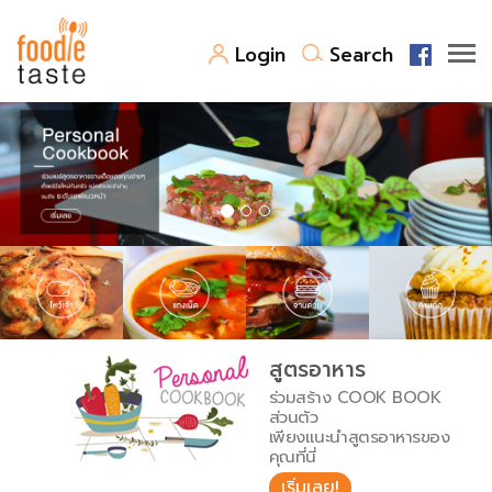
Login
Search
สูตรอาหาร
สูตรอาหารล่าสุด
พาไปชิม
Top Foodie
สารพันก้นครัว
เคล็ดลับน่ารู้
FoodPedia
เปรียบเทียบหน่วยการตวง
สูตรอาหาร
สร้าง Cookbook
ร่วมสร้าง COOK BOOK
เปรียบเทียบอุณหภูมิ
ส่วนตัว
เพียงแนะนำสูตรอาหารของ
เปรียบเทียบน้ำหนักวัตถุดิบ
คุณที่นี่
เริ่มเลย!