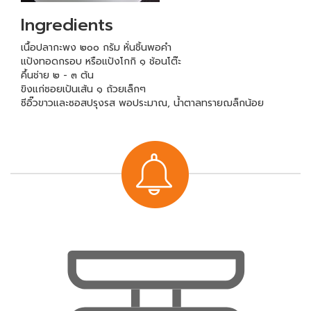
Ingredients
เนื้อปลากะพง ๒๐๐ กรัม หั่นชิ้นพอคำ
แป้งทอดกรอบ หรือแป้งโกกิ ๑ ช้อนโต๊ะ
คึ้นช่าย ๒ - ๓ ต้น
ขิงแก่ซอยเป้นเส้น ๑ ถ้วยเล็กๆ
ซีอิ๊วขาวและซอสปรุงรส พอประมาณ, น้ำตาลทรายฌล็กน้อย