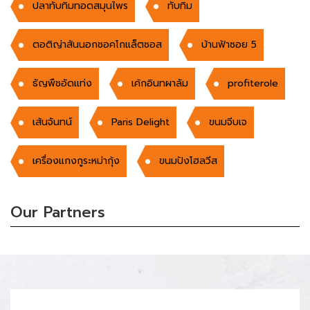
ปลาทับทิมทอดสมุนไพร
ทับทิม
ตอติญ่าสันนอกชอคโกแล็ตซอส
บ้านฟ้าซอย 5
ธัญพืชอัดเเท่ง
เค้กอินทผาลัม
profiterole
เส้นจันทน์
Paris Delight
ขนมจีบเจ
เครื่องแกงกูระหม่ากุ้ง
ขนมปังโฮลวีส
Our Partners