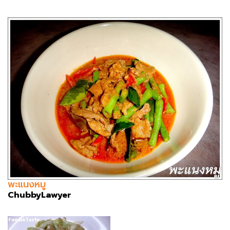
พะแนงหมู
ChubbyLawyer