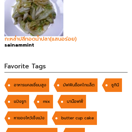
กะหล่ำปลีทอดน้ำปลา(แสนอร่อย)
sainammint
Favorite Tags
อาหารแคลเซี่ยมสูง
มัฟฟินช็อคโกแล็ต
ซูกินี
แป้งรูท
mix
บาน๊อฟฟี่
หาของไหว้เช็งเม้ง
butter cup cake