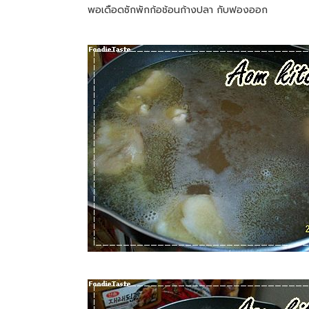
พอเดือดซักพักก้อช้อนก้างปลา กับฟองออก