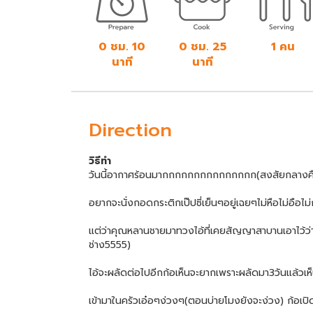
0 ชม. 10
0 ชม. 25
1 คน
นาที
นาที
Direction
วิธีทำ
วันนี้อากาศร้อนมากกกกกกกกกกกกกกก(สงสัยกลางค
อยากจะนั่งกอดกระติกเป๊ปซี่เย็นๆอยู่เฉยๆไม่หือไม่อือไม
แต่ว่าคุณหลานชายมาทวงไอ้ที่เคยสัญญาสาบานเอาไว้ว่าจ
ช่าง5555)
ไอ้จะผลัดต่อไปอีกก้อเห็นจะยากเพราะผลัดมา3วันแล้วเห็น
เข้ามาในครัวเอ๋อๆง่วงๆ(ตอนบ่ายโมงยังจะง่วง) ก้อเปิ