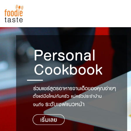
สูตรอาหาร
สูตรอาหารล่าสุด
พาไปชิม
Top Foodie
สารพันก้นครัว
เคล็ดลับน่ารู้
FoodPedia
เปรียบเทียบหน่วยการตวง
สร้าง Cookbook
เปรียบเทียบอุณหภูมิ
เปรียบเทียบน้ำหนักวัตถุดิบ