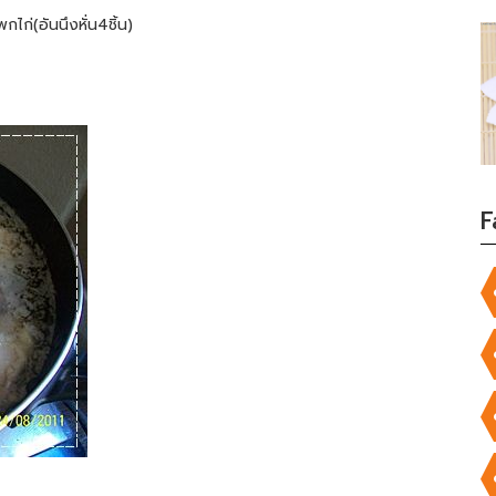
กไก่(อันนึงหั่น4ชิ้น)
F