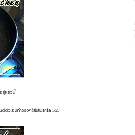
ู่แล้วนิ๊
ต่ตัวเองทำจริงๆใส่เส้น1กิโล 555