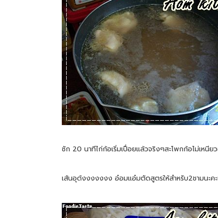
ซัก 20 นาทีไก่ก้อเริ่มเปื่อยแล้วจริงๆสะโพกก้อไม่เหนียวอย
เส้นอุด้งงงงงงง อ๋อมแอ๋มตัดสูตรให้สำหรับ2ชามนะคะแ