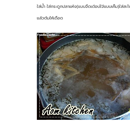
ใส่น้ำ ใส่กระดูกปลาแห้ง(แบบจืดเด้อบ่ใจ้แบบเค็ม)ใส่สะโพ
แล้วต้มให้เดือด