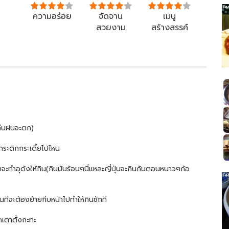
ความอร่อย
จัดจาน
เมนู
สวยงาม
สร้างสรรค์
ืนฝนจะตก)
่กระดิกกระเดี้ยไปไหน
ะทำอุด้งให้กิน(กินมันร้อนๆนี่แหละญี่ปุ่นจะกินกันตอนหนาวๆก้อ
ทีจะต้องย้ายกีบหน้าไปทำให้กินซักที
ดเตาตั้งกะทะ