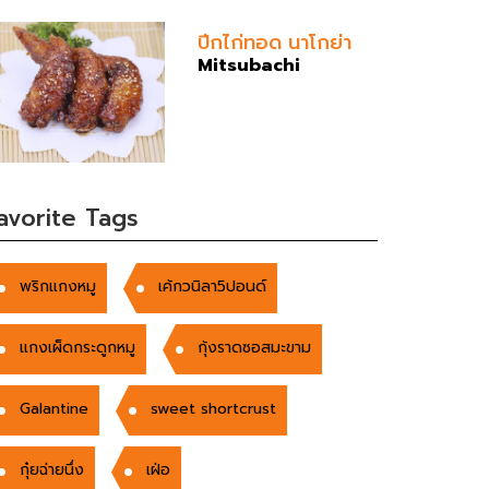
ปีกไก่ทอด นาโกย่า
Mitsubachi
avorite Tags
พริกแกงหมู
เค้กวนิลา5ปอนด์
แกงเผ็ดกระดูกหมู
กุ้งราดซอสมะขาม
Galantine
sweet shortcrust
กุ๋ยฉ่ายนึ่ง
เฝ่อ