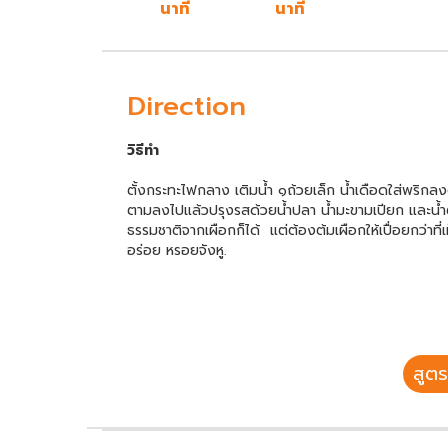
นาที
นาที
Direction
วิธีทำ
ตั้งกระทะไฟกลาง เติมน้ำ ๑ถ้วยเล็ก น้ำเดือดใส่พริกลงต
ตามลงไปแล้วปรุงรสด้วยน้ำปลา น้ำมะขามเปียก และน้ำต
ธรรมชาติจากเผือกก็ได้ แต่ต้องต้มเผือกให้เปื่อยกว่าที
อร่อย หรอยจังหู.
สูตร