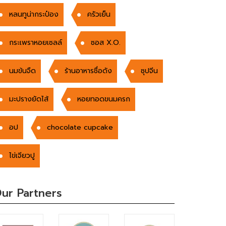
หลนทูน่ากระป๋อง
ครัวเย็น
กระเพราหอยเซลล์
ซอส X.O.
นมข้นจืด
ร้านอาหารชื่อดัง
ซุปจีน
มะปรางยัดไส้
หอยทอดขนมครก
อป
chocolate cupcake
ไข่เจียวปู
ur Partners