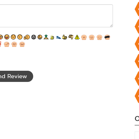
nd Review
O