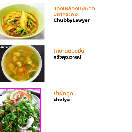
แกงเหลืองมะละกอ
ปลากระพง
ChubbyLawyer
ไก่บ้านต้มขมิ้น
ครัวคุณวาสน์
ยำผักกูด
chefya