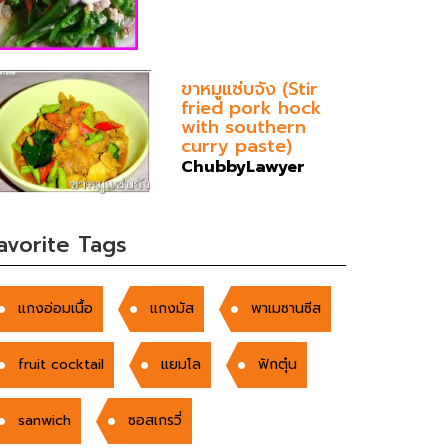
ขาหมูแซ่บจัง (Stir
fried pork hock
with southern
curry paste)
ChubbyLawyer
avorite Tags
แกงอ่อมเนื้อ
แกงมัส
พาเมซานซีส
fruit cocktail
แยมโล
ฟักตุ๋น
sanwich
ซอสเกรวี่