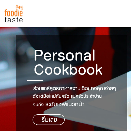
สูตรอาหาร
สูตรอาหารล่าสุด
พาไปชิม
Top Foodie
สารพันก้นครัว
เคล็ดลับน่ารู้
FoodPedia
เปรียบเทียบหน่วยการตวง
สร้าง Cookbook
เปรียบเทียบอุณหภูมิ
เปรียบเทียบน้ำหนักวัตถุดิบ