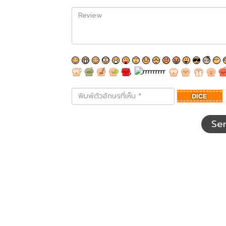
Review
พิมพ์
ตัว
อักษร
ที่
Se
เห็น