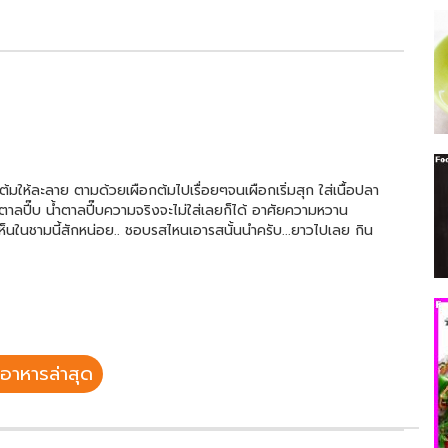
้มให้ละลาย ตามด้วยเผือกต้มไปเรื่อยๆจนเผือกเริ่มสุก ใส่เนื้อปลา
าลปี๊บ น้ำตาลปี๊บความจริงจะไม่ใส่เลยก็ได้ อาศัยความหวาน
่เห็นในชามนี้สักหน่อย.. ชอบรสไหนเอารสนั้นนำครับ...ยาวไปเลย กิน
อาหารล่าสุด