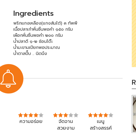
Ingredients
พริกแกงเหลือง(แกงส้มใต้) ๓ ทัพพี
เนื้อปลาเก๋าหั่นชิ้นพอคำ ๑๕๐ กรัม
เผือกหั่นชิ้นพอคำ ๒๐๐ กรัม
น้ำปลาดี ๑-๒ ช้อนโต๊ะ
น้ำมะขามเปียกพอประมาณ
น้ำตาลปี๊บ .. นิดนึง
R
ความอร่อย
จัดจาน
เมนู
สวยงาม
สร้างสรรค์