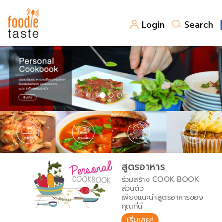
Login
Search
สูตรอาหาร
สูตรอาหารล่าสุด
พาไปชิม
Top Foodie
สารพันก้นครัว
เคล็ดลับน่ารู้
FoodPedia
เปรียบเทียบหน่วยการตวง
สูตรอาหาร
สร้าง Cookbook
ร่วมสร้าง COOK BOOK
เปรียบเทียบอุณหภูมิ
ส่วนตัว
เพียงแนะนำสูตรอาหารของ
เปรียบเทียบน้ำหนักวัตถุดิบ
คุณที่นี่
เริ่มเลย!