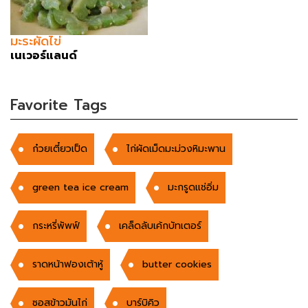
มะระผัดไข่
เนเวอร์แลนด์
Favorite Tags
ก๋วยเตี๋ยวเป็ด
ไก่ผัดเม็ดมะม่วงหิมะพาน
green tea ice cream
มะกรูดแช่อิ่ม
กระหรี่พัพฟ์
เคล็ดลับเค้กบัทเตอร์
ราดหน้าฟองเต้าหู้
butter cookies
ซอสข้าวมันไก่
บาร์บิคิว