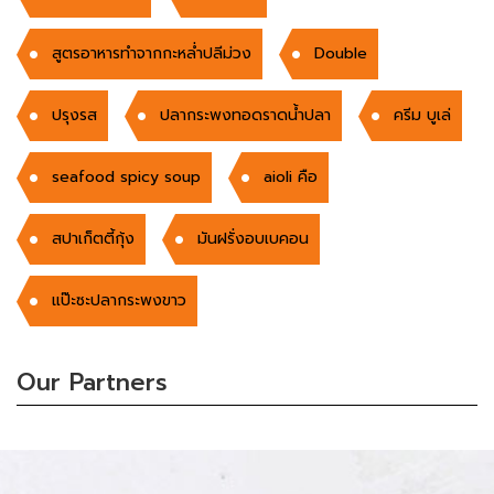
สูตรอาหารทำจากกะหล่ำปลีม่วง
Double
ปรุงรส
ปลากระพงทอดราดน้ำปลา
ครีม บูเล่
seafood spicy soup
aioli คือ
สปาเก็ตตี้กุ้ง
มันฝรั่งอบเบคอน
แป๊ะซะปลากระพงขาว
Our Partners