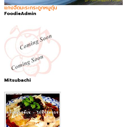
แกงจืดมะระกระดูกหมูตุ๋น
FoodieAdmin
Mitsubachi