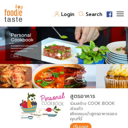
Login
Search
สูตรอาหาร
สูตรอาหารล่าสุด
พาไปชิม
Top Foodie
สารพันก้นครัว
เคล็ดลับน่ารู้
FoodPedia
เปรียบเทียบหน่วยการตวง
สูตรอาหาร
สร้าง Cookbook
ร่วมสร้าง COOK BOOK
เปรียบเทียบอุณหภูมิ
ส่วนตัว
เพียงแนะนำสูตรอาหารของ
เปรียบเทียบน้ำหนักวัตถุดิบ
คุณที่นี่
เริ่มเลย!