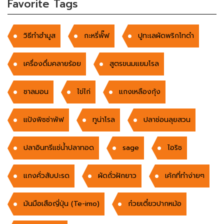
Favorite Tags
วิธีทำฮำมูส
กะหรี่พั๊ฟ
ปูทะเลผัดพริกไทดำ
เครื่องดื่มคลายร้อย
สูตรขนมแยมโรล
ซาลมอน
ไข่ไก่
แกงเหลืองกุ้ง
แป้งพิซซ่าพัฟ
ทูน่าโรล
ปลาช่อนลุยสวน
ปลาอินทรีแช่น้ำปลาทอด
sage
ไอริช
แกงคั่วสับปะรด
ผัดถั่วฝักยาว
เค้กที่ทำง่ายๆ
มันมือเสือญี่ปุ่น (Te-imo)
ก๋วยเตี๋ยวปากหม้อ