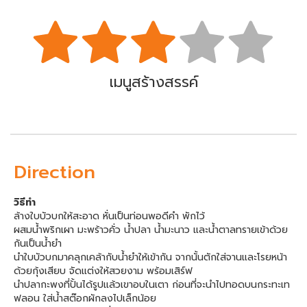
เมนูสร้างสรรค์
Direction
วิธีทำ
ล้างใบบัวบกให้สะอาด หั่นเป็นท่อนพอดีคำ พักไว้
ผสมน้ำพริกเผา มะพร้าวคั่ว น้ำปลา น้ำมะนาว และน้ำตาลทรายเข้าด้วย
กันเป็นน้ำยำ
นำใบบัวบกมาคลุกเคล้ากับน้ำยำให้เข้ากัน จากนั้นตักใส่จานและโรยหน้า
ด้วยกุ้งเสียบ จัดแต่งให้สวยงาม พร้อมเสิร์ฟ
นำปลากะพงที่ปั้นได้รูปแล้วเขาอบในเตา ก่อนที่จะนำไปทอดบนกระทะเท
ฟลอน ใส่น้ำสต๊อกผักลงไปเล็กน้อย