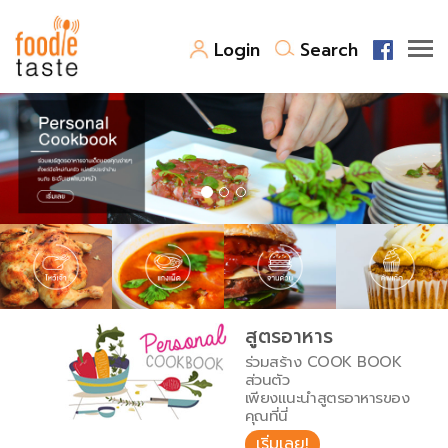
Login
Search
สูตรอาหาร
สูตรอาหารล่าสุด
พาไปชิม
Top Foodie
สารพันก้นครัว
เคล็ดลับน่ารู้
FoodPedia
เปรียบเทียบหน่วยการตวง
สูตรอาหาร
สร้าง Cookbook
ร่วมสร้าง COOK BOOK
เปรียบเทียบอุณหภูมิ
ส่วนตัว
เพียงแนะนำสูตรอาหารของ
เปรียบเทียบน้ำหนักวัตถุดิบ
คุณที่นี่
เริ่มเลย!