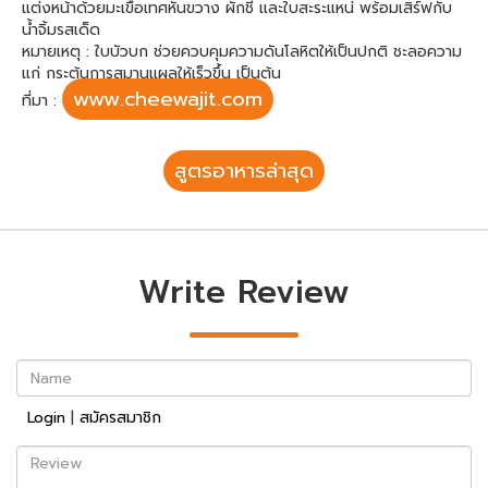
แต่งหน้าด้วยมะเขือเทศหั่นขวาง ผักชี และใบสะระแหน่ พร้อมเสิร์ฟกับ
น้ำจิ้มรสเด็ด
หมายเหตุ : ใบบัวบก ช่วยควบคุมความดันโลหิตให้เป็นปกติ ชะลอความ
แก่ กระตุ้นการสมานแผลให้เร็วขึ้น เป็นต้น
www.cheewajit.com
ที่มา :
สูตรอาหารล่าสุด
Write Review
Name
Login
|
สมัครสมาชิก
Review