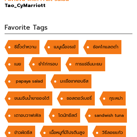
Tao_CyMarriott
Favorite Tags
ซีอิ๊วดำหวาน
เมนูเนื้อจรเข้
ช้อคโกแลตดำ
เนย
ยำไก่กรอบ
การแช่อิ่มมะยม
papaya salad
มะเขือเทศอบชีส
ขนมจีนน้ำยาของใต้
ซอสตอว์เบอรี่
กุระหม่า
เตาอบวาฟเฟิล
โดนัทยีสต์
sandwish tuna
ข้าวผัดชีส
เนื้อหมูที่มีโปรตีนสูง
วิธีลอยแก้ว