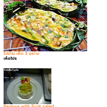
ไข่ป่าม เห็ด 3 อย่าง
เห็ดโปร
Pavlova with Fruit salad