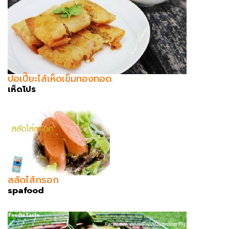
ปอเปี๊ยะไส้เห็ดเข็มทองทอด
เห็ดโปร
สลัดไส้กรอก
spafood