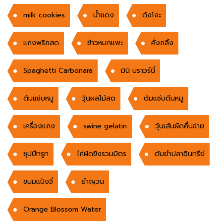
milk cookies
น้ำแดง
ดังโงะ
แกงพริกสด
ข้าวหมกแพะ
คั่งกลิ้ง
Spaghetti Carbonara
มินิ บราวร์นี่
ต้มแซ่บหมู
วุ้นผลไม้สด
ต้มแซ่บตีนหมู
เครื่องแกง
swine gelatin
วุ้นเส้นผัดคื่นฉ่าย
ซุปบีทรูท
ไก่ผัดขิงรวมมิตร
ต้มยำปลาอินทรีย์
ขนมแป้งจี่
ยำญวน
Orange Blossom Water