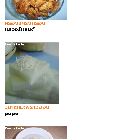
ครองแครงกรอบ
เนเวอร์แลนด์
วุ้นกะทิมะพร้าวอ่อน
pupe