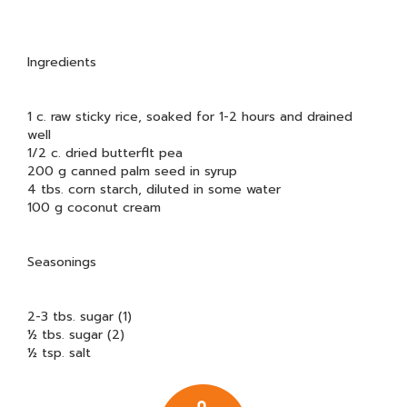
Ingredients
1 c. raw sticky rice, soaked for 1-2 hours and drained
well
1/2 c. dried butterflt pea
200 g canned palm seed in syrup
4 tbs. corn starch, diluted in some water
100 g coconut cream
Seasonings
2-3 tbs. sugar (1)
½ tbs. sugar (2)
½ tsp. salt