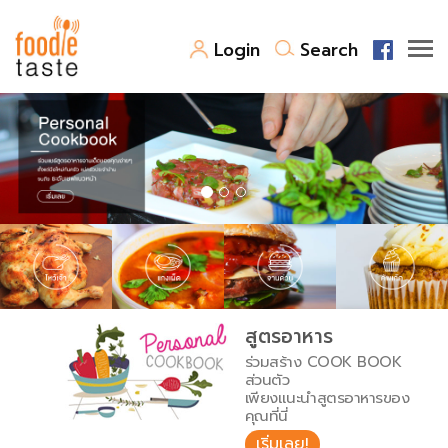
Login
Search
สูตรอาหาร
สูตรอาหารล่าสุด
พาไปชิม
Top Foodie
สารพันก้นครัว
เคล็ดลับน่ารู้
FoodPedia
เปรียบเทียบหน่วยการตวง
สูตรอาหาร
สร้าง Cookbook
ร่วมสร้าง COOK BOOK
เปรียบเทียบอุณหภูมิ
ส่วนตัว
เพียงแนะนำสูตรอาหารของ
เปรียบเทียบน้ำหนักวัตถุดิบ
คุณที่นี่
เริ่มเลย!