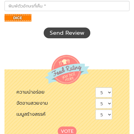
พิมพ์
ตัว
อักษร
ที่
เห็น
Send Review
ความน่าอร่อย
จัดจานสวยงาม
เมนูสร้างสรรค์
VOTE