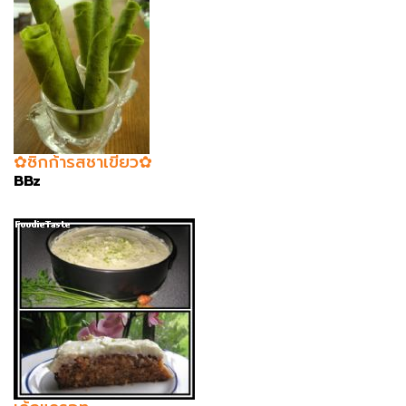
✿ซิกก้ารสชาเขียว✿
BBz