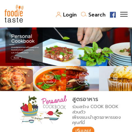
Login
Search
สูตรอาหาร
สูตรอาหารล่าสุด
พาไปชิม
Top Foodie
สารพันก้นครัว
เคล็ดลับน่ารู้
FoodPedia
เปรียบเทียบหน่วยการตวง
สูตรอาหาร
สร้าง Cookbook
ร่วมสร้าง COOK BOOK
เปรียบเทียบอุณหภูมิ
ส่วนตัว
เพียงแนะนำสูตรอาหารของ
เปรียบเทียบน้ำหนักวัตถุดิบ
คุณที่นี่
เริ่มเลย!