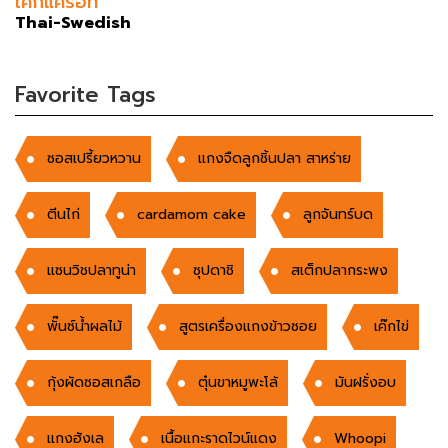
เค้กแครอท
Thai-Swedish
Favorite Tags
ซอสเปรี้ยวหวาน
แกงจืดลูกชิ้นปลา สาหร่าย
ตีนไก่
cardamom cake
ลูกจันทร์บด
แซนวิชปลาทูน่า
ซุปดาชิ
สเต็กปลากระพง
พั๊นซ์น้ำผลไม้
สูตรเครื่องแกงข้าวซอย
เค๊กไข่
กุ้งผัดซอสเกลือ
ตุ๋นขาหมูพะโล้
มันฝรั่งอบ
แกงฮังเล
เนื้อแกะราดไวน์แดง
Whoopi