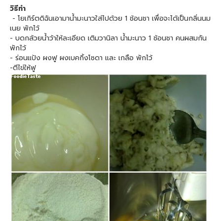
วิธีทำ
- โยเกิร์ตดิฉันเอามาน้ำมะนาวใส่ไปด้วย 1 ช้อนชา เพื่อจะได้เป็นกลิ่นนม
เนย พักไว้
- บดกล้วยน้ำว้าให้ละเอียด เติมวานิลา น้ำมะนาว 1 ช้อนชา คนผสมกัน
พักไว้
- ร่อนแป้ง ผงฟู ผงเบคกิ้งโซดา และ เกลือ พักไว้
-ตีไข่ให้ฟู