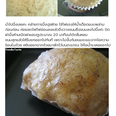
นำไปนึ่งเลยคะ คล้ายการนึ่งปุยฝ้าย ใช้ไฟแรงให้น้ำเดือดแบบพล่าน
ก่อนก่อน ค่อยลดไฟไฟอ่อนลงแล้วจึงวางขนมซึงขนมลงไปนึ่งค่ะ ปิด
ฝานึ่งห้ามเปิดฝาแอบดูประมาณ 20 นาทีจนได้กลิ่นหอม
ขนมสุกแล้วให้รีบยกออกไปทันที เพราะไม่งั้นก้นขนมจะแฉะจากไอความ
ร้อนในถ้วย หยิบออกจากถ้วยมาพักไว้บนตะแกรง ให้ไอน้ำระเหยออกไป