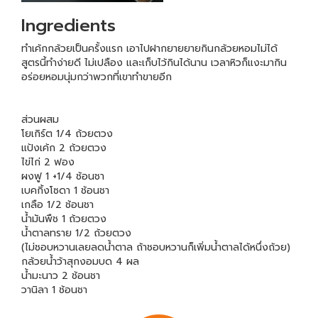
Ingredients
ทำเค้กกล้วยเป็นครั้งแรก เอาไปฝากยายยายกินกล้วยหอมไม่ได้
สูตรนี้ทำง่ายดี ไม่เปลือง และเก็บไว้กินได้นาน เวลาหิวก็แงะมากิน
อร่อยหอมนุ่มกว่าพวกที่เขาทำขายอีก
ส่วนผสม
โยเกิร์ต 1/4 ถ้วยตวง
แป้งเค้ก 2 ถ้วยตวง
ไข่ไก่ 2 ฟอง
ผงฟู 1 +1/4 ช้อนชา
เบคกิ้งโซดา 1 ช้อนชา
เกลือ 1/2 ช้อนชา
น้ำมันพืช 1 ถ้วยตวง
น้ำตาลทราย 1/2 ถ้วยตวง
(ไม่ชอบหวานเลยลดน้ำตาล ถ้าชอบหวานก็เพิ่มน้ำตาลได้หนึ่งถ้วย)
กล้วยน้ำว้าสุกงอมบด 4 ผล
น้ำมะนาว 2 ช้อนชา
วานิลา 1 ช้อนชา