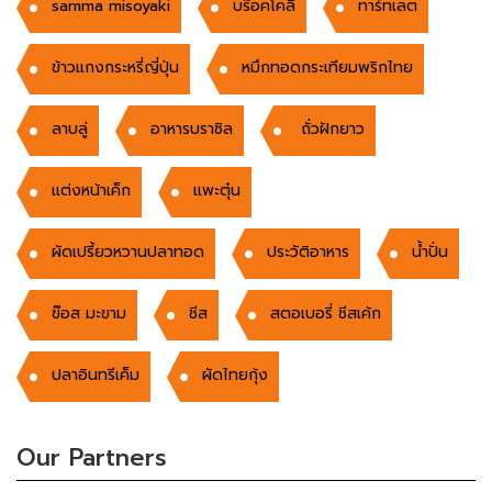
samma misoyaki
บร๊อคโคลี่
ทาร์ทเลต
ข้าวแกงกระหรี่ญี่ปุ่น
หมึกทอดกระเทียมพริกไทย
ลาบลู่
อาหารบราซิล
ถั่วฝักยาว
แต่งหน้าเค็ก
แพะตุ๋น
ผัดเปรี้ยวหวานปลาทอด
ประวัติอาหาร
นํ้าปั่น
ฃ๊อส มะขาม
ชีส
สตอเบอรี่ ชีสเค้ก
ปลาอินทรีเค็ม
ผัดไทยกุ้ง
Our Partners