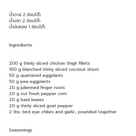
น้ำตาล 2 ช้อนโต๊ะ
น้ำปลา 2 ช้อนโต๊ะ
น้ำมันหอย 1 ช้อนโต๊ะ
Ingredients
200 g thinly sliced chicken thigh fillets
100 g blanched thinly sliced coconut shoot
50 g quartered eggplants
50 g pea eggplants
20 g julienned finger roots
20 g cut fresh pepper corn
20 g basil leaves
20 g thinly sliced goat pepper
2 tbs. bird eye chilies and garlic, pounded together
Seasonings