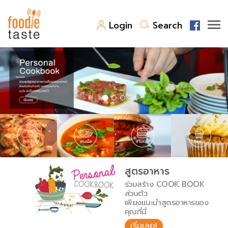
Login
Search
สูตรอาหาร
สูตรอาหารล่าสุด
พาไปชิม
Top Foodie
สารพันก้นครัว
เคล็ดลับน่ารู้
FoodPedia
เปรียบเทียบหน่วยการตวง
สูตรอาหาร
สร้าง Cookbook
ร่วมสร้าง COOK BOOK
เปรียบเทียบอุณหภูมิ
ส่วนตัว
เพียงแนะนำสูตรอาหารของ
เปรียบเทียบน้ำหนักวัตถุดิบ
คุณที่นี่
เริ่มเลย!