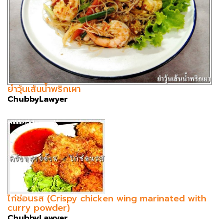
ยำวุ้นเส้นน้ำพริกเผา
ChubbyLawyer
ไก่ซ่อนรส (Crispy chicken wing marinated with
curry powder)
ChubbyLawyer