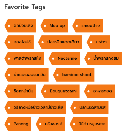
Favorite Tags
ผักป๋วยเล้ง
Moo op
smoothie
ออลไสปซ์
ปลาหมึกแดดเดียว
บะจ่าง
พาสต้าพริกแห้ง
Nectarine
น้ำพริกแกงส้ม
ยำแซลมอนรมควัน
bamboo shoot
ช๊อกหน้านิ่ม
Bouquetgarni
อาหารทอด
วิธีล้างหม้อข้าวเวลามี่ข้าวเสีย
ปลาแรดสามรส
Paneng
ครัวซองค์
วิธีทำ หมูกระทะ