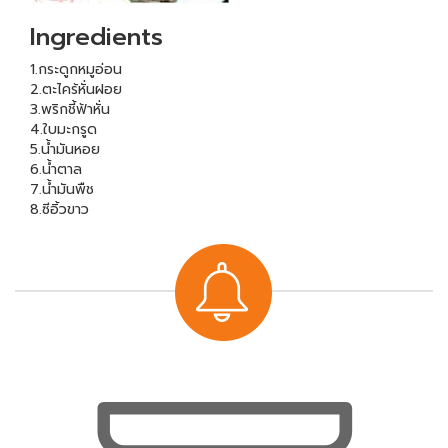
Ingredients
1.กระดูกหมูอ่อน
2.ตะไคร้หั่นฝอย
3.พริกชี้ฟ้าหั่น
4.ใบมะกรูด
5.น้ำมันหอย
6.น้ำตาล
7.น้ำมันพืช
8.ซีอิ้วขาว