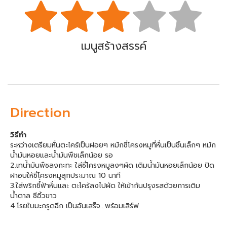
เมนูสร้างสรรค์
Direction
วิธีทำ
ระหว่างเตรียมหั่นตะไคร้เป็นฝอยๆ หมักซี่โครงหมูที่หั่นเป็นชิ้นเล็กๆ หมัก
น้ำมันหอยและน้ำมันพืชเล็กน้อย รอ
2.เทน้ำมันพืชลงกะทะ ใส่ซี่โครงหมูลงๆผัด เติมน้ำมันหอยเล็กน้อย ปิด
ฝาอบให้ซี่โครงหมูสุกประมาณ 10 นาที
3.ใส่พริกชี้่ฟ้าหั่นและ ตะไคร้ลงไปผัด ให้เข้ากันปรุงรสด้วยการเติม
น้ำตาล ซีอิ้วขาว
4.โรยใบมะกรูดฉีก เป็นอันเสร็จ...พร้อมเสิร์ฟ