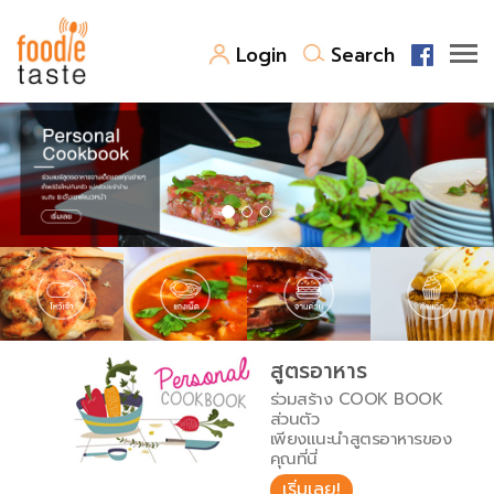
Login
Search
สูตรอาหาร
สูตรอาหารล่าสุด
พาไปชิม
Top Foodie
สารพันก้นครัว
เคล็ดลับน่ารู้
FoodPedia
เปรียบเทียบหน่วยการตวง
สูตรอาหาร
สร้าง Cookbook
ร่วมสร้าง COOK BOOK
เปรียบเทียบอุณหภูมิ
ส่วนตัว
เพียงแนะนำสูตรอาหารของ
เปรียบเทียบน้ำหนักวัตถุดิบ
คุณที่นี่
เริ่มเลย!