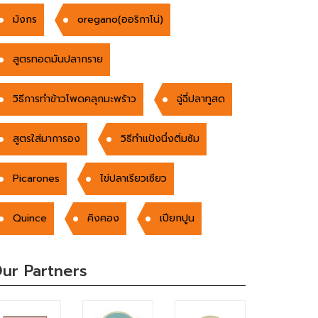
มังกร
oregano(ออริกาโน่)
สูตรทอดมันปลากราย
วิธีการทำข้าวโพดคลุกมะพร้าว
ฉู่ฉี่ปลาทูสด
สูตรใส่มาการอง
วิธีทำแป้งนึ่งติ่มซัม
Picarones
ไข่ปลาเรียวเซียว
Quince
คิงคอง
เปียกปูน
ur Partners