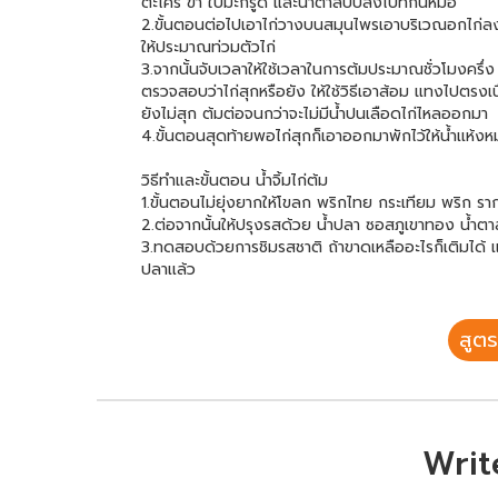
ตะไคร้ ข่า ใบมะกรูด และน้ำตาลปี๊บลงไปที่ก้นหม้อ
2.ขั้นตอนต่อไปเอาไก่วางบนสมุนไพรเอาบริเวณอกไก่ลง 
ให้ประมาณท่วมตัวไก่
3.จากนั้นจับเวลาให้ใช้เวลาในการต้มประมาณชั่วโมงครึ่ง คำ
ตรวจสอบว่าไก่สุกหรือยัง ให้ใช้วิธีเอาส้อม แทงไปตรงเน
ยังไม่สุก ต้มต่อจนกว่าจะไม่มีน้ำปนเลือดไก่ไหลออกมา
4.ขั้นตอนสุดท้ายพอไก่สุกก็เอาออกมาพักไว้ให้น้ำเเห้งหม
วิธีทำและขั้นตอน น้ำจิ้มไก่ต้ม
1.ขั้นตอนไม่ยุ่งยากให้โขลก พริกไทย กระเทียม พริก ราก
2.ต่อจากนั้นให้ปรุงรสด้วย น้ำปลา ซอสภูเขาทอง น้ำตาล
3.ทดสอบด้วยการชิมรสชาติ ถ้าขาดเหลืออะไรก็เติมได้ เเค่น
ปลาเเล้ว
สูตร
Writ