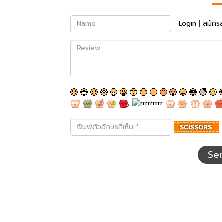
Name
Login
|
สมัคร
Review
พิมพ์
ตัว
อักษร
ที่
Se
เห็น