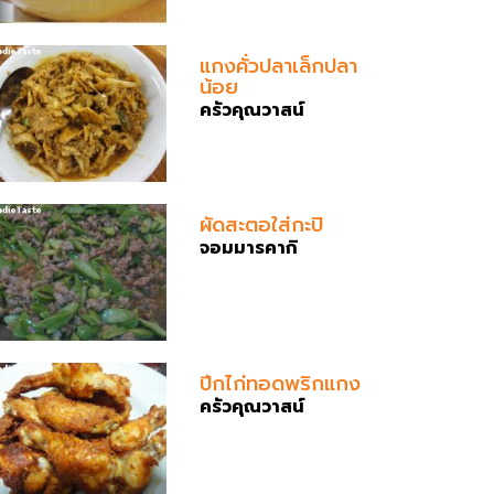
แกงคั่วปลาเล็กปลา
น้อย
ครัวคุณวาสน์
ผัดสะตอใส่กะปิ
จอมมารคากิ
ปีกไก่ทอดพริกแกง
ครัวคุณวาสน์