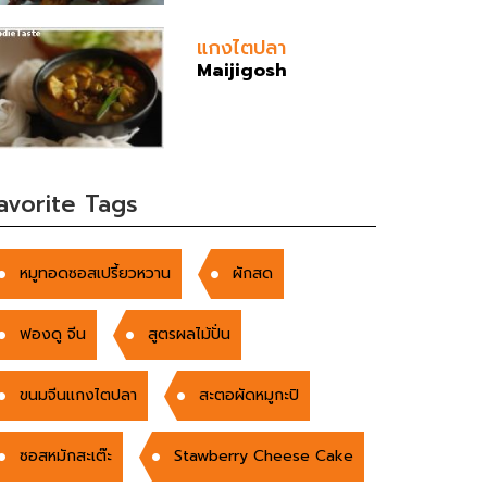
แกงไตปลา
Maijigosh
avorite Tags
หมูทอดซอสเปรี้ยวหวาน
ผักสด
ฟองดู จีน
สูตรผลไม้ปั่น
ขนมจีนแกงไตปลา
สะตอผัดหมูกะปิ
ซอสหมักสะเต๊ะ
Stawberry Cheese Cake