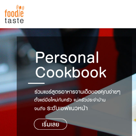
สูตรอาหาร
สูตรอาหารล่าสุด
พาไปชิม
Top Foodie
สารพันก้นครัว
เคล็ดลับน่ารู้
FoodPedia
เปรียบเทียบหน่วยการตวง
สร้าง Cookbook
เปรียบเทียบอุณหภูมิ
เปรียบเทียบน้ำหนักวัตถุดิบ