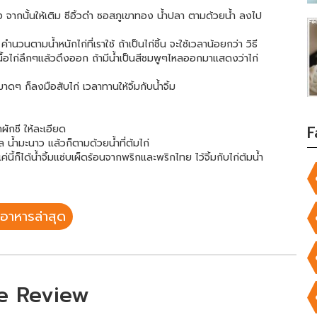
จากนั้นให้เติม ซีอิ้วดำ ซอสภูเขาทอง น้ำปลา ตามด้วยน้ำ ลงไป
นวนตามน้ำหนักไก่ที่เราใช้ ถ้าเป็นไก่ชิ้น จะใช้เวลาน้อยกว่า วิธี
ื้อไก่ลึกๆเเล้วดึงออก ถ้ามีน้ำเป็นสีชมพูๆไหลออกมาเเสดงว่าไก่
าดๆ ก็ลงมือสับไก่ เวลาทานให้จิ้มกับน้ำจิ้ม
ผักชี ให้ละเอียด
F
 น้ำมะนาว แล้วก็ตามด้วยน้ำที่ต้มไก่
ี้ก็ได้น้ำจิ้มเเซ่บเผ็ดร้อนจากพริกและพริกไทย ไว้จิ้มกับไก่ต้มน้ำ
อาหารล่าสุด
e Review