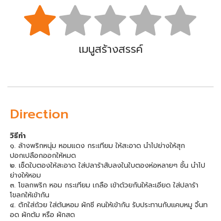
เมนูสร้างสรรค์
Direction
วิธีทำ
๑. ล้างพริกหนุ่ม หอมแดง กระเทียม ให้สะอาด นำไปย่างให้สุก
ปอกเปลือกออกให้หมด
๒. เช็ดใบตองให้สะอาด ใส่ปลาร้าสับลงในใบตองห่อหลายๆ ชั้น นำไป
ย่างให้หอม
๓. โขลกพริก หอม กระเทียม เกลือ เข้าด้วยกันให้ละเอียด ใส่ปลาร้า
โขลกให้เข้ากัน
๔. ตักใส่ถ้วย ใส่ต้นหอม ผักชี คนให้เข้ากัน รับประทานกับแคบหมู จิ้นท
อด ผักต้ม หรือ ผักสด