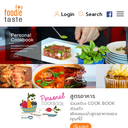
Login
Search
สูตรอาหาร
สูตรอาหารล่าสุด
พาไปชิม
Top Foodie
สารพันก้นครัว
เคล็ดลับน่ารู้
FoodPedia
เปรียบเทียบหน่วยการตวง
สูตรอาหาร
สร้าง Cookbook
ร่วมสร้าง COOK BOOK
เปรียบเทียบอุณหภูมิ
ส่วนตัว
เพียงแนะนำสูตรอาหารของ
เปรียบเทียบน้ำหนักวัตถุดิบ
คุณที่นี่
เริ่มเลย!