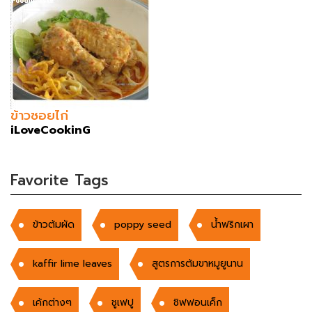
ข้าวซอยไก่
iLoveCookinG
Favorite Tags
ข้าวต้มผัด
poppy seed
น้ำฟริกเผา
kaffir lime leaves
สูตรการต้มขาหมูยูนาน
เค้กต่างๆ
ชูเฟปู
ชิฟฟอนเค็ก