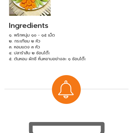
Ingredients
๑. พริกหนุ่ม ๑๐ - ๑๕ เม็ด
๒. กระเทียม ๒ หัว
๓. หอมแดง ๓ หัว
๔. ปลาร้าสับ ๒ ช้อนโต๊ะ
๕. ต้นหอม ผักชี หั่นหยาบอย่างละ ๑ ช้อนโต๊ะ