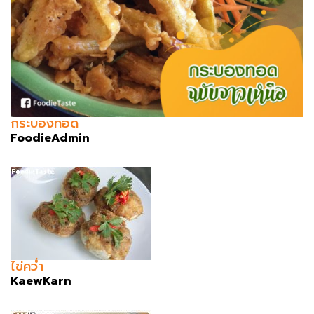
กระบองทอด
FoodieAdmin
ไข่คว่ำ
KaewKarn