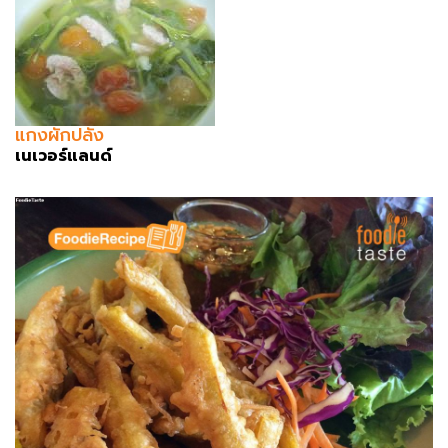
แกงผักปลัง
เนเวอร์แลนด์