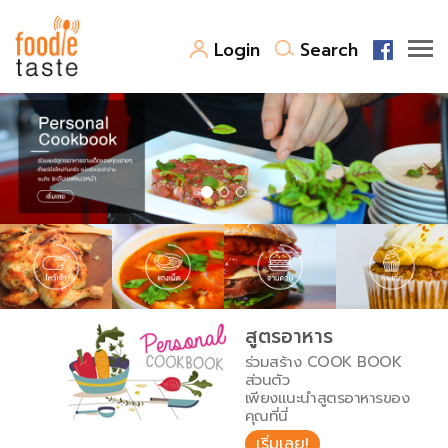
Login
Search
สูตรอาหาร
สูตรอาหารล่าสุด
พาไปชิม
Top Foodie
สารพันก้นครัว
เคล็ดลับน่ารู้
FoodPedia
เปรียบเทียบหน่วยการตวง
สูตรอาหาร
สร้าง Cookbook
ร่วมสร้าง COOK BOOK
เปรียบเทียบอุณหภูมิ
ส่วนตัว
เพียงแนะนำสูตรอาหารของ
เปรียบเทียบน้ำหนักวัตถุดิบ
คุณที่นี่
เริ่มเลย!