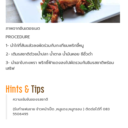
ภาพจากอินเตอรเนต
PROCEDURE
1- นำไก่ที่สับแล้วลงผัดร่วมกับกะเทียมพริกขี้หนู
2- เติมรสชาติด้วยน้ำปลา น้ำตาล น้ำมันหอย ซีอิ้วดำ
3- นำเอาใบกะเพรา พริกชี้ฟ้าแดงลงไปผัดรวมกันชิมรสชาติพร้อม
เสริฟ
ความเข้มข้นของรสชาติ
(รับทำแฟนชาย ข้าวหน้าเป็ด ,หมูแดง,หมูกรอบ ) ติดต่อได้ที่ 083
5506495