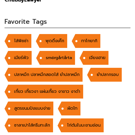
Favorite Tags
ไส้พิซซ่า
พุดดิ้งเค๊ก
ทาโกยากิ
เมียร์พัว
smörgårtårta
เจียงฮาย
ปลาหมึก ปลาหมึกสอดไส้ ยำปลาหมึก
ยำปลากรอบ
เกี้ยว เกี้ยวงา แผ่นเกี้ยว งาขาว งาดำ
สูตรขนมปังแบบง่าย
ผัดไท
ซาลาเปาไส้ครีมทะลัก
ไก่ต้มใบมะขามอ่อน