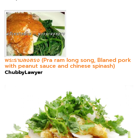
พระรามลงสรง (Pra ram long song, Blaned pork
with peanut sauce and chinese spinash)
ChubbyLawyer