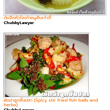
ต้มจืดหัวไชเท้าหมูสับเก๋ากี้
ChubbyLawyer
ผัดฉ่าลูกชิ้นปลา (Spicy stir fried fish balls and
herbs)
ChubbyLawyer