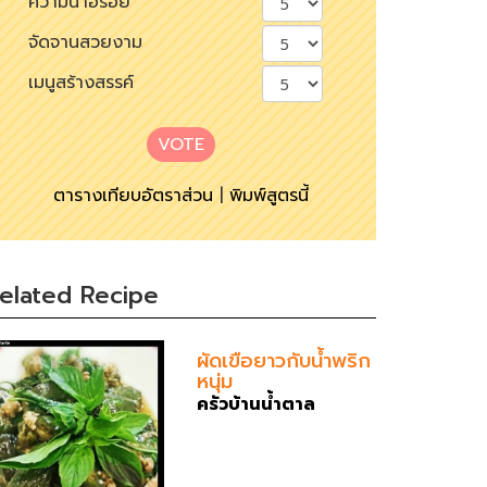
ความน่าอร่อย
จัดจานสวยงาม
เมนูสร้างสรรค์
VOTE
ตารางเทียบอัตราส่วน
|
พิมพ์สูตรนี้
elated Recipe
ผัดเขือยาวกับน้ำพริก
หนุ่ม
ครัวบ้านน้ำตาล