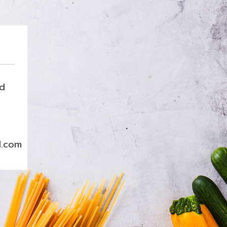
nd
l.com