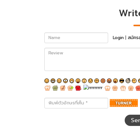
Writ
Name
Login
|
สมัคร
Review
พิมพ์
ตัว
อักษร
ที่
Se
เห็น