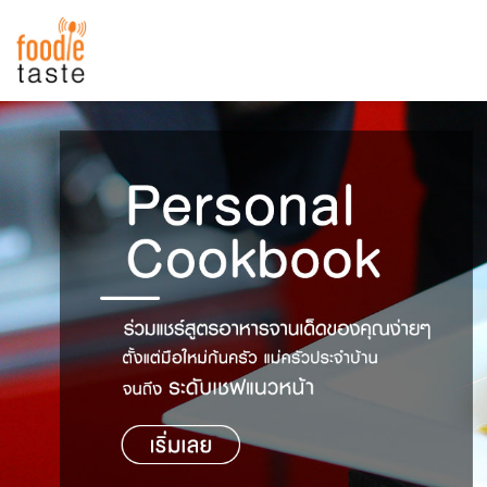
สูตรอาหาร
สูตรอาหารล่าสุด
พาไปชิม
Top Foodie
สารพันก้นครัว
เคล็ดลับน่ารู้
FoodPedia
เปรียบเทียบหน่วยการตวง
สร้าง Cookbook
เปรียบเทียบอุณหภูมิ
เปรียบเทียบน้ำหนักวัตถุดิบ