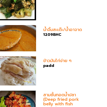
น้ำจิ้มสะเต๊ะ/น้ำอาจาด
1209BHC
ข้าวมันไก่ง่าย ๆ
padd
สามชั้นทอดน้ำปลา
(Deep fried pork
belly with fish