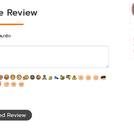
e Review
สมาชิก
nd Review