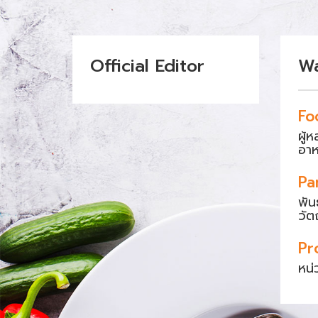
Official Editor
W
Fo
ผู้
อา
Pa
พัน
วัต
Pr
หน่