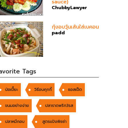
sauce)
ChubbyLawyer
กุ้งอบวุ้นเส้นใส่เบคอน
padd
avorite Tags
ป่อเปี๊ยะ
วิธีอบคุกกี้
ซอสเป็ด
ขนมอย่างง่าย
ปลาราดพริก3รส
ปลาหมึกอบ
สูตรแป้งพิซซ่า