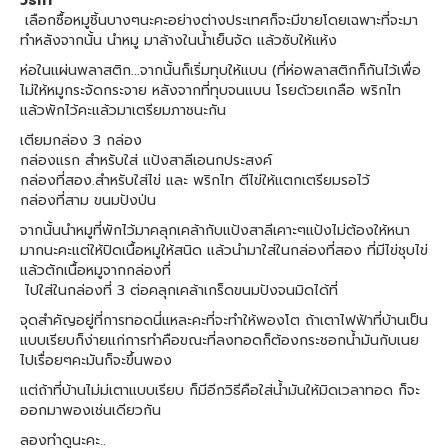
วิธีทำ
เลือกซื้อหมูชิ้นบางๆนะคะอย่างต่างประเทศก็จะมีขายโดยเฉพาะที่จะมา
ทำหลังจากนั้น นำหมู มาล้างในน้ำเย็นจัด แล้วซับให้แห้ง
ห่อในแผ่นพลาสติก...จากนั้นก็เริ่มทุบให้แบน (ที่ห่อพลาสติกก็กันไว้เพื่อ
ไม่ให้หมูกระจัดกระจาย หลังจากที่ทุบจนแบน โรยด้วยเกลือ พริกไท
แล้วพักไว้คะแล้วมาเตรียมภาชนะกัน
เตียมกล่อง 3 กล่อง
กล่องแรก สำหรับใส่ แป้งสาลีเอนกประสงค์
กล่องที่สอง.สำหรับใส่ไข่ และ พริกไท ตีไข่ให้แตกเตรียมรอไว้
กล่องที่สาม ขนมปังป่น
จากนั้นนำหมูที่พักไว้มาคลุกเคล้ากับแป้งสาลีเคาะๆแป้งไม่ต้องให้หนา
มากนะคะแต่ให้ปิดเนื้อหมูให้สนิด แล้วนำมาใส่ในกล่องที่สอง ที่มีไข่ชุบไข่
แล้วตักเนื้อหมูจากกล่องที่
ไปใส่ในกล่องที่ 3 ต่อคลุกเคล้าเกร็ดขนมปังจนมิดได้ที่
จุดสำคัญอยู่ที่การทอดนี่แหละคะที่จะทำให้พองโต ถ้าเตาไฟฟ้าที่บ้านเป็น
แบบเรียบก็ง่ายแก่การทำคือขณะที่ลงทอดก็ต้องกระชอกน้ำมันกับเนย
ไปเรื่อยๆคะมันก็จะขึ้นพอง
แต่ถ้าที่บ้านไม่ม่เตาแบบเรียบ ก็มีอีกวิธีคือใส่น้ำมันให้มิดเวลาทอด ก็จะ
ออกมาพองเช่นเดียวกัน
ลองทำดูนะคะ..