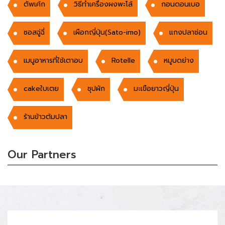
ตัพเค้ก
วิธีทำเครื่องผงพะโล้
กอนดอนเบอ
ซอสฉู่ฉี่
เผือกญี่ปุ่น(Sato-imo)
แกงปลาช่อน
เมนูอาหารที่ใช้เตาอบ
Rotelle
หมูบดย่าง
cakeใบเตย
ชุปผัก
มะเขือยาวญี่ปุ่น
ร้านข้าวต้มปลา
Our Partners