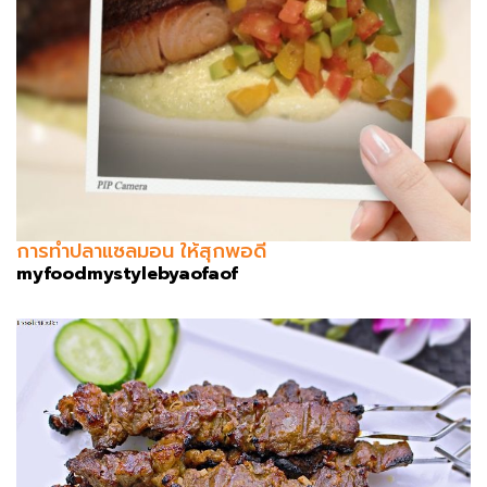
การทำปลาแซลมอน ให้สุกพอดี
myfoodmystylebyaofaof