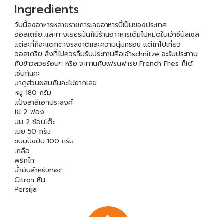
Ingredients
วันนี้ลงอาหารหลายรายการเลยอาหารนี้เป็นของประเทศ
ออสเตรีย..และทางเยอรมันก็มีร้านอาาหารเต็มไปหมดในเจ้าซีนัสเซล
แต่ละที่ก็จะแตกต่างรสชาติและความนุ่มกรอบ แต่ถ้าไปเที่ยว
ออสเตรีย สิ่งที่ไม่ควรลืมรับประทานคือเจ้าschnitze จะรับประทาน
กับข้าวสวยร้อนๆ หรือ จะทานกับเฟรนฟารย French Fries ก็ได้
เช่นกันคะ
มาดูส่วนผสมกันคะไม่ยากเลย
หมู 180 กรัม
แป้งสาลีเอกประสงค์
ไข่ 2 ฟอง
นม 2 ช้อนโต๊ะ
เนย 50 กรัม
ขนมปังป่น 100 กรัม
เกลือ
พริกไท
น้ำมันสำหรับทอด
Citron หั่น
Persilja