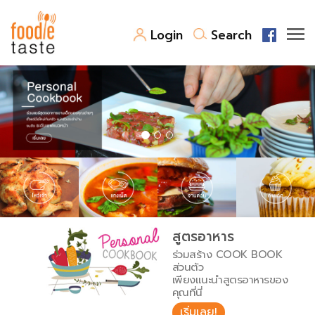
Login
Search
สูตรอาหาร
สูตรอาหารล่าสุด
พาไปชิม
Top Foodie
สารพันก้นครัว
เคล็ดลับน่ารู้
FoodPedia
เปรียบเทียบหน่วยการตวง
สูตรอาหาร
สร้าง Cookbook
ร่วมสร้าง COOK BOOK
เปรียบเทียบอุณหภูมิ
ส่วนตัว
เพียงแนะนำสูตรอาหารของ
เปรียบเทียบน้ำหนักวัตถุดิบ
คุณที่นี่
เริ่มเลย!