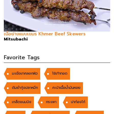
เนื้อย่างแบบเขมร Khmer Beef Skewers
Mitsubachi
Favorite Tags
มะเขือเทศลอกผิว
ไช้เท้าทอด
ต้มยำกุ้งปลาหมึก
คะน้าเนื้อน้ำมันหอย
เกล็ดขนมปัง
กระเพา
ปาท๋องโก๋