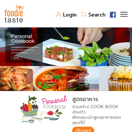
Login
Search
สูตรอาหาร
สูตรอาหารล่าสุด
พาไปชิม
Top Foodie
สารพันก้นครัว
เคล็ดลับน่ารู้
FoodPedia
เปรียบเทียบหน่วยการตวง
สูตรอาหาร
สร้าง Cookbook
ร่วมสร้าง COOK BOOK
เปรียบเทียบอุณหภูมิ
ส่วนตัว
เพียงแนะนำสูตรอาหารของ
เปรียบเทียบน้ำหนักวัตถุดิบ
คุณที่นี่
เริ่มเลย!