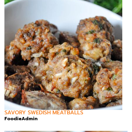
SAVORY SWEDISH MEATBALLS
FoodieAdmin