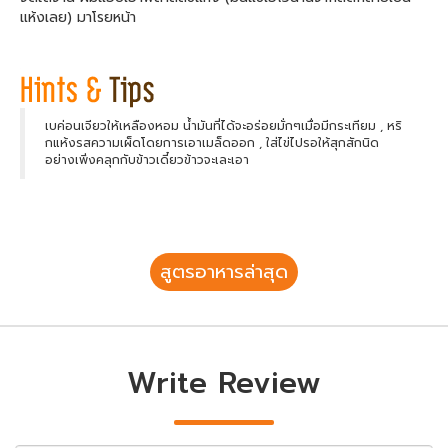
แห้งเลย) มาโรยหน้า
เบค่อนเจียวให้เหลืองหอม น้ำมันที่ได้จะอร่อยมั่กๆเมื่อมีกระเทียม , หริ
กแห้งรสความเผ็ดโดยการเอาเมล็ดออก , ใส่ไข่ไปรอให้สุกสักนิด
อย่างเพิ่งคลุกกับข้าวเดี๋ยวข้าวจะเละเอา
สูตรอาหารล่าสุด
Write Review