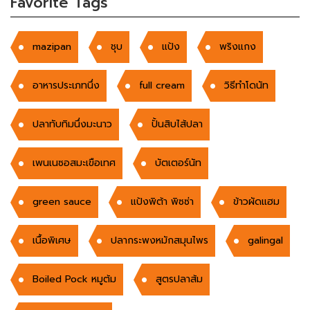
Favorite Tags
mazipan
ชุบ
แป้ง
พริงแกง
อาหารประเภทนึ่ง
full cream
วิธีทำโดนัท
ปลาทับทิมนึ่งมะนาว
ปั้นสิบไส้ปลา
เพนเนซอสมะเขือเทศ
บัตเตอร์นัท
green sauce
แป้งพิต้า พิซซ่า
ข้าวผัดแฮม
เนื้อพิเศษ
ปลากระพงหมักสมุนไพร
galingal
Boiled Pock หมูต้ม
สูตรปลาส้ม