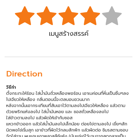
เมนูสร้างสรรค์
Direction
วิธีทำ
ตั้งกระทะให้ร้อน ใส่น้ำมันถั่วเหลืองพอร้อน เอาเบค่อนที่หั่นเป็นชิ้นๆลง
ไปเจียวให้เหลือง กลิ่นตอนนี้จะตลบอบอวนมาก
หลังจากนั้นเอากระเทียมที่สับเอาไว้ตามลงไปเจียวให้เหลือง แล้วตาม
ด้วยพริกแห้งลงไป ใส่น้ำมันหอย และ ซอสถั่วเหลืองลงไป
ใส่ข้าวตามลงไป แล้วผัดให้เข้ากับซอส
แหวกข้าวออก แล้วใส่น้ำมันลงไปเล็กน้อย ต่อยไข่ตามลงไป เขี่ยๆสัก
นิดพอไข่เริ่มสุก เอาข้าวที่ผัดไว้กลบสักพัก แล้วผัดต่อ ชิมรสตามชอบ
จัดใส่จาน ผมแอบเอาพลาสลีซ์แห้ง (มันแช่เอ่ไว้นานจากสดกลายเป็น