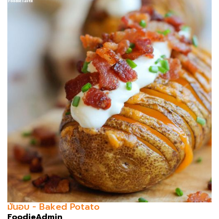
มันอบ - Baked Potato
FoodieAdmin