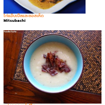
ไก่แอ๊บเปิ้ลและซอสเห็ด
Mitsubachi