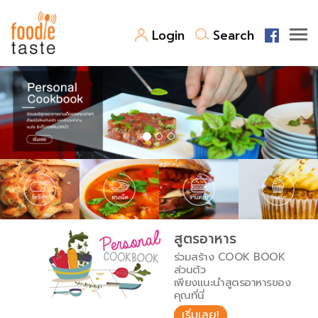
Login
Search
สูตรอาหาร
สูตรอาหารล่าสุด
พาไปชิม
Top Foodie
สารพันก้นครัว
เคล็ดลับน่ารู้
FoodPedia
เปรียบเทียบหน่วยการตวง
สูตรอาหาร
สร้าง Cookbook
ร่วมสร้าง COOK BOOK
เปรียบเทียบอุณหภูมิ
ส่วนตัว
เพียงแนะนำสูตรอาหารของ
เปรียบเทียบน้ำหนักวัตถุดิบ
คุณที่นี่
เริ่มเลย!