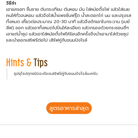
วิธีทำ
เอาแครอท ขื่นชาย ต้นกระเทียม ต้นหอม มัน ใส่หม้อตั้งไฟ แล้วใส่เนย
คนให้ทั่วจนหอม แล้วจึงใส่น้ำแพชชั่นฟรุ๊ต น้ำสะตอกไก่ นม และปรุงรส
ทั้งหมด เคี้ยวต่อประมาณ 20-30 นาที แล้วจึงตักเอาใบกระวาน (เบย์
ลีฟ) ออก แล้วเอาทั้งหมดไปปั่นให้ละเอียด แล้วกรองด้วยกระชอนถี่ๆ
เอาแต่น้ำซุป แล้วเอาใส่หม้อตั้งไฟให้ร้อนอีกครั้งจึงนำเอามาใส่ถ้วยซุป
และนำออกเสริฟร์ต่อไป เสิร์ฟคู่กับขนมปังโรล์
ชุปยุโรปทุกชนิดจะต้องเสริฟร์คู่กับขนมปังโรล์นะครับ
สูตรอาหารล่าสุด