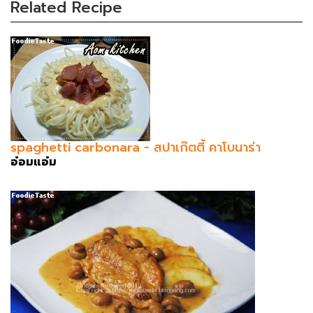
Related Recipe
spaghetti carbonara - สปาเก๊ตตี้ คาโบนาร่า
อ๋อมแอ๋ม