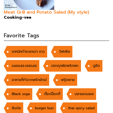
Meat Grill and Potato Salad (My style)
Cooking-vee
Favorite Tags
เทคนิคทำซาลาเปา ขาว
วัฟเฟิล
เนเธเนเธ•เธธเนเธ
ปลาดุกผัดพริกสด
ปูอัด
อาหารที่ทำจากพริกยักษ์
ฟรุ้ตพาย
Black soya
ต๊อกป๊อกกี่
ปลาแซวมอล
ซัมบัล
burger bun
thai spicy salad