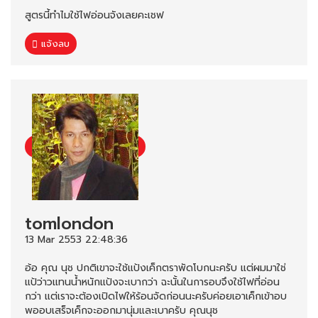
สูตรนี้ทำไมใช้ไฟอ่อนจังเลยคะเชฟ
แจ้งลบ
tomlondon
13 Mar 2553 22:48:36
อ้อ คุณ นุช ปกติเขาจะใช้แป้งเค็กตราพัดโบกนะครับ แต่ผมมาใช่
แป้ว่าวแทนน้ำหนักแป้งจะเบากว่า ฉะนั้นในการอบจึงใช้ไฟที่อ่อน
กว่า แต่เราจะต้องเปิดไฟให้ร้อนจัดก่อนนะครับค่อยเอาเค็กเข้าอบ
พออบเสร็จเค็กจะออกมานุ่มและเบาครับ คุณนุช