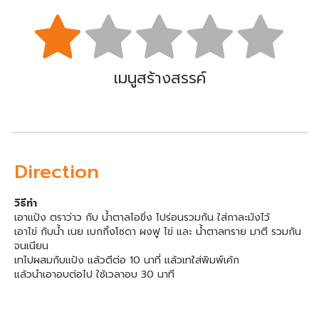
เมนูสร้างสรรค์
Direction
วิธีทำ
เอาแป้ง ตราว่าว กับ น้ำตาลไอฃิ่ง ไปร่อนรวมกัน ใส่กาละมังไว้
เอาไข่ กับน้ำ เนย เบกกิ้งโซดา ผงฟู ไข่ และ น้ำตาลทราย มาตี รวมกัน
จนเนียน
เทไปผสมกับแป้ง แล้วตีต่อ 10 นาที่ แล้วเทใส่พิมพ์เค้ก
แล้วนำเอาอบต่อไป ใช้เวลาอบ 30 นาที