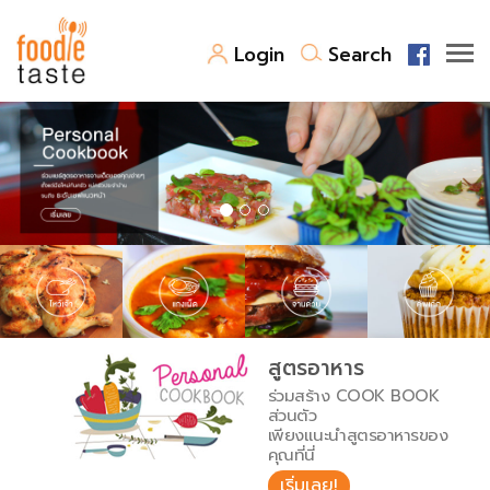
Login
Search
สูตรอาหาร
สูตรอาหารล่าสุด
พาไปชิม
Top Foodie
สารพันก้นครัว
เคล็ดลับน่ารู้
FoodPedia
เปรียบเทียบหน่วยการตวง
สูตรอาหาร
สร้าง Cookbook
ร่วมสร้าง COOK BOOK
เปรียบเทียบอุณหภูมิ
ส่วนตัว
เพียงแนะนำสูตรอาหารของ
เปรียบเทียบน้ำหนักวัตถุดิบ
คุณที่นี่
เริ่มเลย!