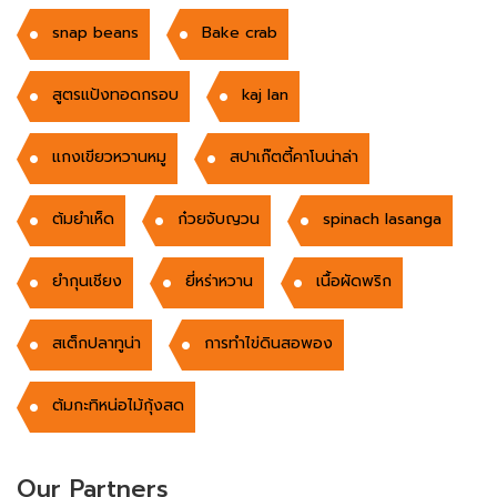
snap beans
Bake crab
สูตรแป้งทอดกรอบ
kaj lan
แกงเขียวหวานหมู
สปาเก๊ตตี้คาโบน่าล่า
ต้มยำเห็ด
ก๋วยจับญวน
spinach lasanga
ยำกุนเชียง
ยี่หร่าหวาน
เนื้อผัดพริก
สเต็กปลาทูน่า
การทําไข่ดินสอพอง
ต้มกะทิหน่อไม้กุ้งสด
Our Partners