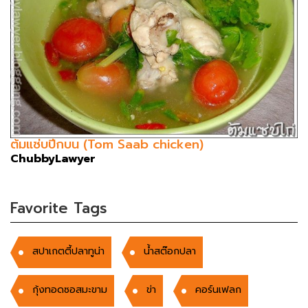
ต้มแซ่บปีกบน (Tom Saab chicken)
ChubbyLawyer
Favorite Tags
สปาเกตตี้ปลาทูน่า
น้ำสต๊อกปลา
กุ้งทอดซอสมะขาม
ข่า
คอร์นเฟลก