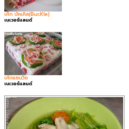
เค๊ก บัคเคิล(BucKle)
เนเวอร์แลนด์
เค้กแซนวิช
เนเวอร์แลนด์