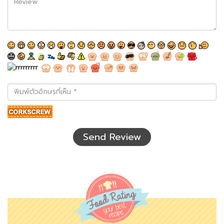
พิมพ์
ตัว
อักษร
ที่
เห็น
Send Review