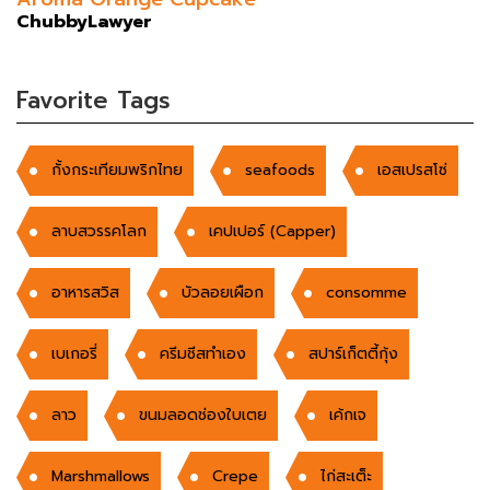
ChubbyLawyer
Favorite Tags
กั้งกระเทียมพริกไทย
seafoods
เอสเปรสโซ่
ลาบสวรรคโลก
เคปเปอร์ (Capper)
อาหารสวิส
บัวลอยเผือก
consomme
เบเกอรี่
ครีมชีสทำเอง
สปาร์เก็ตตี้กุ้ง
ลาว
ขนมลอดช่องใบเตย
เค้กเจ
Marshmallows
Crepe
ไก่สะเต็ะ