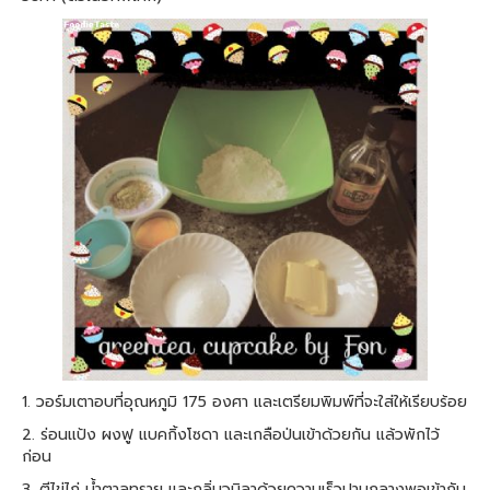
1. วอร์มเตาอบที่อุณหภูมิ 175 องศา และเตรียมพิมพ์ที่จะใส่ให้เรียบร้อย
2. ร่อนแป้ง ผงฟู แบคกิ้งโซดา และเกลือป่นเข้าด้วยกัน แล้วพักไว้
ก่อน
3. ตีไข่ไก่ น้ำตาลทราย และกลิ่นวนิลาด้วยความเร็วปานกลางพอเข้ากัน