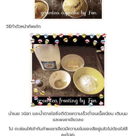
วิธีทำตัวหน้าคัพเค้ก
นำเนย วนิลา และน้ำตาลไอซิ่งตีด้วยความเร็วต่ำจนเนื้อเนียน เติมนม
และผงชาเขียวลง
ไป ตะล่อมให้เข้ากันถ้าผงชาเขียวมีความเข้มของสีอยู่แล้วไม่ต้องใส่สี
ลงไปค่ะ