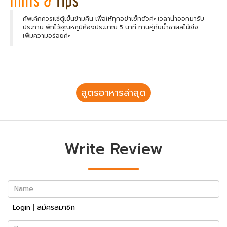
คัพเค้กควรแช่ตู้เย็นข้ามคืน เพื่อให้ทุกอย่าเซ็ทตัวค่ะ เวลานำออกมารับ
ประทาน พักไว้อุณหภูมิห้องประมาณ 5 นาที ทานคู่กับน้ำชาผลไม้ยิ่ง
เพิ่มความอร่อยค่ะ
สูตรอาหารล่าสุด
Write Review
Name
Login
|
สมัครสมาชิก
Review