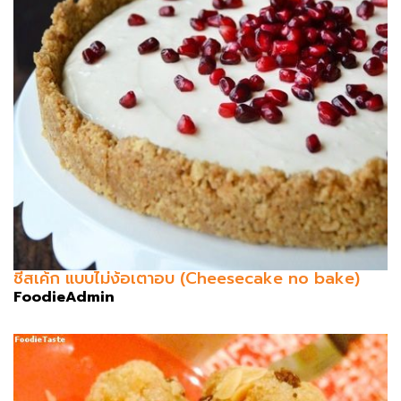
ชีสเค้ก แบบไม่ง้อเตาอบ (Cheesecake no bake)
FoodieAdmin