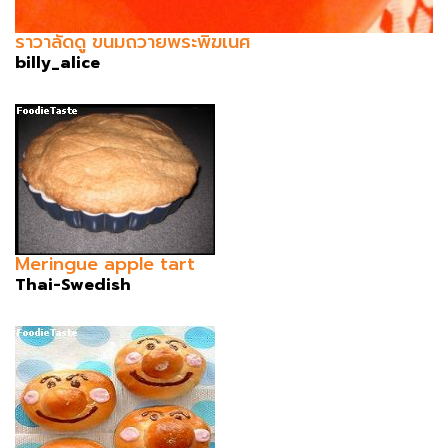
ราวาลัดดู ขนมถวายพระพิฆเนศ
billy_alice
Meringue apple tart
Thai-Swedish