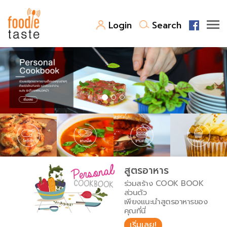
Login
Search
สูตรอาหาร
สูตรอาหารล่าสุด
พาไปชิม
Top Foodie
สารพันก้นครัว
เคล็ดลับน่ารู้
FoodPedia
เปรียบเทียบหน่วยการตวง
สูตรอาหาร
สร้าง Cookbook
ร่วมสร้าง COOK BOOK
เปรียบเทียบอุณหภูมิ
ส่วนตัว
เพียงแนะนำสูตรอาหารของ
เปรียบเทียบน้ำหนักวัตถุดิบ
คุณที่นี่
เริ่มเลย!