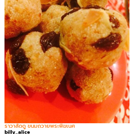
ราวาลัดดู ขนมถวายพระพิฆเนศ
billy_alice