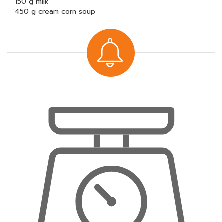
150 g milk
450 g cream corn soup