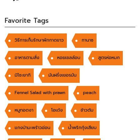
Favorite Tags
วิธีการเก็บรักษาผักกาดขาว
กานาซ
อาหารตามสั่ง
หอยเชลล์อบ
สูตรห่อหมก
มิโซะยากิ
มันฝรั่งเยอรมัน
Fennel Salad with prawn
peach
หมูทอดงา
โอเด้ง
ช้าวต้ม
แกงป่ามะพร้าวอ่อน
น้ำพริกกุ้งเสียบ