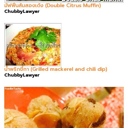
มัฟฟิ่นส้มสองเด้ง (Double Citrus Muffin)
ChubbyLawyer
น้ำพริกขี้กา (Grilled mackerel and chili dip)
ChubbyLawyer