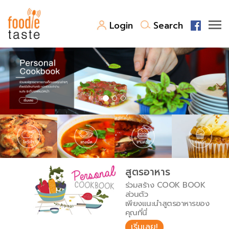
Login
Search
สูตรอาหาร
สูตรอาหารล่าสุด
พาไปชิม
Top Foodie
สารพันก้นครัว
เคล็ดลับน่ารู้
FoodPedia
เปรียบเทียบหน่วยการตวง
สูตรอาหาร
สร้าง Cookbook
ร่วมสร้าง COOK BOOK
เปรียบเทียบอุณหภูมิ
ส่วนตัว
เพียงแนะนำสูตรอาหารของ
เปรียบเทียบน้ำหนักวัตถุดิบ
คุณที่นี่
เริ่มเลย!