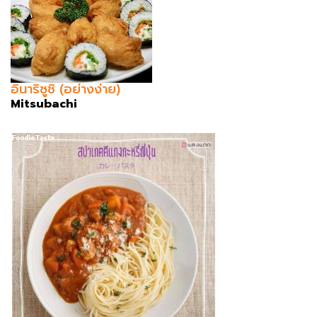
อินาริซูชิ (อย่างง่าย)
Mitsubachi