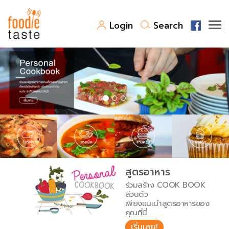
Login
Search
สูตรอาหาร
สูตรอาหารล่าสุด
พาไปชิม
Top Foodie
สารพันก้นครัว
เคล็ดลับน่ารู้
FoodPedia
เปรียบเทียบหน่วยการตวง
สูตรอาหาร
สร้าง Cookbook
ร่วมสร้าง COOK BOOK
เปรียบเทียบอุณหภูมิ
ส่วนตัว
เพียงแนะนำสูตรอาหารของ
เปรียบเทียบน้ำหนักวัตถุดิบ
คุณที่นี่
เริ่มเลย!