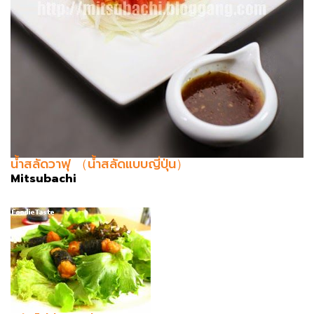
น้ำสลัดวาฟุ （น้ำสลัดแบบญี่ปุ่น）
Mitsubachi