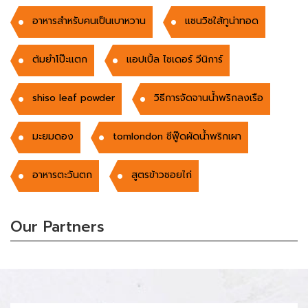
อาหารสำหรับคนเป็นเบาหวาน
แซนวิชใส้ทูน่าทอด
ต้มยำโป๊ะแตก
แอปเปิ้ล ไซเดอร์ วีนิการ์
shiso leaf powder
วิธีการจัดจานน้ำพริกลงเรือ
มะยมดอง
tomlondon ซีฟู๊ดผัดน้ำพริกเผา
อาหารตะวันตก
สูตรข้าวซอยไก่
Our Partners