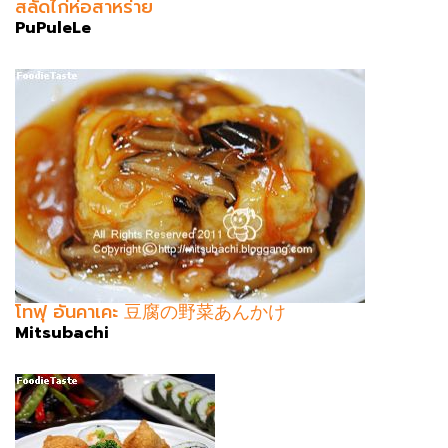
สลัดไก่ห่อสาหร่าย
PuPuleLe
โทฟุ อันคาเคะ 豆腐の野菜あんかけ
Mitsubachi