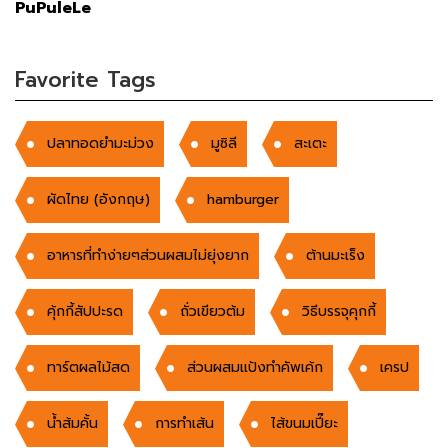
PuPuleLe
Favorite Tags
ปลาทอดยำมะม่วง
มูซิลี
สะเตะ
ผัดไทย (อังกฤษ)
hamburger
อาหารที่ทำง่ายๆส่วนผสมไม่ยุ่งยาก
ต้านมะเร็ง
คุ้กกี้สัปปะรด
ถั่วเขียวต้ม
วิธีบรรจุคุกกี้
ทาร์ตผลไม้สด
ส่วนผสมแป้งทำคัพเค้ก
เครป
น้ำส้มคั้น
การทำเส้น
ไส้ขนมเปี๊ยะ