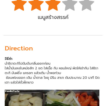
เมนูสร้างสรรค์
Direction
วิธีทำ
นำชิราตะกิไปต้มดับกลิ่นออกก่อน
ใส่น้ำมันลงในหม้อสัก 2 ชต ใส่เนื้อ กับ หอมใหญ่ ผัดให้เข้ากัน ใส่ชิรา
ตะกิ มันฝรั่ง แครอท แล้วเติม น้ำพอท่วม
ช้อนฟองออก เติม น้ำตาล โชยุ มิริน สาเก ต้มประมาณ 20 นาที ปิด
เตา แล้วใส่ถั่วฝั่กยาว