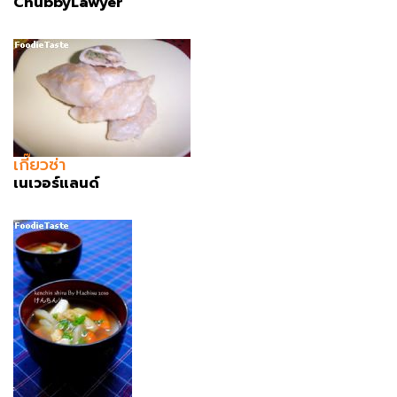
ChubbyLawyer
เกี๊ยวซ่า
เนเวอร์แลนด์