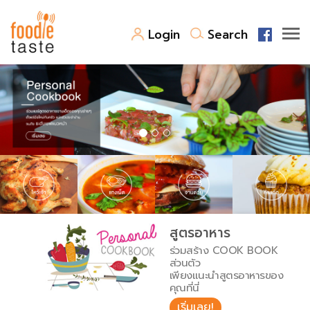
Login
Search
สูตรอาหาร
สูตรอาหารล่าสุด
พาไปชิม
Top Foodie
สารพันก้นครัว
เคล็ดลับน่ารู้
FoodPedia
เปรียบเทียบหน่วยการตวง
สูตรอาหาร
สร้าง Cookbook
ร่วมสร้าง COOK BOOK
เปรียบเทียบอุณหภูมิ
ส่วนตัว
เพียงแนะนำสูตรอาหารของ
เปรียบเทียบน้ำหนักวัตถุดิบ
คุณที่นี่
เริ่มเลย!