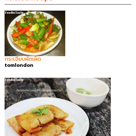
กระเจี๊ยบผัดเผ็ด
tomlondon