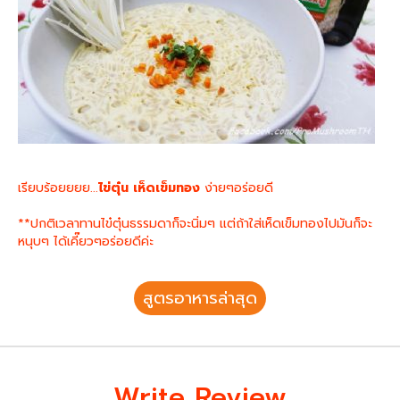
เรียบร้อยยยย...
ไข่ตุ๋น เห็ดเข็มทอง
ง่ายๆอร่อยดี
**ปกติเวลาทานไข๋ตุ๋นธรรมดาก็จะนิ่มๆ แต่ถ้าใส่เห็ดเข็มทองไปมันก็จะ
หนุบๆ ได้เคี๊ยวๆอร่อยดีค่ะ
สูตรอาหารล่าสุด
Write Review