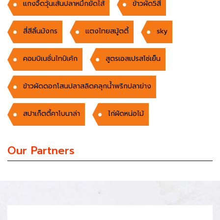
แกงจืดวุ้นเส้นปลาหมึกยัดไส้
ข้าวผัด5สี
สี่สีลิ้นมังกร
แตงไทยสมู้ตตี้
sky
คอมบิเนชั่นไทป์เค้ก
สูตรเอสเปรสโซ่เย็น
ข้าวผัดดอกโสนปลาสลิดคลุกน้ำพริกปลาย่าง
สปาเก็ตตี้คาโบนาล่า
ไก่ผัดหน่อไม้
Our Partners