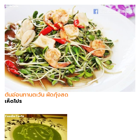
ต้นอ่อนทานตะวัน ผัดกุ้งสด
เห็ดโปร