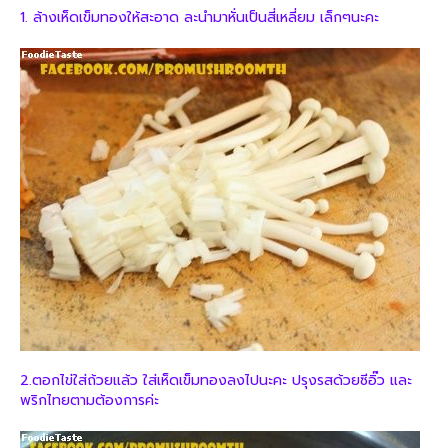
1. ล้างเห็ดเข็มทองให้สะอาด ละนำมาหั่นเป็นสี่เหลี่ยม เล็กๆนะคะ
2.ตอกไข่ใส่ถ้วยแล้ว ใส่เห็ดเข็มทองลงไปนะคะ ปรุงรสด้วยซีอิ๊ว และ
พริกไทยตามต้องการค่ะ