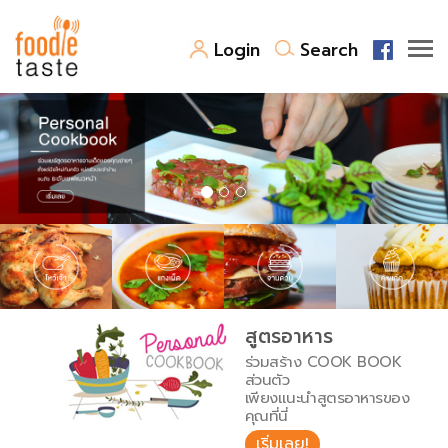
Login
Search
สูตรอาหาร
สูตรอาหารล่าสุด
พาไปชิม
Top Foodie
สารพันก้นครัว
เคล็ดลับน่ารู้
FoodPedia
เปรียบเทียบหน่วยการตวง
สูตรอาหาร
สร้าง Cookbook
ร่วมสร้าง COOK BOOK
เปรียบเทียบอุณหภูมิ
ส่วนตัว
เพียงแนะนำสูตรอาหารของ
เปรียบเทียบน้ำหนักวัตถุดิบ
คุณที่นี่
เริ่มเลย!