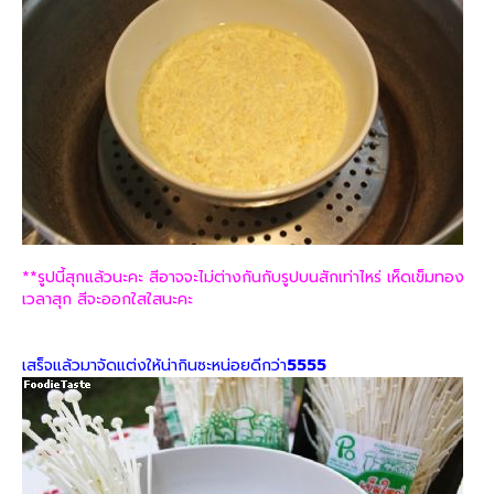
**รูปนี้สุกแล้วนะคะ สีอาจจะไม่ต่างกันกับรูปบนสักเท่าไหร่ เห็ดเข็มทอง
เวลาสุก สีจะออกใสใสนะคะ
เสร็จแล้วมาจัดแต่งให้น่ากินซะหน่อยดีกว่า
5555