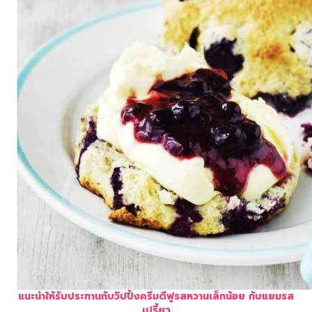
แนะนำให้รับประทานกับวิปปิ้งครีมตีฟูรสหวานเล็กน้อย กับแยมรส
เปรี้ยว