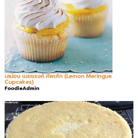
เลม่อน เมอแรงค์ คัพเค้ก (Lemon Meringue
Cupcakes)
FoodieAdmin