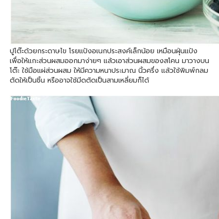
ปูโต๊ะด้วยกระดาษไข โรยแป้งอเนกประสงค์เล็กน้อย เหมือนฝุ่นแป้ง
เพื่อให้แกะส่วนผสมออกมาง่ายๆ แล้วเอาส่วนผสมของสโคน มาวางบน
โต๊ะ ใช้มือแผ่ส่วนผสม ให้มีความหนาประมาณ นิ้วครึ่ง แล้วใช้พิมพ์กลม
ตัดให้เป็นชิ้น หรืออาจใช้มีดตัดเป็นสามเหลี่ยมก็ได้