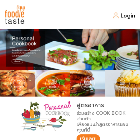
Login
สูตรอาหาร
สูตรอาหารล่าสุด
พาไปชิม
Top Foodie
สารพันก้นครัว
เคล็ดลับน่ารู้
FoodPedia
เปรียบเทียบหน่วยการตวง
สูตรอาหาร
สร้าง Cookbook
ร่วมสร้าง COOK BOOK
เปรียบเทียบอุณหภูมิ
ส่วนตัว
เพียงแนะนำสูตรอาหารของ
เปรียบเทียบน้ำหนักวัตถุดิบ
คุณที่นี่
เริ่มเลย!