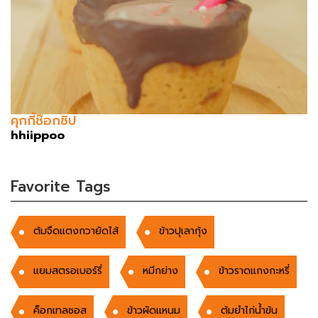
คุกกี้ช๊อกชิป
hhiippoo
Favorite Tags
ต้มจืดแตงกวายัดไส้
ข้าวปุเลากุ้ง
แยมสตรอเบอร์รี่
หมีกย่าง
ข้าวราดแกงกะหรี่
ค็อกเทลซอส
ข้าวผัดแหนม
ต้มยำไก่น้ำข้น