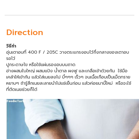
Direction
วิธีทำ
อุ่นเตาอบที่ 400 F / 205C วางตระแกรงอบไว้กึ่งกลางของเตาอบ
รอไว้
ปูกระดาษไข หรือใช้แผ่นรองอบบนถาด
อ่างผสมใบใหญ่ ผสมแป้ง น้ำตาล ผงฟู และเกลือเข้าด้วยกัน ใช้มือ
เคล้าให้เข้ากัน แล้วใส่เนยลงไป บี้ๆๆๆ เร็วๆ จนเนื้อเกือบเป็นเม็ดทราย
หยาบๆ ถ้ารู้สึกเนยละลายนำไปแช่เย็นก่อน แล้วค่อยมาบี้ใหม่ หรือจะใช้
ที่ตัดเนยช่วยก็ได้