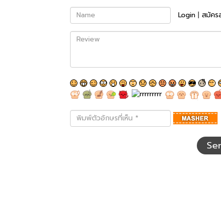
Name
Login
|
สมัคร
Review
พิมพ์
ตัว
อักษร
ที่
Se
เห็น