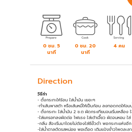
0 ชม. 5
0 ชม. 20
4 คน
นาที
นาที
Direction
วิธีทำ
- ตั้งกระทะให้ร้อน ใส่น้ำมัน เยอะๆ
-ทำเส้นพาสต้า หรือเส้นหมี่ให้เป็นก้อน ลงทอดกดให้จ
- ตั้งกระทะ ใส่น้ำมัน 2 ช.ต ผัดกระเทียมจนเริ่มเหลื
-ใส่แครอทลงผัดต่อ ไฟแรง ใส่เต้าเจี๊ยว ผัดจนหอม ใส่ น
-กลิ่น สีจะเริ่มมาโดยไม่ต้องใส่ซีอ้ิวดำ พอกระทะแห้งอี
-ใส่น้ำตาลตัดรสหน่อย พอเดือด เติมแป้งข้้าวโพดละลา