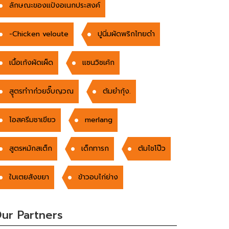
ลักษณะของแป้งอเนกประสงค์
-Chicken veloute
ปูนิ่มผัดพริกไทยดำ
เนื้อเก้งผัดเผ็ด
แซนวิชเค้ก
สูุตรทำาก๋วยจั๊บญวณ
ต้มยำกุ้ง.
ไอสครีมชาเขียว
merlang
สูตรหมักสเต็ก
เด็กทารก
ต้มไชโป๊ว
ใบเตยสังขยา
ข้าวอบไก่ย่าง
ur Partners