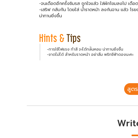
-จนเดือดอีกครั้งชิมรส ถูกใจแล้ว ใส่ผักโขมลงไป เดือด
-เสริฟ กลับกัน โดยใส่ น้ำราดหน้า ลงก้นจาน แล้ว โร
น่าทานยิ่งขึ้น
-การใช้ไฟแรง ทำสี จะได้กล่ินหอม น่าทานยิ่งขึ้น
-ขาดไม่ได้ สำหรับราดหน้า อย่าลืม พริกชีฟ้าดองนะคะ
สูตร
Writ