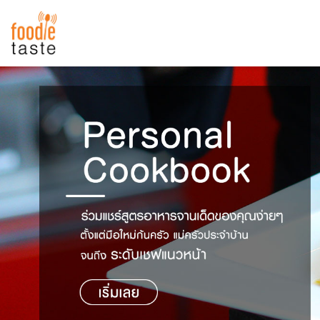
สูตรอาหาร
สูตรอาหารล่าสุด
พาไปชิม
Top Foodie
สารพันก้นครัว
เคล็ดลับน่ารู้
FoodPedia
เปรียบเทียบหน่วยการตวง
สร้าง Cookbook
เปรียบเทียบอุณหภูมิ
เปรียบเทียบน้ำหนักวัตถุดิบ