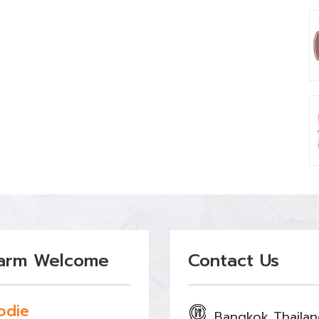
arm Welcome
Contact Us
odie
Bangkok Thaila