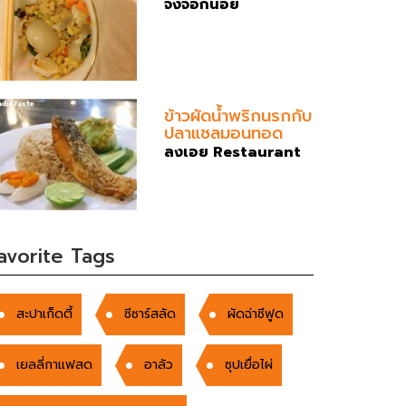
จิ้งจอกน้อย
ข้าวผัดน้ำพริกนรกกับ
ปลาแซลมอนทอด
ลงเอย Restaurant
avorite Tags
สะปาเก็ดตี้
ซีซาร์สลัด
ผัดฉ่าซีฟูด
เยลลี่กาแฟสด
อาลัว
ซุปเยื่อไผ่