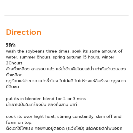
Direction
วิธีทำ
wash the soybeans three times, soak its same amount of
water. summer 8hours. spring autumn 15 hours, winter
20hours
ล้างถั่วเหลือง สามรอบ แล้ว แช่น้ำข้ามคืนโดยแช่น้ำ เท่ากับจำนวนของ
ถั่วเหลือง
ฤดูร้อนแช่ประมาณแปดชั่วโมง ใบไม้ผลิ ใบไม่ร่วงแช่สิบห้าชม ฤดูหนาว
ยี่สิบชม
put its in blender. blend for 2 or 3 mins
นำเอาไปปั่นในเครื่องปั่น สองถึงสาม นาที
cook its over hight heat, stirring constantly. skim off and
foam on top.
ตั้งเตาใช้ไฟแรง คอยคนอยู่ตลอด (ระวังไหม้) แล้วคอยตักโฟมออก