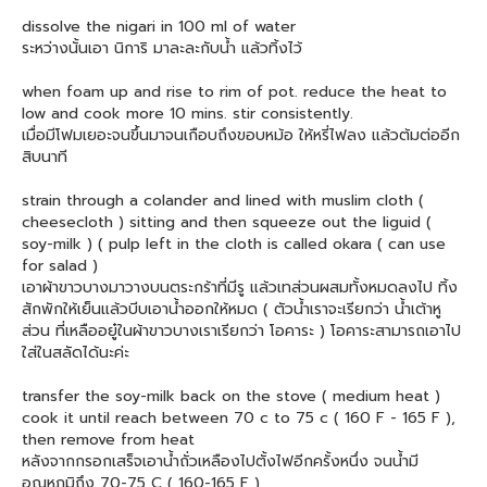
dissolve the nigari in 100 ml of water
ระหว่างนั้นเอา นิการิ มาละละกับน้ำ แล้วทิ้งไว้
when foam up and rise to rim of pot. reduce the heat to
low and cook more 10 mins. stir consistently.
เมื่อมีโฟมเยอะจนขึ้นมาจนเกือบถึงขอบหม้อ ให้หรี่ไฟลง แล้วต้มต่ออีก
สิบนาที
strain through a colander and lined with muslim cloth (
cheesecloth ) sitting and then squeeze out the liguid (
soy-milk ) ( pulp left in the cloth is called okara ( can use
for salad )
เอาผ้าขาวบางมาวางบนตระกร้าที่มีรู แล้วเทส่วนผสมทั้งหมดลงไป ทิ้ง
สักพักให้เย็นแล้วบีบเอาน้ำออกให้หมด ( ตัวน้ำเราจะเรียกว่า น้ำเต้าหู
ส่วน ที่เหลืออยู๋ในผ้าขาวบางเราเรียกว่า โอคาระ ) โอคาระสามารถเอาไป
ใส่ในสลัดได้นะค่ะ
transfer the soy-milk back on the stove ( medium heat )
cook it until reach between 70 c to 75 c ( 160 F - 165 F ),
then remove from heat
หลังจากกรอกเสร็จเอาน้ำถั่วเหลืองไปตั้งไฟอีกครั้งหนึ่ง จนน้ำมี
อุณหภูมิถึง 70-75 C ( 160-165 F )