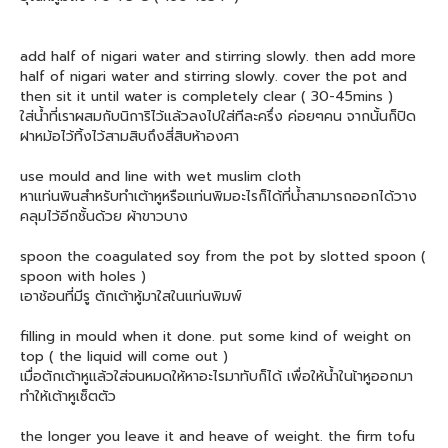
add half of nigari water and stirring slowly. then add more
half of nigari water and stirring slowly. cover the pot and
then sit it until water is completely clear ( 30-45mins )
ใส่น้ำที่เราผสมกับนิการิไว้แล้วลงไปใส่ทีละครึ่ง ค่อยๆคน จากนั้นก็ปิด
ฝาหม้อไว้ทิ้งไว้สามสิบถึงสี่สิบห้าองศา
use mould and line with wet muslim cloth
หาแท่นพินสำหรับทำเต้าหูหรือแท่นพิมอะไรก็ได้ที่น้ำสามารถออกได้วาง
คลุมไว้อีกชั้นด้วย ผ้าขาวบาง
spoon the coagulated soy from the pot by slotted spoon (
spoon with holes )
เอาช้อนที่มีรู ตักเต้าหู้มาใสในแท่นพิมพ์
filling in mould when it done. put some kind of weight on
top ( the liquid will come out )
เมื่อตักเต้าหูแล้วใส่จนหมดให้หาอะไรมาทับก็ได้ เพื่อให้น้ำในเ้าหูออกมา
ทำให้เต้าหูเซ็ตตัว
the longer you leave it and heave of weight. the firm tofu