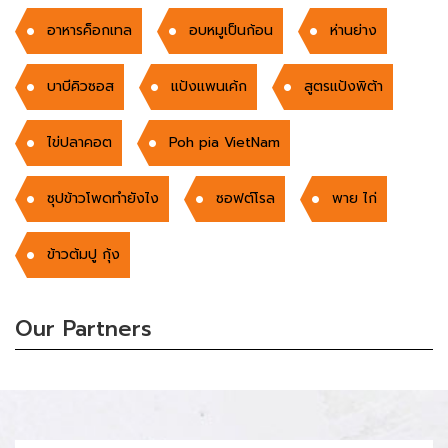
อาหารค็อกเทล
อบหมูเป็นก้อน
ห่านย่าง
บาบีคิวซอส
แป้งแพนเค้ก
สูตรแป้งพิต้า
ไข่ปลาคอต
Poh pia VietNam
ซุปข้าวโพดทำยังไง
ซอฟต์โรล
พาย ไก่
ข้าวต้มปู กุ้ง
Our Partners