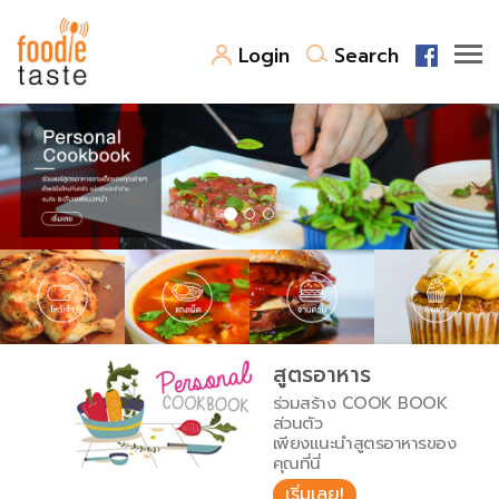
Login
Search
สูตรอาหาร
สูตรอาหารล่าสุด
พาไปชิม
Top Foodie
สารพันก้นครัว
เคล็ดลับน่ารู้
FoodPedia
เปรียบเทียบหน่วยการตวง
สูตรอาหาร
สร้าง Cookbook
ร่วมสร้าง COOK BOOK
เปรียบเทียบอุณหภูมิ
ส่วนตัว
เพียงแนะนำสูตรอาหารของ
เปรียบเทียบน้ำหนักวัตถุดิบ
คุณที่นี่
เริ่มเลย!