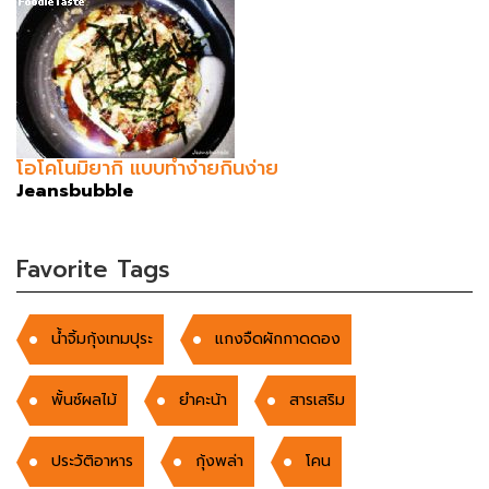
โอโคโนมิยากิ แบบทำง่ายกินง่าย
Jeansbubble
Favorite Tags
น้ำจิ้มกุ้งเทมปุระ
แกงจืดผักกาดดอง
พั้นซ์ผลไม้
ยำคะน้า
สารเสริม
ประวัติอาหาร
กุ้งพล่า
โคน