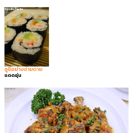
ซูชิอย่างง่ายดาย
แดดอุ่น