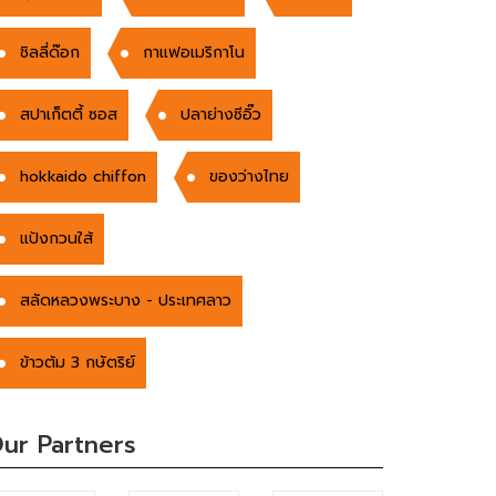
ชิลลี่ด๊อก
กาแฟอเมริกาโน
สปาเก็ตตี้ ซอส
ปลาย่างซีอิ๊ว
hokkaido chiffon
ของว่างไทย
แป้งกวนใส้
สลัดหลวงพระบาง - ประเทศลาว
ข้าวต้ม 3 กษัตริย์
ur Partners