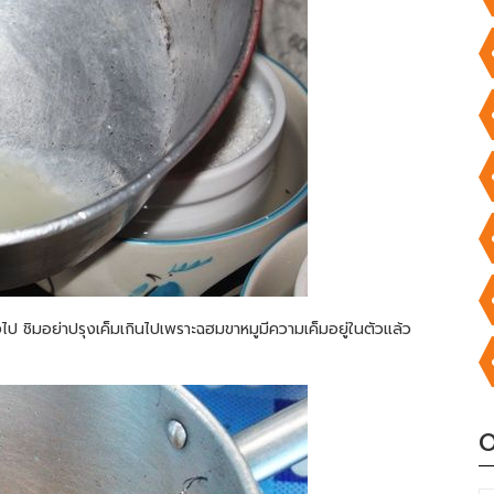
ป ชิมอย่าปรุงเค็มเกินไปเพราะฉฮมขาหมูมีความเค็มอยู่ในตัวแล้ว
O