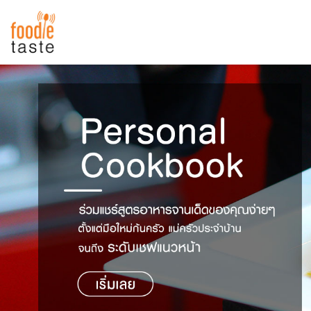
สูตรอาหาร
สูตรอาหารล่าสุด
พาไปชิม
Top Foodie
สารพันก้นครัว
เคล็ดลับน่ารู้
FoodPedia
เปรียบเทียบหน่วยการตวง
สร้าง Cookbook
เปรียบเทียบอุณหภูมิ
เปรียบเทียบน้ำหนักวัตถุดิบ