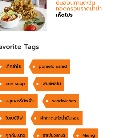
ต้นอ่อนทานตะวัน
ทอดกรอบราดน้ำยำ
เห็ดโปร
avorite Tags
เค็กลำใย
pomelo salad
con soup
พันซ์ผลไม้
บลูเบอร์รี่มัฟฟิ่น
sandwiches
ใบเบย์ลีฟ
ผักกาดแก้วน้ำมันหอย
คุกกี้มะนาว
ชาเขียวลาเต้
Mieng