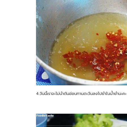
4.วันนี้เราจะไม่นำต้นอ่อนทานตะวันลงไปยำในน้ำยำนะค