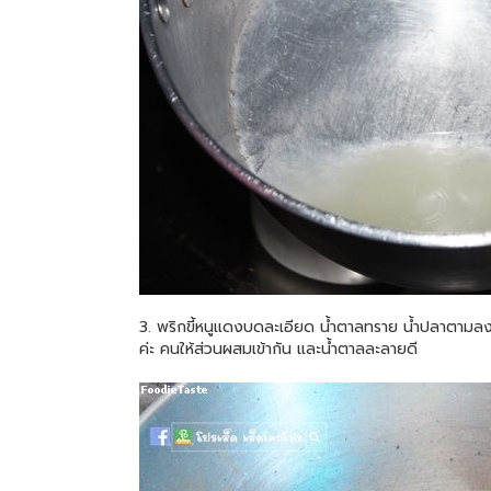
3. พริกขี้หนูแดงบดละเอียด น้ำตาลทราย น้ำปลาตามลงไ
ค่ะ คนให้ส่วนผสมเข้ากัน และน้ำตาลละลายดี