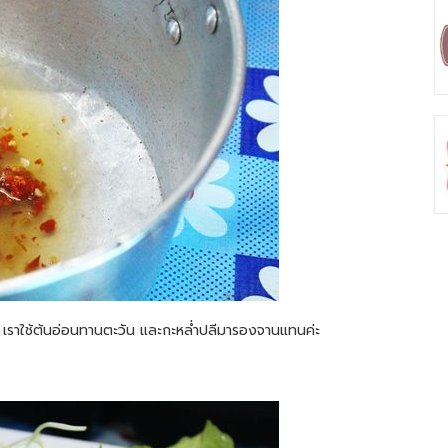
ะ เราใช้ต้นอ่อนทานตะวัน และกะหล่ำปลีมารองจานแทนค่ะ