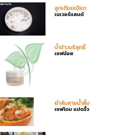
ลูกเดือยเปียก
เนเวอร์แลนด์
น้ำข้าวบริสุทธิ์
เชฟน้อย
ยำส้มสายน้ำผึ้ง
เชฟโดม แปดริ้ว