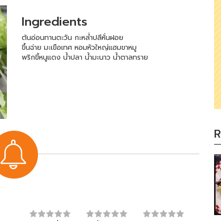
Ingredients
ต้นอ่อนทานตะวัน กะหล่ำปลีหั่นฝอย
ขึ้นฉ่าย มะเขือเทศ หอมหัวใหญ่แฮมขาหมู
พริกขี้หนูแดง น้ำปลา น้ำมะนาว น้ำตาลทราย
R