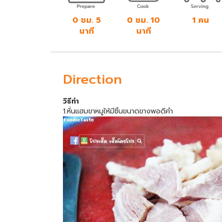
0 ชม. 5
0 ชม. 10
1 คน
นาที
นาที
Direction
วิธีทำ
1.หั่นแฮมขาหมูให้มีชิ้นขนาดขางพอดีคำ