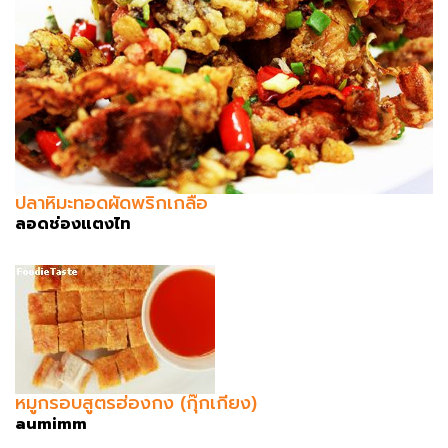
ปลาหิมะทอดผัดพริกเกลือ
ลอดช่องแตงไท
หมูกรอบสูตรฮ่องกง (กุ๊กเกียง)
aumimm