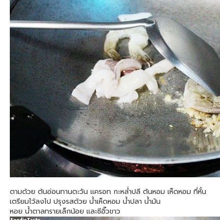
ตามด้วย ต้นอ่อนทานตะวัน แครอท กะหล่ำปลี ต้นหอม เห็ดหอม ที่หั้น
เตรียมไว้ลงไป ปรุงรสด้วย น้ำเห็ดหอม น้ำปลา น้ำมัน
หอย น้ำตาลทรายเล็กน้อย และซีอิ๊วขาว