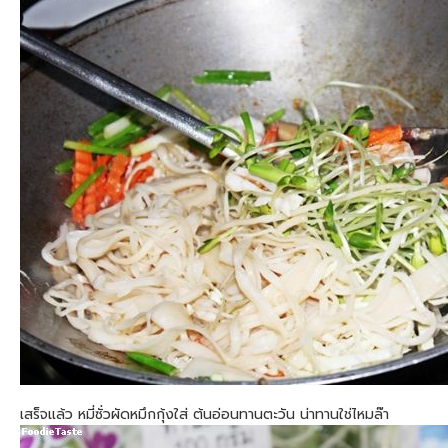
เสร็จแล้ว หมี่ซั่วผัดหมึกกุ้งใส่ ต้นอ่อนทานตะวัน น่าทานใช่ไหมล๊า