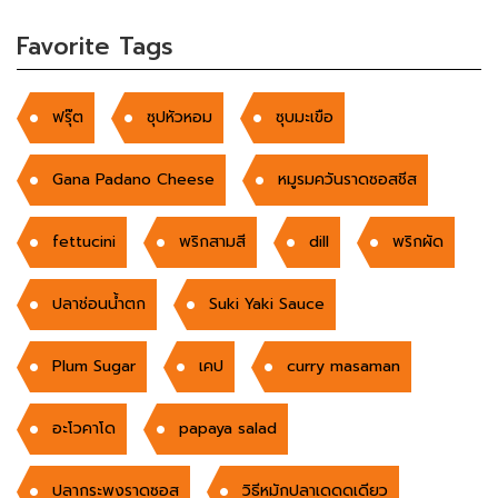
Favorite Tags
ฟรุ๊ต
ซุปหัวหอม
ซุบมะเขือ
Gana Padano Cheese
หมูรมควันราดซอสชีส
fettucini
พริกสามสี
dill
พริกผัด
ปลาช่อนน้ำตก
Suki Yaki Sauce
Plum Sugar
เคป
curry masaman
อะโวคาโด
papaya salad
ปลากระพงราดซอส
วิธีหมักปลาเดดดเดียว