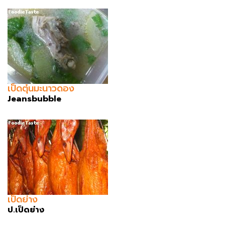
เป็ดตุ๋นมะนาวดอง
Jeansbubble
เป็ดย่าง
ป.เป็ดย่าง