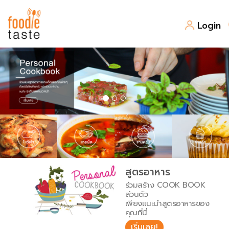
Login
สูตรอาหาร
สูตรอาหารล่าสุด
พาไปชิม
Top Foodie
สารพันก้นครัว
เคล็ดลับน่ารู้
FoodPedia
เปรียบเทียบหน่วยการตวง
สูตรอาหาร
สร้าง Cookbook
ร่วมสร้าง COOK BOOK
เปรียบเทียบอุณหภูมิ
ส่วนตัว
เพียงแนะนำสูตรอาหารของ
เปรียบเทียบน้ำหนักวัตถุดิบ
คุณที่นี่
เริ่มเลย!