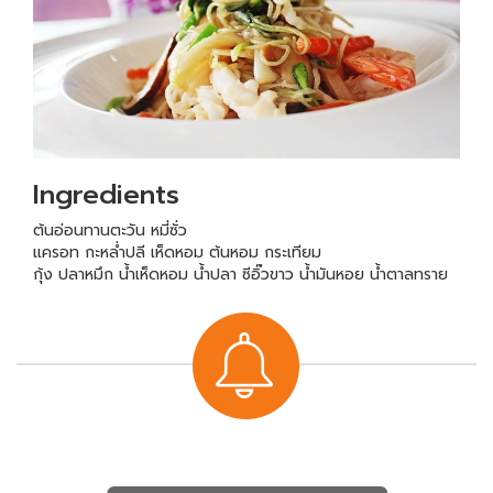
Ingredients
ต้นอ่อนทานตะวัน หมี่ซั่ว
แครอท กะหล่ำปลี เห็ดหอม ต้นหอม กระเทียม
กุ้ง ปลาหมึก น้ำเห็ดหอม น้ำปลา ซีอิ๊วขาว น้ำมันหอย น้ำตาลทราย