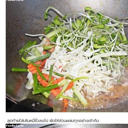
สุดท้ายใส่เส้นหมี่ซั่วลงไป ผัดให้ส่วนผสมทุกอย่างเข้ากัน