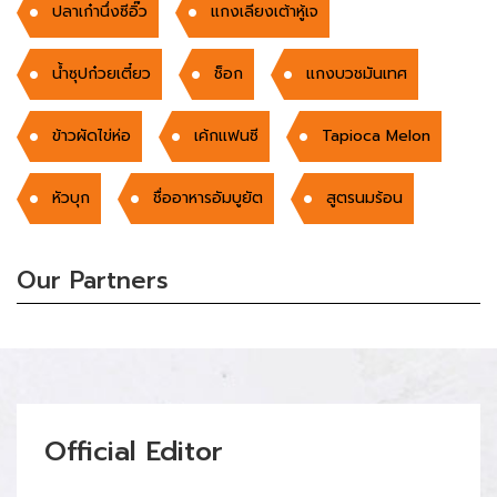
ปลาเก๋านึ่งซีอิ๊ว
แกงเลียงเต้าหู้เจ
นํ้าซุปก๋วยเตี๋ยว
ช็อก
แกงบวชมันเทศ
ข้าวผัดไข่ห่อ
เค้กเเฟนซี
Tapioca Melon
หัวบุก
ชื่ออาหารอัมบูยัต
สูตรนมร้อน
Our Partners
Official Editor