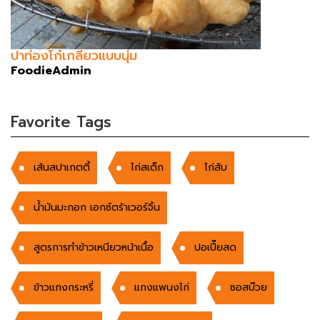
ปาท่องโก๋เกลียวแบบนุ่ม
FoodieAdmin
Favorite Tags
เส้นสปาเกตตี้
ไก่สเต็ก
ไก่สับ
น้ำมันมะกอก เอกซ์ตร้าเวอร์จิ้น
สูตรการทำข้าวเหนียวหน้าเนื้อ
ปอเปี๊ยสด
ข้าวแกงกระหรี่
แกงแพนงไก่
ซอสบ๊วย