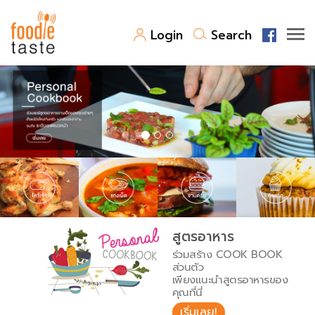
Login
Search
สูตรอาหาร
สูตรอาหารล่าสุด
พาไปชิม
Top Foodie
สารพันก้นครัว
เคล็ดลับน่ารู้
FoodPedia
เปรียบเทียบหน่วยการตวง
สูตรอาหาร
สร้าง Cookbook
ร่วมสร้าง COOK BOOK
เปรียบเทียบอุณหภูมิ
ส่วนตัว
เพียงแนะนำสูตรอาหารของ
เปรียบเทียบน้ำหนักวัตถุดิบ
คุณที่นี่
เริ่มเลย!