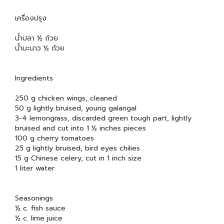
เครื่องปรุง
น้ำปลา ½ ถ้วย
น้ำมะนาว ½ ถ้วย
Ingredients
250 g chicken wings, cleaned
50 g lightly bruised, young galangal
3-4 lemongrass, discarded green tough part, lightly
bruised and cut into 1 ½ inches pieces
100 g cherry tomatoes
25 g lightly bruised, bird eyes chilies
15 g Chinese celery, cut in 1 inch size
1 liter water
Seasonings
½ c. fish sauce
½ c. lime juice