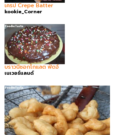
เครป Crepe Batter
kookie_Corner
บราวนี่ชอกโกแลต ฟัดจ์
เนเวอร์แลนด์