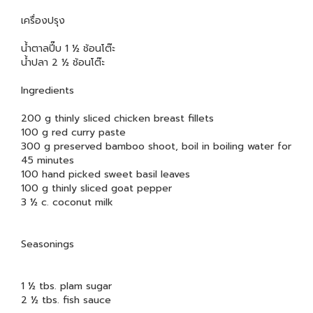
เครื่องปรุง
น้ำตาลปี๊บ 1 ½ ช้อนโต๊ะ
น้ำปลา 2 ½ ช้อนโต๊ะ
Ingredients
200 g thinly sliced chicken breast fillets
100 g red curry paste
300 g preserved bamboo shoot, boil in boiling water for
45 minutes
100 hand picked sweet basil leaves
100 g thinly sliced goat pepper
3 ½ c. coconut milk
Seasonings
1 ½ tbs. plam sugar
2 ½ tbs. fish sauce