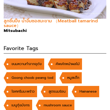
ลูกชิ้นปิ้ง น้ำจิ้มซอสมะขาม （Meatball tamarind
sauce）
Mitsubachi
Favorite Tags
ขนมหวานทำจากอุด้ง
คัพเค้กหน้าผลไม้
Goong choob peang tod
หมูสเต๊ก
ไอศครีมมะพร้าว
สูตรนมร้อน
Hainanese
เมนูกุ้งมังกร
mushroom sauce