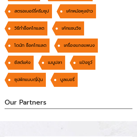
สตรอเบอร์รี่ครีมซุป
เค้กหม้อหุงข้าว
วิธีทำช็อคโกแลต
เค้กแซนวิช
โดนัท ช็อคโกแลต
เครื่องแกงแพนง
ยีสต์แห้ง
เมนูปลา
แป้งชูว์
ซุปผักแบบญี่ปุ่น
บูลเบอรี่
Our Partners