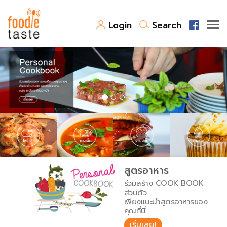
Login
Search
สูตรอาหาร
สูตรอาหารล่าสุด
พาไปชิม
Top Foodie
สารพันก้นครัว
เคล็ดลับน่ารู้
FoodPedia
เปรียบเทียบหน่วยการตวง
สูตรอาหาร
สร้าง Cookbook
ร่วมสร้าง COOK BOOK
เปรียบเทียบอุณหภูมิ
ส่วนตัว
เพียงแนะนำสูตรอาหารของ
เปรียบเทียบน้ำหนักวัตถุดิบ
คุณที่นี่
เริ่มเลย!