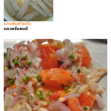
แกงส้มสายบัว
เนเวอร์แลนด์