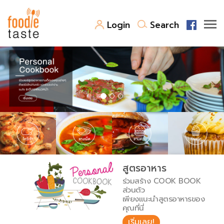
Login
Search
สูตรอาหาร
สูตรอาหารล่าสุด
พาไปชิม
Top Foodie
สารพันก้นครัว
เคล็ดลับน่ารู้
FoodPedia
เปรียบเทียบหน่วยการตวง
สูตรอาหาร
สร้าง Cookbook
ร่วมสร้าง COOK BOOK
เปรียบเทียบอุณหภูมิ
ส่วนตัว
เพียงแนะนำสูตรอาหารของ
เปรียบเทียบน้ำหนักวัตถุดิบ
คุณที่นี่
เริ่มเลย!