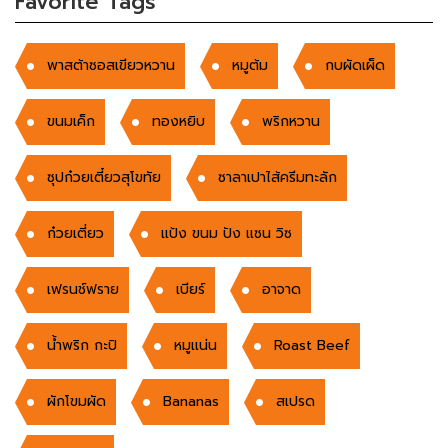
Favorite Tags
พาสต้าซอสเขียวหวาน
หมูต้ม
กบผัดเผ็ด
ขนมเค็ก
ทองหยิบ
พริกหวาน
ซุปก๋วยเตี๋ยวสุโขทัย
ซาลาเปาไส้ครีมทะลัก
ก๋วยเตี่ยว
แป้ง ขนม ปัง แซน วิซ
เฟรนช์ฟราย
เบียร์
อาจาด
น้ำพริก กะปิ
หมูเเน่น
Roast Beef
ผักโขมผัด
Bananas
สเปรด