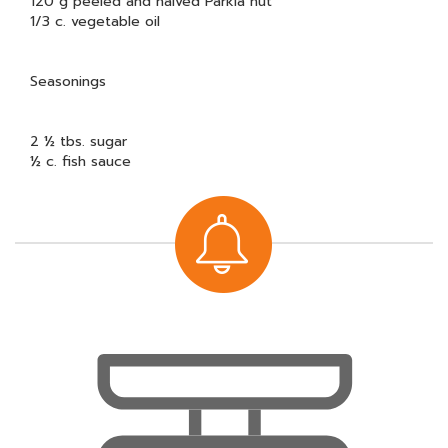
120 g peeled and halved Parkia nut
1/3 c. vegetable oil
Seasonings
2 ½ tbs. sugar
½ c. fish sauce