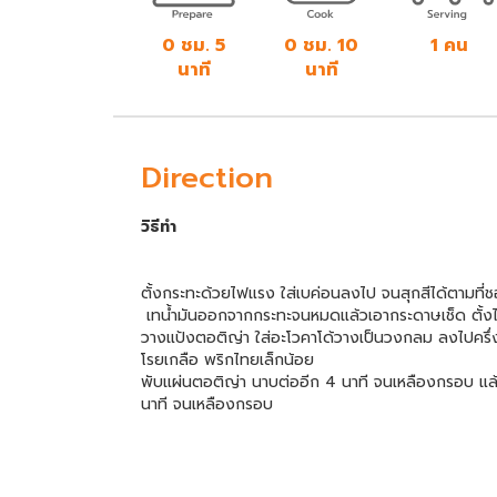
0 ชม. 5
0 ชม. 10
1 คน
นาที
นาที
Direction
วิธีทำ
ตั้งกระทะด้วยไฟแรง ใส่เบค่อนลงไป จนสุกสีได้ตามที่ช
เทน้ำมันออกจากกระทะจนหมดแล้วเอากระดาษเช็ด ตั้
วางแป้งตอติญ่า ใส่อะโวคาโด้วางเป็นวงกลม ลงไปครึ่
โรยเกลือ พริกไทยเล็กน้อย
พับแผ่นตอติญ่า นาบต่ออีก 4 นาที จนเหลืองกรอบ แล้
นาที จนเหลืองกรอบ