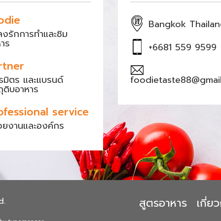
odie
Bangkok Thaila
หลงรักการทำและชิม
หาร
+6681 559 9599
rtner
ธมิตร และแบรนด์
foodietaste88@gmai
ถุดิบอาหาร
ofessional service
วยงานและองค์กร
สูตรอาหาร
เกี่
d.