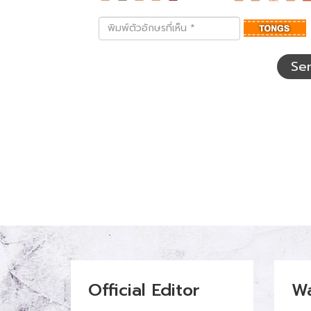
พิมพ์
ตัว
อักษร
ที่
Se
เห็น
Official Editor
W