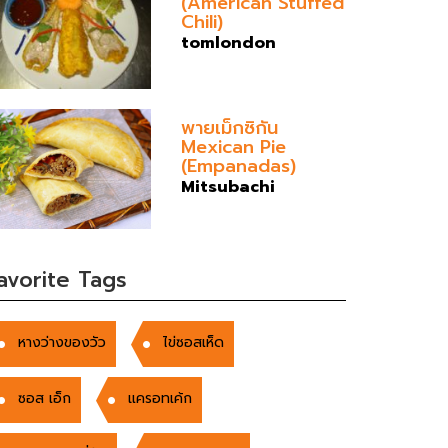
(American Stuffed
Chili)
tomlondon
พายเม็กซิกัน
Mexican Pie
(Empanadas)
Mitsubachi
avorite Tags
หางว่างของวัว
ไข่ซอสเห็ด
ซอส เอ็ก
แครอทเค้ก