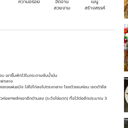
ความอร่อย
จัดจาน
เมนู
สวยงาม
สร้างสรรค์
อบ เอาขึ้นพักไว้ในกระดาษซับน้ำมัน
งไฟกลาง
งของแผ่นแป้ง ใส่ไข่ไก่ลงไปตรงกลาง โรยด้วยเบค่อน เชดด้าชีส
วค่อยๆพลิกเอาอีกด้านลง (ระวังไข่แตก) ทิ้งไว้ต่ออีกประมาณ 3