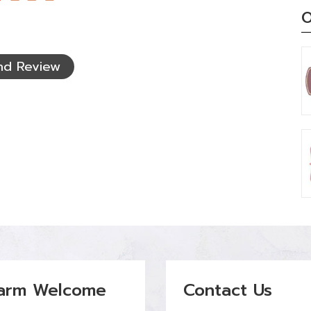
O
nd Review
arm Welcome
Contact Us