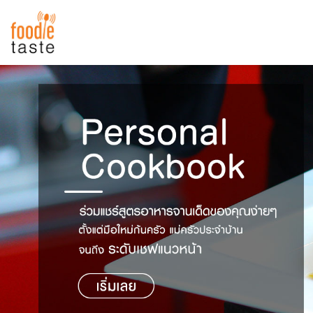
สูตรอาหาร
สูตรอาหารล่าสุด
พาไปชิม
Top Foodie
สารพันก้นครัว
เคล็ดลับน่ารู้
FoodPedia
เปรียบเทียบหน่วยการตวง
สร้าง Cookbook
เปรียบเทียบอุณหภูมิ
เปรียบเทียบน้ำหนักวัตถุดิบ