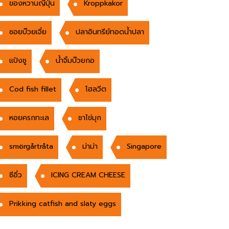
ของหวานญี่ปุ่น
Kroppkakor
ซอยบ๊วยเจี่ย
ปลาอินทรีย์ทอดน้ำปลา
แป้งชู
น้ำจิ้มบ๊วยกอ
Cod fish fillet
โฮลวีต
หอยครกทะเล
ชาไข่มุก
smörgårtråta
ม่าม่า
Singapore
ซีอิ๋ว
ICING CREAM CHEESE
Prikking catfish and slaty eggs