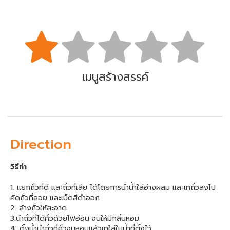
เมนูสร้างสรรค์
Direction
วิธีทำ
1. แยกถั่วที่ดี และถั่วที่เสีย ได้โดยการนำน้ำใส่อ่างผสม และเทถั่วลงไป
คัดถั่วที่ลอย และเม็ดสีดำออก
2. ล้างถั่วให้สะอาด
3.นำถั่วที่ได้คั่วด้วยไฟอ่อน จนให้มีกลิ่นหอม
4. ตั้งน้ำนำถั่วที่คั่วจนหอมแล้วเทใส่ในน้ำที่ตั้งไว้