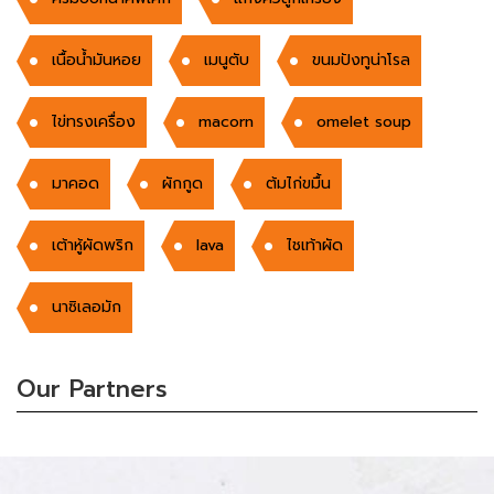
เนื้อนํ้ามันหอย
เมนูตับ
ขนมปังทูน่าโรล
ไข่ทรงเครื่อง
macorn
omelet soup
มาคอด
ผักกูด
ต้มไก่ขมื้น
เต้าหู้ผัดพริก
lava
ไชเท้าผัด
นาซิเลอมัก
Our Partners