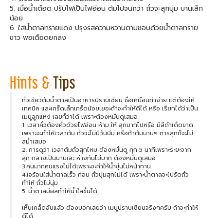
5. เมื่อน้ำเดือด ปรับไฟเป็นไฟอ่อน ต้มไปจนกว่า ถั่วจะสุกนุ่ม บานเล็ก
น้อย
6. ใส่น้ำตาลทรายแดง ปรุงรสความหวานตามชอบด้วยน้ำตาลทราย
ขาว พอเดือดยกลง
ถั่วเขียวต้มน้ำตาลเป็นอาหารปราบเซียน ชื่อเหมือนทำง่าย แต่ต้องให้
เทคนิค และเกร็ดเล็กเกร็ดน้อยเยอะถ้าจะทำให้ดีได้ หรือ เรียกได้ว่าเป็น
เมนูลูกแหง่ เลยก็ว่าได้ เพราะต้องหมั่นดูเสมอ
1. เวลาคั่วต้องคั่วด้วยไฟอ่อน ห้าม ให้ สุกมากไปหรือ มีสีดำเด็ดขาด
เพราะจะทำให้เวลาต้ม ถั่วจะไม่มีวันนิ่ม หรือถ้าต้มนานๆ การสุกก็จะไม่
สม่ำเสมอ
2. การดูว่า เวลาต้มถั่วสุกไหม ต้องหมั่นดู ทุก 5 นาทีเพราะระยะจาก
สุก กลายเป็นบานเละ ห่างกันไม่มาก ต้องหมั่นดูเสมอ
3.คนมากคนแรงไม่ได้เพราะจะทำให้น้ำขุ่นไม่หน้าทาน
4.ใจร้อนใส่น้ำตาลเร็ว ก่อน ถั่วนุ่มสุกไม่ได้ เพราะน้ำตาลจะไปรัดถั่ว
ทำให้ ถั่วไม่นุ่ม
5. น้ำตาลมีผลทำให้น้ำใสขึ้นได้
เห็นเคล็ดลับแล้ว ต้องบอกเลยว่า เมนูปราบเซียนจริงๆครับ ถ้าจะทำให้
ดีได้