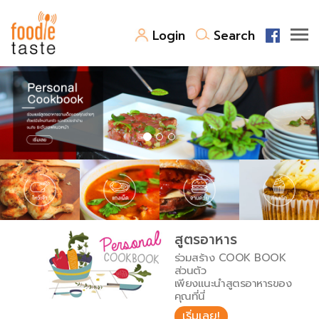
Login
Search
สูตรอาหาร
สูตรอาหารล่าสุด
พาไปชิม
Top Foodie
สารพันก้นครัว
เคล็ดลับน่ารู้
FoodPedia
เปรียบเทียบหน่วยการตวง
สูตรอาหาร
สร้าง Cookbook
ร่วมสร้าง COOK BOOK
เปรียบเทียบอุณหภูมิ
ส่วนตัว
เพียงแนะนำสูตรอาหารของ
เปรียบเทียบน้ำหนักวัตถุดิบ
คุณที่นี่
เริ่มเลย!