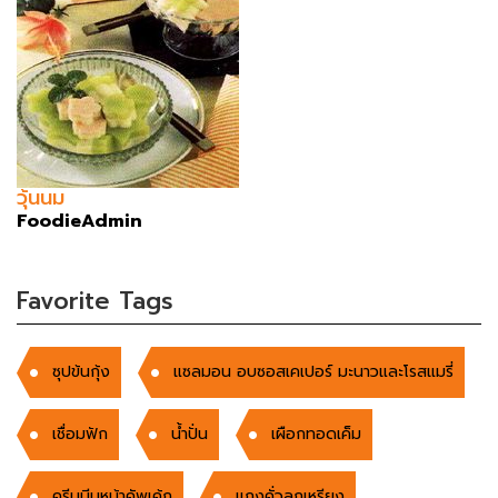
วุ้นนม
FoodieAdmin
Favorite Tags
ซุปข้นกุ้ง
แซลมอน อบซอสเคเปอร์ มะนาวและโรสแมรี่
เชื่อมฟัก
นํ้าปั่น
เผือกทอดเค็ม
ครีมบีบหน้าคัพเค้ก
แกงคั่วลูกเหรียง