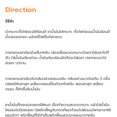
Direction
วิธีทำ
นำกระทะตั้งไฟแรงให้ร้อนดี เทน้ำมันใส่กระทะ ตั้งไฟต่อจนน้ำมันร้อนดี
น้ำปลาลงทอด แล้วหรี่ไฟเป็นไฟกลาง
การทอดปลาต้องใจเย็นๆครับ ต้องเล็งขนาดกระทะด้วยว่าใส่ปลาได้กี่
ตัว ใส่น้ำมันต้องท่วม น้ำมันต้องร้อนจัดถึงจะใส่ปลา ปลาทอดจะได้
สวยๆ น่าทาน
การทอดปลาต้องไม่กลับปลาบ่อยนะครับ กลับอย่างมากไม่เกิน 3 ครั้ง
ปล่อยให้ปลาสุก เหลืองกรอบเป็นด้านๆไปครับ พอปลาสุก เหลือง
กรอบ ก็ตักขึ้นซับน้ำมัน
เทน้ำมันที่ทอดปลาออกให้หมด เช็ดทำความสะอาดกระทะ แล้วใส่น้ำมัน
ใหม่ลงไปนิดหน่อย ใส่พริกขี้หนูกับกระเทียมตำลงไปผัดบนไฟกลางๆให้
หอมจัดๆ พริกขี้หนูที่ใช้ถ้าเป็นพริกขี้หนูสวนจะหอมมากๆครับ