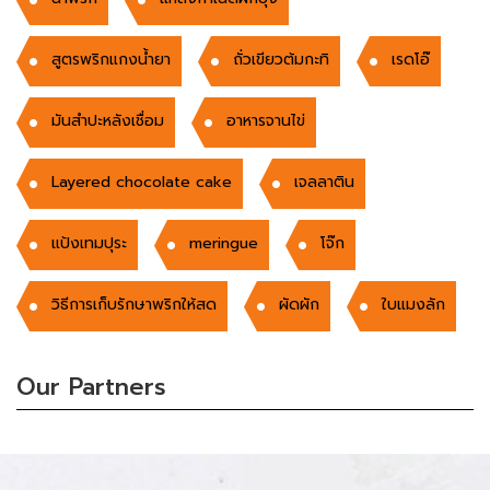
สูตรพริกแกงน้ำยา
ถั่วเขียวต้มกะทิ
เรดโอ๊
มันสำปะหลังเชื่อม
อาหารจานไข่
Layered chocolate cake
เจลลาติน
แป้งเทมปุระ
meringue
โจ๊ก
วิธีการเก็บรักษาพริกให้สด
ผัดผัก
ใบแมงลัก
Our Partners