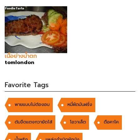
เนื้อย่างน้ำตก
tomlondon
Favorite Tags
พายแบบไม่ต้องอบ
หมี่ผัดมันฝรั่ง
ต้มจืดแตงกวายัดไส้
โอวาเล็ต
ตือคาโค
นํ้าพริก
แหล่งกำเนิดผักบุ้ง