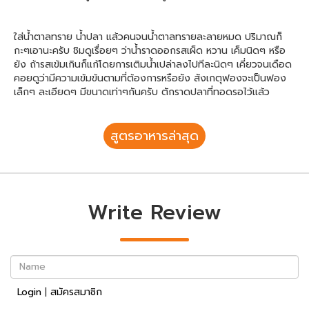
ใส่น้ำตาลทราย น้ำปลา แล้วคนจนน้ำตาลทรายละลายหมด ปริมาณก็
กะๆเอานะครับ ชิมดูเรื่อยๆ ว่าน้ำราดออกรสเผ็ด หวาน เค็มนิดๆ หรือ
ยัง ถ้ารสเข้มเกินก็แก้โดยการเติมน้ำเปล่าลงไปทีละนิดๆ เคี่ยวจนเดือด
คอยดูว่ามีความเข้มข้นตามที่ต้องการหรือยัง สังเกตุฟองจะเป็นฟอง
เล็กๆ ละเอียดๆ มีขนาดเท่าๆกันครับ ตักราดปลาที่ทอดรอไว้แล้ว
สูตรอาหารล่าสุด
Write Review
Name
Login
|
สมัครสมาชิก