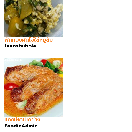
ฟักทองผัดไข่ใส่หมูสับ
Jeansbubble
แกงเผ็ดเป็ดย่าง
FoodieAdmin