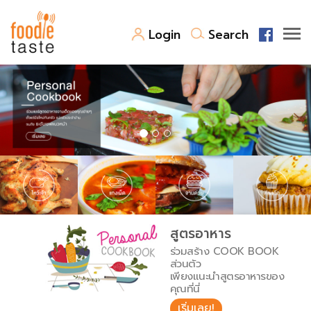
Login
Search
สูตรอาหาร
สูตรอาหารล่าสุด
พาไปชิม
Top Foodie
สารพันก้นครัว
เคล็ดลับน่ารู้
FoodPedia
เปรียบเทียบหน่วยการตวง
สูตรอาหาร
สร้าง Cookbook
ร่วมสร้าง COOK BOOK
เปรียบเทียบอุณหภูมิ
ส่วนตัว
เพียงแนะนำสูตรอาหารของ
เปรียบเทียบน้ำหนักวัตถุดิบ
คุณที่นี่
เริ่มเลย!