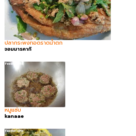
ปลากระพงทอดราดน้ำตก
จอมมารคากิ
หมูแซ่บ
kanaae