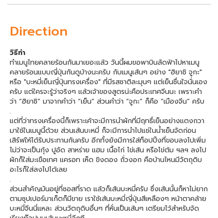
Direction
วิธีทำ
ทำเมนูไทยคลายร้อนกันมาเยอะแล้ว วันนี้ผมขอพาบินลัดฟ้าไปหาเมนู
คลายร้อนแบบญี่ปุ่นกันดูบ้างนะครับ กับเมนูเส้นๆ อย่าง "ฮิยาชิ จูกะ"
หรือ "บะหมี่เย็นญี่ปุ่นทรงเครื่อง" ที่มีรสชาติละมุนๆ แต่เย็นชื่นใจนั่นเอง
ครับ แต่ใครจะรู้ว่าจริงๆ แล้วเจ้าของสูตรน่ะคือประเทศจีนนะ เพราะคำ
ว่า “ฮิยาชิ” มาจากคำว่า “เย็น” ส่วนคำว่า “จูกะ” ก็คือ “เมืองจีน” ครับ
.
แต่ที่ว่าทรงเครื่องนี้ก็เพราะเค้าจะมีการนำผักที่มีฤทธิ์เย็นอย่างแตงกวา
มาใช้ในเมนูนี้ด้วย ส่วนเส้นบะหมี่ ก็จะมีการนำไปแช่ในน้ำเย็นจัดก่อน
เสิร์ฟให้ได้รับประทานกันครับ อีกทั้งยังมีการใส่ท็อปปิ้งที่ขอบลงไปเพิ่ม
ไม่ว่าจะเป็นกุ้ง ปูอัด สาหร่าย แฮม เนื้อไก่ ไข่เส้น หรือไข่ต้ม ฯลฯ ลงไป
ผักก็ใส่มะเขือเทศ แครอท เห็ด ขิงดอง ถั่วงอก คือบ้านไหนมีวัตถุดิบ
อะไรก็ใส่ลงไปได้เลย
.
ส่วนสำคัญมันอยู่ที่ซอสที่ราด แล้วก็เส้นบะหมี่ครับ ซึ่งเส้นนั้นก็หาไม่ยาก
ตามซุปเปอร์มาเก็ตก็มีขาย เราใช้เส้นบะหมี่ญี่ปุ่นสีเหลืองๆ หน้าตาคล้าย
บะหมี่จีนนี่แหละ ส่วนวัตถุดิบอื่นๆ ที่หั่นเป็นเส้นๆ เตรียมไว้สำหรับจัด