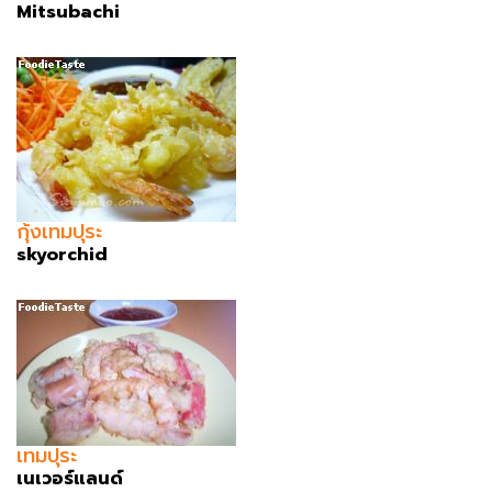
Mitsubachi
กุ้งเทมปุระ
skyorchid
เทมปุระ
เนเวอร์แลนด์