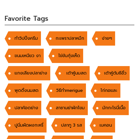
Favorite Tags
ทำวิปปิ้งครีม
กะเพราปลาหมึก
ง่ายๆ
ขนมเหนียว งา
ไข่ข้นกุ้งเห็ด
แกงเลียงปลาย่าง
เต้าหู้นมสด
เต้าหู้ต้มซีอิ้ว
พุดดิ้งนมสด
วิธีทำmerigue
ไก่กอและ
ปลาค้อดย่าง
ลาซานย่าผักโขม
มักกะโรนี่เนื้อ
ปูนิ่มผัดผงกะหรี่
ปลาทู 3 รส
เบคอน