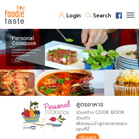
Login
Search
สูตรอาหาร
สูตรอาหารล่าสุด
พาไปชิม
Top Foodie
สารพันก้นครัว
เคล็ดลับน่ารู้
FoodPedia
เปรียบเทียบหน่วยการตวง
สูตรอาหาร
สร้าง Cookbook
ร่วมสร้าง COOK BOOK
เปรียบเทียบอุณหภูมิ
ส่วนตัว
เพียงแนะนำสูตรอาหารของ
เปรียบเทียบน้ำหนักวัตถุดิบ
คุณที่นี่
เริ่มเลย!