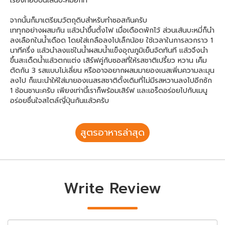
เรียงท๊อปบนเส้นบะหมี่อีกที
จากนั้นก็มาเตรียมวัตถุดิบสำหรับทำซอสกันครับ
เททุกอย่างผสมกัน แล้วนำขึ้นตั้งไฟ เมื่อเดือดพักไว้ ส่วนเส้นบะหมี่ก็นำ
ลงเลือกในน้ำเดือด โดยใส่เกลือลงไปเล็กน้อย ใช้เวลาในการลวกราว 1
นาทีครึ่ง แล้วนำลงแช่ในน้ำผสมน้ำแข็งอุณภูมิเย็นจัดทันที แล้วจึงนำ
ขึ้นสะเด็ดน้ำแล้วตกแต่ง เสิร์ฟคู่กับซอสที่ให้รสชาติเปรี้ยว หวาน เค็ม
ตัดกัน 3 รสแบบไม่เลี่ยน หรืออาจอยากผสมมายองเนสเพิ่มความละมุน
ลงไป ก็แนะนำให้ใส่มายองเนสรสชาติดั้งเดิมที่ไม่มีรสหวานลงไปอีกซัก
1 ช้อนชานะครับ เพียงเท่านี้เราก็พร้อมเสิร์ฟ และเอร็ดอร่อยไปกับเมนู
อร่อยชื่นใจสไตล์ญี่ปุ่นกันแล้วครับ
สูตรอาหารล่าสุด
Write Review
Name