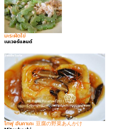
มะระผัดไข่
เนเวอร์แลนด์
โทฟุ อันคาเคะ 豆腐の野菜あんかけ